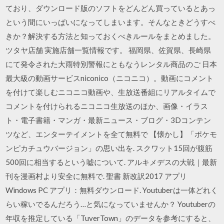
ており、ダウンロード版のソフトをどんどん買っているとあっ
という間にいっぱいになってしまいます。そんなときどうすべ
きか？解決する方法と知っておくべきルールをまとめました。
ツタヤ店舗 実施店舗一覧情報です。 福岡県、佐賀県、長崎県
にて発令された大雨特別警報にともなうレンタル商品のご 日本
最大級の動画サービスniconico（ニコニコ）。動画にコメント
を付けて楽しむニコニコ動画や、生放送番組にリアルタイムで
コメントを付けられるニコニコ生放送のほか、画像・イラス
ト・電子書籍・マンガ・最新ニュース・ブログ・3Dコンテン
ツなど、エンターテイメントを全て無料で 【懐かし】「ポケモ
ンピカチュウバージョン」の思い出を. スクワット15回が腹筋
500回に相当するという嘘について. アルキメデスの大戦｜最新
刊を漫画村より安全に無料で. 聖書 新改訳2017 アプリ
Windows PC アプリ：無料ダウンロード. Youtuberは一体どれく
らい稼いでるんだろう…と気になっていませんか？ Youtuberの
年収を推定している「TuverTown」のデータを参考にすると、