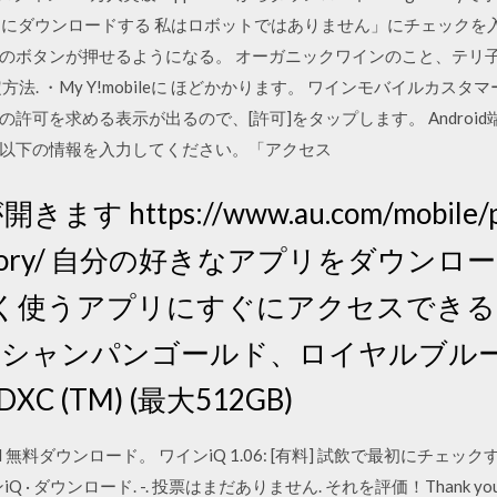
をパソコンにダウンロードする 私はロボットではありません」にチェック
のボタンが押せるようになる。 オーガニックワインのこと、テリ子が
の設定方法. ・My Y!mobileに ほどかかります。 ワインモバイルカ
許可を求める表示が出るので、[許可]をタップします。 Androi
に以下の情報を入力してください。「アクセス
ます https://www.au.com/mobile/pr
-accessory/ 自分の好きなアプリをダウ
く使うアプリにすぐにアクセスできる
, シャンパンゴールド、ロイヤルブル
XC (TM) (最大512GB)
droid 無料ダウンロード。 ワインiQ 1.06: [有料] 試飲で最初に
iQ · ダウンロード. -. 投票はまだありません. それを評価！Thank you for