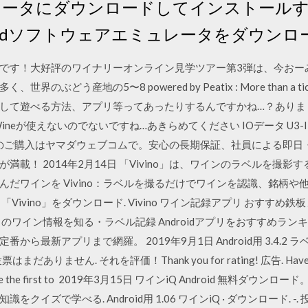
ュータにダウンロードしてインストール
Androidソフトウェアエミュレータをダウンロ
です！大好評のワイナリーオンライン見学ツアー第3弾は、今おー
産地の5〜8 powered by Peatix : More than a ticket. M
ドして遊べる方法、アプリ等ってあったりするんですかね…？あり
がWineが使えないのでないですね…あきらめてください IOデータ U3-IP2／1
8GBのご購入はヤマダウェブコムで。安心の長期保証、社員による即
満載！ 2014年2月14日 「Vivino」は、ワインのラベルを撮
だワインを Vivino：ラベルを撮るだけでワインを認識、銘柄
vino」をダウンロード. Vivino ワイン記録アプリ おすすめ鉄板まとめ
のワイン情報を知る・ラベル記録 Androidアプリをおすすめラ
ら最新アプリまで網羅。 2019年9月1日 Android用 3.4.2 
投票はまだありません. それを評価！Thank you for rating! 広告. Ha
 the first to 2019年3月15日 ワインiQ Android 無料ダウンロード
イズで学べる. Android用 1.06 ワインiQ · ダウンロード. -