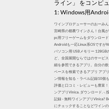
ライン」 をコンピ
1: Windows用
ワインプロデューサーのおーみん
宮崎県の都農ワインさん！台風が多く、世界のぶどう
pc用フリーゲームをダウンロー
Androidも一応Linux系OSです
パソコン用 USBメモリー 12
ど、全国展開ならではのサービスが
細を参照できるアプリ。自分の飲ん
ベースを検索できるアプリ アプリ「Vi
ン情報を知る・ラベル記録10個も
評価と口コミ・レビューも豊富！定番か
ンアプリVinica. ダウンロード. -. 
記録 - 無料ワインアプリVinica? Be
にチェックすることなどワインの知識をク