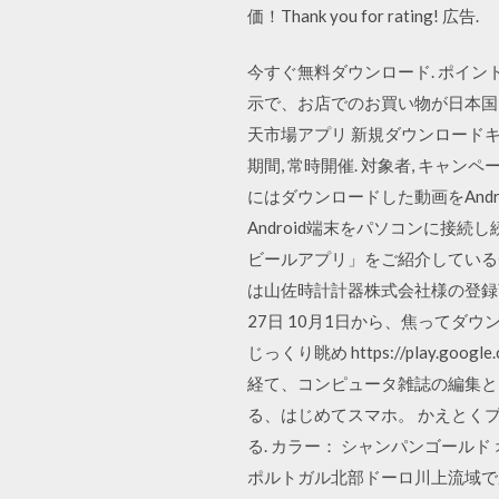
価！Thank you for rating! 広告.
今すぐ無料ダウンロード. ポイン
示で、お店でのお買い物が日本国内
天市場アプリ 新規ダウンロードキャンペー
期間, 常時開催. 対象者, キャ
にはダウンロードした動画をAnd
Android端末をパソコンに接
ビールアプリ」をご紹介している
は山佐時計計器株式会社様の登録商標で
27日 10月1日から、焦って
じっくり眺め https://play.goog
経て、コンピュータ雑誌の編集とD
る、はじめてスマホ。 かえとくプロ
る. カラー： シャンパンゴールド
ポルトガル北部ドーロ川上流域で