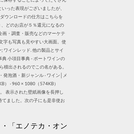
』といった表現がございましたが、
ら. ダウンロードの仕方はこちらを
おき、どのお店が５％還元になるの
roid ワインの企画・調査・販売などのマーケテ
日 文字も写真も見やすい大画面。使
; ワインレッド. 他の製品とサイ
典 小項目事典 - ポートワインの
から積出されるのでこの名がある。
発泡酒・新ジャンル · ワイン│メ
KB） · 960 × 1080（574KB）
す。 表示された壁紙画像を長押し
待てました。次の子にも是非使お
ト・「エノテカ・オン