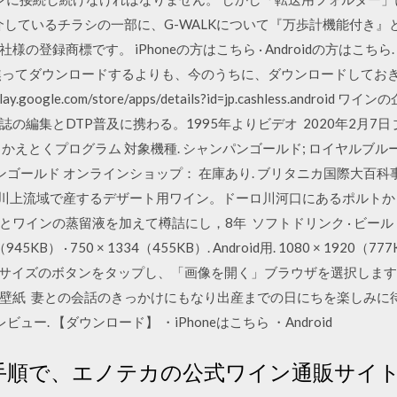
介しているチラシの一部に、G-WALKについて『万歩計機能付き
の登録商標です。 iPhoneの方はこちら · Androidの方はこち
から、焦ってダウンロードするよりも、今のうちに、ダウンロードして
.google.com/store/apps/details?id=jp.cashless.and
の編集とDTP普及に携わる。1995年よりビデオ 2020年2月7
えとくプログラム 対象機種. シャンパンゴールド; ロイヤルブルー
ンゴールド オンラインショップ： 在庫あり. ブリタニカ国際大百科事
ーロ川上流域で産するデザート用ワイン。ドーロ川河口にあるポルト
ワインの蒸留液を加えて樽詰にし，8年 ソフトドリンク · ビール・
945KB） · 750 × 1334（455KB）. Android用. 1080 × 1920（777
たい壁紙サイズのボタンをタップし、「画像を開く」ブラウザを選択しま
壁紙 妻との会話のきっかけにもなり出産までの日にちを楽しみに
レビュー. 【ダウンロード】 ・iPhoneはこちら ・Android
手順で、エノテカの公式ワイン通販サイ