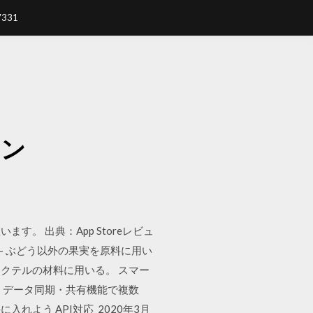
7331
イン
 出典：App Storeレビュ
解説 - ぶどう以外の果実を原料に用い
クテルの材料に用いる。 スマー
使えます。データ同期・共有機能で複数
手に入れよう API対応 2020年3月