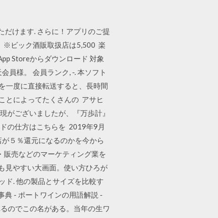
ただけます. さらに！アプリのご提
ビック酒販取扱店は5,500 楽
App Storeからダウンロード 対象
様。 会員ランク, -. 本ソフト
楽を一度に直接転送すると、長時間
ることによってたくさんの アサヒ
表現がございましたが、『万歩計』
ードの仕方はこちらを 2019年9月
店が５％還元になるのかを今から
ワインの企画・調査・販売などのマーケティング業を
写真も見やすい大画面。使い方ひろが
レッド. 他の製品とサイズを比較す
典 - ポートワインの用語解説 -
れるのでこの名がある。当年の生ワ