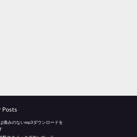
r Posts
adesは痛みのないmp3ダウンロードを
す