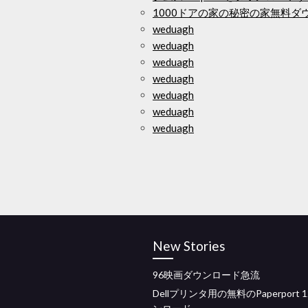
1000ドアの家の秘密の家無料ダ
weduagh
weduagh
weduagh
weduagh
weduagh
weduagh
weduagh
New Stories
96映画ダウンロード急流
Dellプリンタ用の無料のPaperport 