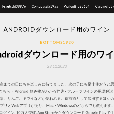
Frautschi38976
Cortopassi51955
Wallentine23634
Carpinello8
ANDROIDダウンロード用のワイン
BOTTOMS1920
ndroidダウンロード用のワ
28.11.2020
までの日にちを楽しみに待てました。次の子にも是非使おうと思います。
eはこちら ・Android 飲み物がわかる辞典 - フルーツワインの用語
梨、りんご、キウイなどが使われる。食前酒として飲用するほかカ
Android)アプリとWebアプリがあり、Mac・Windowsのどちらでも
イン. 10万人突破. App Storeからダウンロード Google Playで