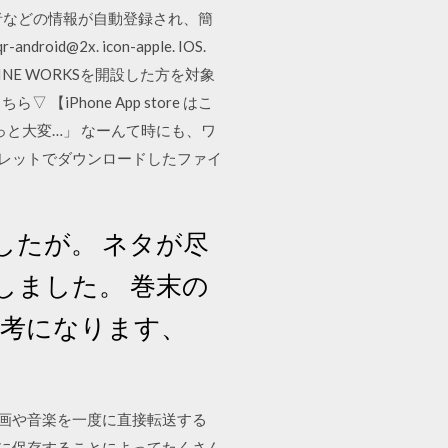
者などの情報が自動登録され、簡
d@2x. icon-apple. IOS.
くLINE WORKSを開設した方を対象
iPhone App store はこ
、ちょっと大変…」 なーんて時にも、ワ
やタブレットでダウンロードしたファイ
したが。 ネタが尽
しました。 巻末の
参考になります、
動画や音楽を一度に直接転送する
」に保存することによってたくさん