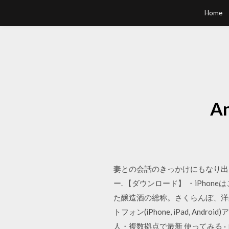
Home
A
妻との会話のきっかけにもなり出産
ー. 【ダウンロード】 ・iPhon
た醸造酒の総称。さくらんぼ、洋
トフォン(iPhone, iPad, 
人・複数拠点で最新 使ってみる · ログ