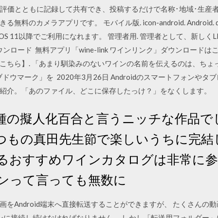
･評価とともに記録して共有でき、投稿するだけで名称･地域･生産
アプリです。 モバイル版. icon-android. Android. qr-androi
 5.0以降、iOS 11以降でご利用になれます。 管理者用. 管理者として、新し
ロード 無料アプリ「wine-link ワインリンク」ダウンロードはこちら▽ 【
le play はこちら】. 「あまり馴染みのないワインの名前を伝えるのは
ドウマーク」を 2020年3月26日 Androidのスマートフォン
紹介。「あのファイル、どこに保存したっけ？」をなくします。
種の擬人化百合と言うニッチな作品で
つもの真田先生節で楽しいうちに完結
買えるおすすめワインカタログは非常に
インって言っても無数に
をAndroid端末へ直接転送することができますが、 たくさんの
ソコンに接続し続けなければなりません。 しかし「転送用フォルダー