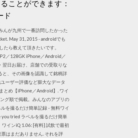
することができます：
ード
みんが九州で一番訪問したかった
ay 31, 2015 · androidでも
ましたら教えて頂きたいです。
28GK iPhone／Android／
日・翌日お届け、店舗での受取りな
影すると、その画像を認識して銘柄詳
や他ユーザー評価など膨大なデータ
【iPhone／Android】. ワイ
ンキング順で掲載。みんなのアプリの
ラベルを撮るだけ簡単記録 - 無料ワイ
ve you tried ラベルを撮るだけ簡単
。 ワインiQ 1.06: [有料] 試飲で最初
. 投票はまだありません. それを評