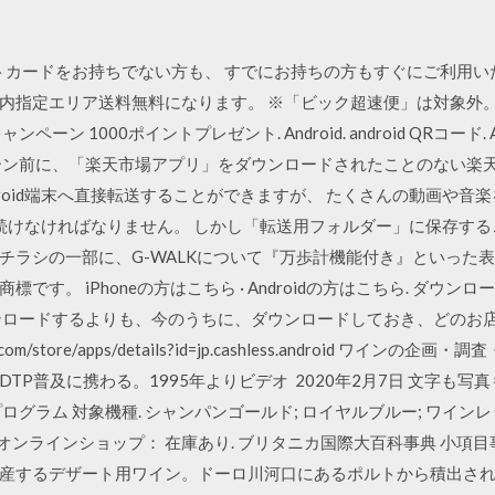
トカードをお持ちでない方も、 すでにお持ちの方もすぐにご利用い
指定エリア送料無料になります。 ※「ビック超速便」は対象外。 ※
ン 1000ポイントプレゼント. Android. android QRコード. 
ンペーン前に、「楽天市場アプリ」をダウンロードされたことのない楽天会員
roid端末へ直接転送することができますが、 たくさんの動画や音
続し続けなければなりません。 しかし「転送用フォルダー」に保存す
チラシの一部に、G-WALKについて『万歩計機能付き』といった
す。 iPhoneの方はこちら · Androidの方はこちら. ダウンロ
ダウンロードするよりも、今のうちに、ダウンロードしておき、どのお
le.com/store/apps/details?id=jp.cashless.android 
TP普及に携わる。1995年よりビデオ 2020年2月7日 文字も
グラム 対象機種. シャンパンゴールド; ロイヤルブルー; ワイン
 オンラインショップ： 在庫あり. ブリタニカ国際大百科事典 小項目事
産するデザート用ワイン。ドーロ川河口にあるポルトから積出さ