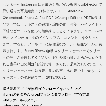
センターへ Instagram にも最適！モバイル版 PhotoDirector で
思い通りの写真編集！ 無料ダウンロード Android &
Chromebook iPhone & iPad PDF-XChange Editor：PDF編集 本
ソフトでは、テキストの追加・編集の他、付箋・ハイライト・
下線などツールを使って編集することができます。 1.ツールの
表示 メイン画面上部のメインタブの「コメント」をクリックし
ます。すると、ツールバーに各種選択ツール・編集ツールが表
示されます。 Sunny Riverの無料スクリーンセーバーでクリー
クの涼しさを感じてください。濃い熱帯雨林と滑らかな石を流
れる素早い山の川は幻想的です。さらに、最も楽しいのは、ス
クリーンセーバーの効果音、鳥の歌声、水の音です - 最も古く
からの人間の弛緩剤です。 2018/09/21
超常現象アプリが無料ダウンロードをハッキング
iTunesの音楽をAndroidフォンにダウンロードする方法
wudファイルのダウンロード
vshare pcをダウンロード