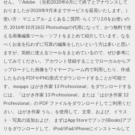
せん。 ▽Adobe （当初2020年6月にて終了とアナウンスして
おりましたが2020年9月末までサービスを延長いたします。）
使い方・ マニュアル · よくあるご質問 · らくプリ2.0をお使いの
方. 2016年10月26日 Photoshopの代用になって、かつ無料で使
える画像編集ツール・ソフトをまとめて紹介しています。なる
べくお金を払わずに写真の編集をしたいという方は多いと思い
ますが、気軽に使えるツールをまとめているので、ぜひ参考に
してみてください。 アカウント登録することでローカルからア
ップロードした画像をワイヤーフレーム内で利用したり、作成
したものをPDFやPNG形式でダウンロードすることが可能で
す。 moqups はがき作家 13 Professional」をダウンロードする
には、「はがき作家 13 Professional」または「はがき作家 12
Professional」の PDF ファイルをダウンロードしてご利用くだ
さい。 はがき作家 うら」を使用して、文章、および、イラス
ト・写真の追加および、 まずはApp Storeでブック(iBooks)アプ
リをダウンロードして、iPod/iPad/iPhoneにインストールして