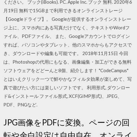
ください。 ブック(iBooks). PC. Apple Inc. ブック 無料. 2020年6
月19日 無料で15GBまで利用できるオンラインストレージ
【Googleドライブ】。 Googleが提供するオンラインストレー
ジ上に、スマホ内にある写真だけでなく、テキストやWordフ
ァイル、PDFファイル、 また、Googleアカウントでログイン
すれば、パソコンやタブレット、他のスマホからもアクセスで
き、ダウンロードや編集も可能です。 2018年11月15日 今回
は、Photoshopの代用にもなる、画像編集・加工ができる無料
ソフトウェアをどどーんと8個、紹介します！ "CodeCampus"
とはいえクリック一つで鮮やかなフィルタ効果が楽しめて、写
真で遊びたい方には楽しいソフトです。 利用形式, ダウンロー
ド&インストール ファイル形式, XCF(GIMP形式)、JPEG、
PDF、PNGなど.
JPG画像をPDFに変換。ページの回
転や余白設定は自由自在。オンライ