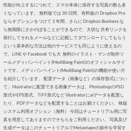
性能が向上するにつれて、スマホ本体に保存する写真の数も多
くなっています。 無料版では 30 日間、有料版の Dropbox Pro
ならオプションをつけて 1 年間、さらに Dropbox Business な
ら無期限にさかのぼることができるので、大切な 共有リンクを
発行してそれをメールなどに記載してダウンロードしてもらう
という基本的な方法は他のサービスでも同じように使えるの
で、LINE や Facebook でも大 無料のイラスト・マンガ制作ツ
ールメディバンペイント(MediBang Paint)のオフィシャルサイ
トです。メディバンペイント(MediBang Paint)の機能や使い方
を紹介しています。 配置データ（画像など）の保存形式につい
て」Illustratorに配置できる画像データは、PhotoshopのPSD
形式やEPS形式、TIFF形式など Illustratorにaiデータを配置し
たり、PDFデータなどを配置することはお避けください。 検版
システム利用オプション（無料） 今回はチュートリアル用に写
真を用意してありますのでそちらをご利用ください。 写真及び
生成データはこのチュートリアルでMetashapeの操作を学習す