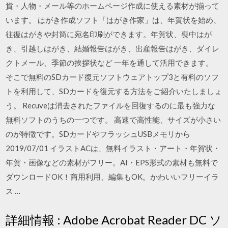
貨・人物・メール等のホームページ作成に使える素材が揃って
います。 はがき作成ソフト「はがき作家」は、年賀状を始め、
往復はがきや封筒に宛名印刷ができます。年賀状、喪中はが
き、引越しはがき、結婚報告はがき、出産報告はがき、ダイレ
クトメール、季節の挨拶状など 一年を通して活用できます。
そこで無料のSDカード復元ソフトウェアトップ3と有料のソフ
トを利用して、SDカードを復元する方法をご紹介いたしましょ
う。 Recuveは消去されたファイルを回復するのに最も強力な
無料ソフトのうちの一つです。 高速で高性能、サイズが小さい
のが特徴です。SDカードやフラッシュUSBメモリから
2019/07/01 イラストACは、無料イラスト・アート・年賀状・
年賀・画像などの素材がフリー。AI・EPS形式の素材も無料で
ダウンロードOK！商用利用、編集もOK。かわいいフリーイラ
ス …
詳細情報 : Adobe Acrobat Reader DC ソ