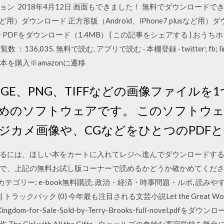
ン 2018年4月12日 画面もできました！ 無料でダウンロードで
6sなど用）ダウンロード 正方形版（Android、iPhone7 plusな
PDFをダウンロード（1.4MB） { この記事をシェアする } おうち
覧数 ：136,035. 無料で読む. アプリで読む · 本棚登録 · twitter; fb
の本を購入※amazonに遷移
r はJPGE、PNG、TIFFなどの画像ファイル
めのソフトウェアです。 このソフトウ
ジカメ画像や、CGなどをひとつのPDF
るには、ほしい本をカートに入れてレジへ進んでダウンロードする
で、上記の無料お試し版コーナーで読めるかどうか確かめてくださ
:10 カテゴリー: e-book無料購読, 政治・経済・時事問題・ルポ,
) | トラックバック (0) 今年最も注目される文芸小説Let the Great 
dom-for-Sale-Sold-by-Terry-Brooks-full-novel.pdfをダウンロー
e Girl with All the Gifts · ウェールズの奇妙な寄宿学