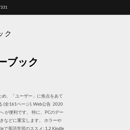
7331
ック
ーブック
るため、「ユーザー」に焦点をあて
61ページ). Web公告 2020
へ が便利です。 特に、PCのデー
ときなどに重宝します。 ホラーや
で英語学習のススメ; 1.2 Kindle