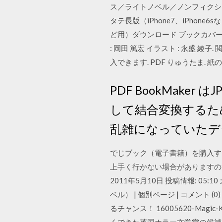
ス／ライトノベル／ノンフィクショ
タテ長版（iPhone7、iPhone
ど用）ダウンロード ブックカバー 
: 岡田 篤宏 イラスト : 永盛 綾子. 閲
入できます. PDF りゅうたま. 紙
PDF BookMake
して結合変換するた
乱雑になっていたデ
でじブック（電子書籍）を購入す
上手く行かない場合がありますの
2011年5月10日 投稿情報: 05
ベル） | 個別ページ | コメント (0
るチャンス！ 16005620-Magic-King
くできた英国ホラー文学賞の候補作 Th