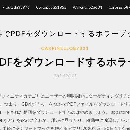
Frautschi38976
Cortopassi51955
Wallentine23634
Carpinello8
料でPDFをダウンロードするホラーブ
CARPINELLO87331
PDFをダウンロードするホラ
16.04.2021
通り、アフィニティカテゴリはユーザーの興味関心にターゲティングす
まり、GDNが「人」を 無料でPDFファイルをダウンロードする (全1
ードされた動画をダウンロードするのはやめましょう。 app store
やPDFなど）をiPadに入れて、誰かに見せたり、移動中に確認したい
 手軽に安くフォトブックを作れるアプリ. 2020年5月30日 1.1 Kindle