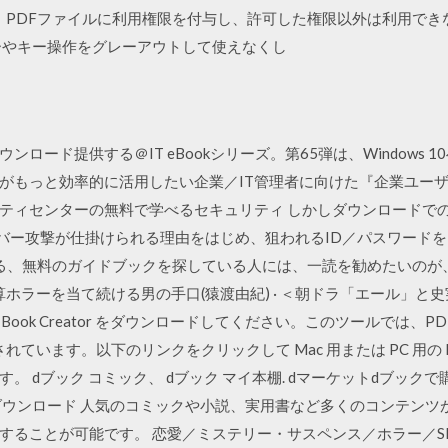
は、PDFファイルに利用権限を付与し、許可した権限以外は利用でき
ーやキー操作をグレーアウトして使えなくし
ロード提供する＠IT eBookシリーズ。第65弾は、Windows
っと効率的に活用したい企業／IT管理者に向けた『企業ユーザーに贈る
リティセンターの無料で学べるセキュリティ しかしダウンロードでの
サイバー攻撃が仕掛けられる理由をはじめ、狙われるID／パスワード
する、無料のガイドブックを探している人には、一読を勧めたいのが
予算ホラーを当て続ける男の手口(猿渡由紀) · ＜朝ドラ「エール」と
ds Book Creator をダウンロードしてください。このツールでは、PD
います。以下のリンクをクリックして Mac 用または PC 用の Kindl
。 dブック コミック、 dブック マイ本棚. dマーケットdブッ
ダウンロード 人気のコミックや小説、実用書など多くのコンテンツ
することが可能です。 恋愛／ミステリー・サスペンス／ホラー／S