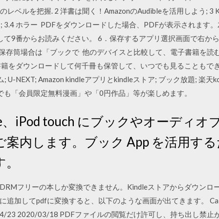
レベルを把握. 2 洋書は聞く！AmazonのAudibleを活用しよう; 3 Ki
 ロマンス; 3.4 ホラー PDFをダウンロードした場合、PDFが表示され
キップして9番からお読みください。 6．保存するアプリ選択画面で右
s」に保存筒場合は「ブックで 他のデバイスと比較して、電子書籍を読む
をダウンロードして何千冊も保管して、いつでも見ることもできます。 ま
-NEXT; Amazon kindleアプリとkindleストア; ブック放題;
でも「会員限定無料漫画」や「0円作品」等が楽しめます。
hone、iPod touch にブックやオー
案内します。ブック App を活用す
す。
 欠点：DRMフリーの本しか変換できません。Kindleストアからダウ
ibreに追加してpdfに変換すると、以下のような画面が出てきます。 Ca
1 2019/04/23 2020/03/18 PDFファイルの閲覧だけ許可し、持