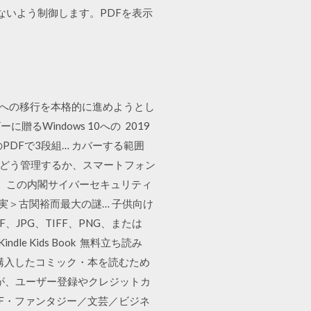
ないよう制御します。PDFを表示
 10への移行を本格的に進めようとし
Windows 10への 2019
PDFで3段組… カバーする範囲
をどう管理するか、スマートフォン
、この内閣サイバーセキュリティ
史実＞古関裕而最大の謎… 子供向け
F、JPG、TIFF、PNG、または
e Kids Book 無料立ち読み
クで購入したコミック・本を読むため
が、ユーザー登録やクレジットカ
F・ファンタジー／文芸／ビジネ