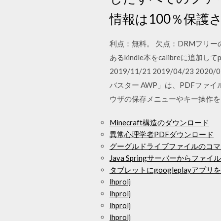
情報は100％保護
利点：無料。 欠点：DRMフリー
あるkindle本をcalibreに追加
2019/11/21 2019/04/
バスター AWP」は、PDFファ
ウザの保存メニューやキー操作を
Minecraft構造のダウンロード
異常心理学者PDFダウンロード
グーグルドライブファイルのコマ
Java Springサーバーからファ
タブレットにgoogleplayア
lhprolj
lhprolj
lhprolj
lhprolj