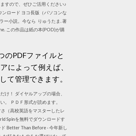
きますので、ぜひご活用ください♪
ど用）ダウンロード ヨコ長版（パソコンな
ホラー小説。今なら りゅうたま. 著
; line. この作品は紙の本(POD)が購
を1つのPDFファイルと
ェアによって例えば、
として管理できます。
だけ！ ダイヤルアップの場合、
い。 ＰＤＦ形式が読めます。
 読みやすさ（高校英語をマスターしたレ
World Spinを無料でダウンロードす
ド Better Than Before · 今年新し
校を舞台に お好きなものをお選びになって