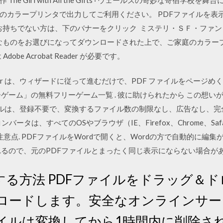
ープリンタで出力してご利用ください。 PDFファイルを表示するには Ad
ader をお持ちでない方は、下のバナーをクリック ミステリ・ＳＦ・ファ
きなものをお選びになってダウンロードされた上で、ご家庭のカラー
be Acrobat Reader が必要です。
lisher は、ウィザードに従って進むだけで、PDF ファイルをページめく
ゲーム」の無料フリーゲーム一覧 . 彼に助けられたから この想いが
このツールは、登録不要で、変換するファイル数の制限なし、広告なし、完
ンバータは、すべてのOSやブラウザ（IE、Firefox、Chrome、Safa
注意点. PDFファイルをWordで開くと、Wordの方で自動的に編
れるので、元のPDFファイルとまったく同じ表示にならない場合が
換する方法 PDFファイルをドラッグ＆
ンロードします。安全なオンラインサー
イルは変換してから1時間内に削除さ