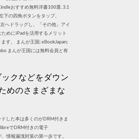
ndleおすすめ無料洋書100選. 3.1
ます。左下の四角ボタンをタップ。
から左へドラッグし、「その他」アイ
ためにiPadを活用するメリット
んが王国; eBookJapan;
 楽天kobo まんが王国には無料会員と有
ディオブックなどをダウン
るためのさまざまな
ンロードした本は多くのがDRM付きま
libreでDRM付きの電子
ち出し禁止が、情報漏洩対策の第一歩です。