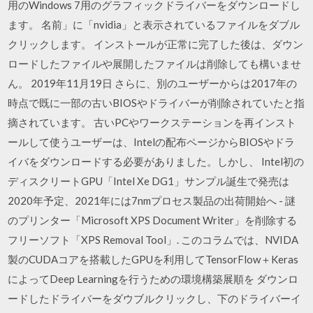
用のWindows 7用のグラフィックドライバーをダウンロードし
ます。 名前」に「nvidia」と表示されているファイルをダブル
クリックします。 インストールが正常に完了した後は、ダウン
ロードしたファイルや展開したファイルは削除しても構いませ
ん。 2019年11月19日 さらに、別のユーザーからは2017年の
時点で既に一部の古いBIOSやドライバーが削除されていたと指
摘されています。 古いPCやワークステーションを再インスト
ールして使うユーザーは、Intelの配布ページからBIOSやドラ
イバをダウンロードする必要がありました。しかし、 Intel初の
ディスクリートGPU「Intel Xe DG1」サンプル誕生で発売は
2020年予定、2021年には7nmプロセス製品の出荷開始へ - 謎
のプリンター「Microsoft XPS Document Writer」を削除する
フリーソフト「XPS Removal Tool」. このコラムでは、NVIDA
製のCUDAコアを搭載したGPUを利用してTensorFlow＋Keras
によってDeep Learningを行うための環境構築展順を ダウンロ
ードしたドライバーをダウブルクリックし、下のドライバーイ