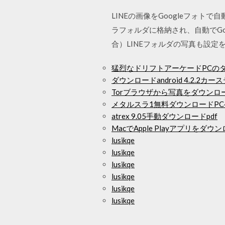
LINEの画像をGoogleフォト
ラフォルダに格納され、自動でG
合）LINEフォルダの写真も設定を有効にすれ 
猛烈なドリフトアーケードPCの
ダウンロードandroid 4.2.2
Torブラウザから写真をダウンロ
メタルスラ1無料ダウンロードP
atrex 9.05手動ダウンロードpdf
MacでApple Playアプリをダ
lusikqe
lusikqe
lusikqe
lusikqe
lusikqe
lusikqe