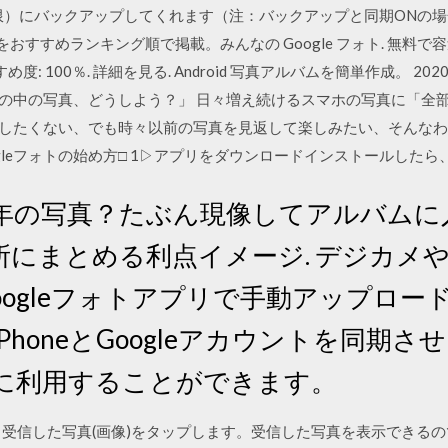
制限）にバックアップしてくれます（注：バックアップと同期ONの場合
プリをおすすめランキング順で掲載。みんなの Google フォト. 無
度: 100％. 詳細を見る. Android 写真アルバムを簡単作成。 2
ホの中の写真、どうしよう？」 日々増え続けるスマホの写真に「全
はしたくない、でも時々以前の写真を見返して楽しみたい、そんな
ogleフォトの始め方□ 1▷アプリをダウンロードインストールしたら
日 去年の写真？たぶん現像してアルバム
所にまとめる利点イメージ. デジカメ
Googleフォトアプリで手動アップロー
honeとGoogleアカウントを同期させる
に利用することができます。
で、受信した写真(画像)をタップします。受信した写真を表示できる