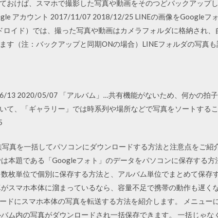
おけば、スマホで撮影した写真や動画をそのつどバックアップしてくれ
 アカウント 2017/11/07 2018/12/25 LINEの画像をGoo
アンドロイド）では、撮った写真や動画はカメラフォルダに格納され、自
ます（注：バックアップと同期ONの場合）LINEフォルダの写真
4 2020/06/13 2020/05/07 「アルバム」…共有機能がないため
いて、「ギャラリー」では時系列や場所などで写真をソートするこ
5
の家族写真を一括してパソコンにダウンロードする方法と注意点をご
では本題である「Googleフォト」のデータをパソコンに保存する
を数枚単位で個別に保存する方法と、アルバム単位でまとめて保存
真がスマホ本体に溜まっているなら、容量不足で携帯の動作も遅く
カードにスマホ本体の写真を転送する方法を紹介します。 メニュー
ルバム内の写真がダウンロードされ一括保存できます。 一括じゃな