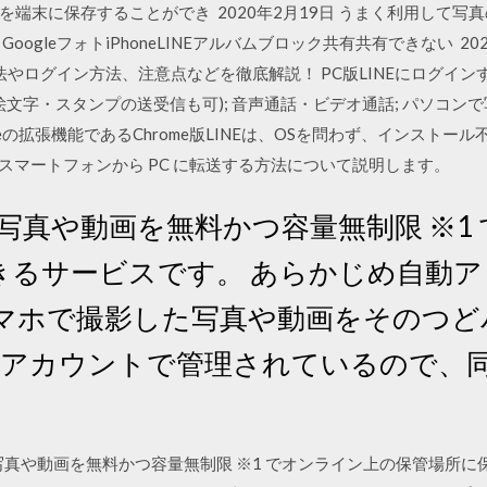
端末に保存することができ 2020年2月19日 うまく利用して写真
カウントGoogleフォトiPhoneLINEアルバムブロック共有共有できない 
やログイン方法、注意点などを徹底解説！ PC版LINEにログインすると、
絵文字・スタンプの送受信も可); 音声通話・ビデオ通話; パソコンで
romeの拡張機能であるChrome版LINEは、OSを問わず、インストー
oid スマートフォンから PC に転送する方法について説明します。
は、写真や動画を無料かつ容量無制限 ※
きるサービスです。 あらかじめ自動
マホで撮影した写真や動画をそのつど
le アカウントで管理されているので、同じ 
 フォトは、写真や動画を無料かつ容量無制限 ※1 でオンライン上の保管場