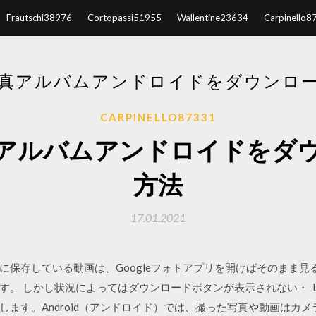
Frautschi38976
Cortopassi51955
Wallentine23634
Carpinello8
真アルバムアンドロイドをダウンロ
CARPINELLO87331
アルバムアンドロイドをダ
方法
17.01.2021
gleフォトに保存している動画は、Googleフォトアプリを開けばその
。 しかし状況によってはダウンロードボタンが表示されない・ LIN
します。Android（アンドロイド）では、撮った写真や動画はカ