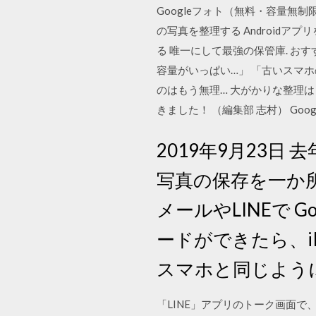
Googleフォト（無料・容量無
の写真を整理する Androidア
る 唯一にして最強の保管庫. おすすめ
容量がいっぱい…」 「古いスマ
のはもう無理… 大がかりな整理
きました！ （編集部 志村） Go
2019年9月23
写真の保存を一か
メールやLINEで 
ードができたら、iP
スマホと同じよう
「LINE」アプリのトーク画面