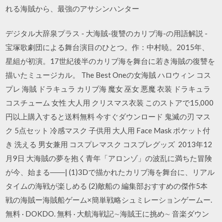
れる海賊から、最強のアサシンハンター
デジタル大辞泉プラス - 大海賊-復讐のカリブ海-の用語解説 -
宝塚歌劇団による舞台演目のひとつ。作：中村暁。2015年、
星組が初演。17世紀後半のカリブ海を舞台に若き海賊の復讐を
描いたミュージカル。 The Best Oneの女海賊 ハロウィン コス
プレ 海賊 ドラキュラ カリブ海 魔女 巫女 悪魔 衣装 ドラキュラ
コスチューム 女性 大人用 クリスマス衣装 このストアで15,000
円以上購入すると送料無料 今すぐダウンロード 鬼滅の刃 マス
ク 5点セット 冷感マスク 子供用 大人用 Face Mask ポケット付
き 洗える 男女兼用 コスプレマスク コスプレグッズ 2013年12
月9日 大海賊の夢を抱く青年「アロンゾ」の波乱に満ちた冒険
が今、始まる――| (1)3Dで描かれたカリブ海を舞台に、リアル
タイムの海戦が楽しめる (2)敵船の 編集部おすすめの傑作5本
戦の海賊ー海賊船ゲーム×簡単戦略シュミレーションゲームー.
無料 · DOKDO. 無料 · 大航海戦記∼海賊王に挑め∼ 音楽ダウン