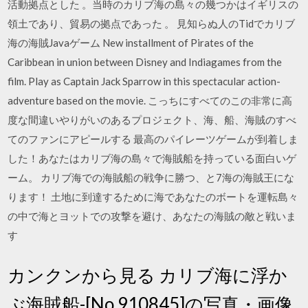
活動拠点とした 。当時のカリブ海の島々の幾つかはイギリスの
領土であり、貿易の拠点であった 。 見知らぬ人のTidでカリブ
海の海賊Javaゲーム New installment of Pirates of the
Caribbean in union between Disney and Indiagames from the
film. Play as Captain Jack Sparrow in this spectacular action-
adventure based on the movie. こっちにすべてのこの非常に高
度な間違いやりがいのあるプロジェクト、海、船、海賊のすべ
てのファンにアピールする ‎最高のパイレーツゲームが到着しま
した！あなたはカリブ海の島々で海賊船を持っている面白いゲ
ーム。 カリブ海での海賊船の戦争に勝つ、と7海の海賊王にな
ります！ 土地に到達するために海であなたのボートを運転島々
の中で海とヨットでの攻撃を避け、あなたの海賊の敵と戦いま
す
カンクンから見る カリブ海に浮か
ぶ海賊船-[No.910845]の写真・画像