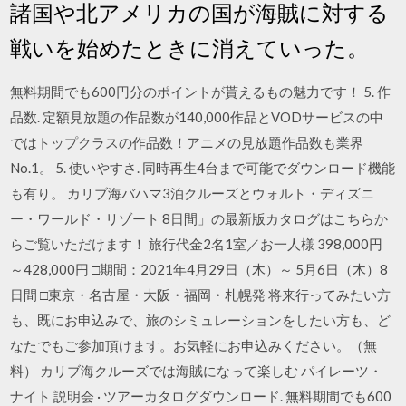
諸国や北アメリカの国が海賊に対する
戦いを始めたときに消えていった。
無料期間でも600円分のポイントが貰えるもの魅力です！ 5. 作
品数. 定額見放題の作品数が140,000作品とVODサービスの中
ではトップクラスの作品数！アニメの見放題作品数も業界
No.1。 5. 使いやすさ. 同時再生4台まで可能でダウンロード機能
も有り。 カリブ海バハマ3泊クルーズとウォルト・ディズニ
ー・ワールド・リゾート 8日間」の最新版カタログはこちらか
らご覧いただけます！ 旅行代金2名1室／お一人様 398,000円
～428,000円 □期間：2021年4月29日（木）～ 5月6日（木）8
日間 □東京・名古屋・大阪・福岡・札幌発 将来行ってみたい方
も、既にお申込みで、旅のシミュレーションをしたい方も、ど
なたでもご参加頂けます。お気軽にお申込みください。（無
料） カリブ海クルーズでは海賊になって楽しむ パイレーツ・
ナイト 説明会 · ツアーカタログダウンロード. 無料期間でも600