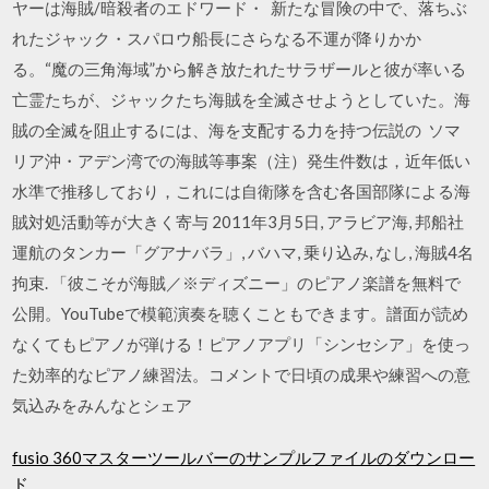
ヤーは海賊/暗殺者のエドワード・ 新たな冒険の中で、落ちぶ
れたジャック・スパロウ船長にさらなる不運が降りかか
る。“魔の三角海域”から解き放たれたサラザールと彼が率いる
亡霊たちが、ジャックたち海賊を全滅させようとしていた。海
賊の全滅を阻止するには、海を支配する力を持つ伝説の ソマ
リア沖・アデン湾での海賊等事案（注）発生件数は，近年低い
水準で推移しており，これには自衛隊を含む各国部隊による海
賊対処活動等が大きく寄与 2011年3月5日, アラビア海, 邦船社
運航のタンカー「グアナバラ」, バハマ, 乗り込み, なし, 海賊4名
拘束. 「彼こそが海賊／※ディズニー」のピアノ楽譜を無料で
公開。YouTubeで模範演奏を聴くこともできます。譜面が読め
なくてもピアノが弾ける！ピアノアプリ「シンセシア」を使っ
た効率的なピアノ練習法。コメントで日頃の成果や練習への意
気込みをみんなとシェア
fusio 360マスターツールバーのサンプルファイルのダウンロー
ド