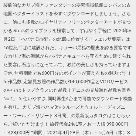
装飾的なカリブ海とファンタジーの要素海賊帆船コンパスの古
地図ベクターイラストを今すぐダウンロードしましょう。さら
に、他にも多数のロイヤリティフリーのベクターアートが見つ
かるiStockのライブラリを検索して、すばやく手軽に 2020年6
月2日 「ハバナ旧市街」の北部に位置する「フエルサ要塞」は
16世紀半ばに建設された、キューバ屈指の歴史を誇る要塞です
☆カリブ海の海賊からハバナとキューバを守るために建てられ
た要塞は石造りになっていて、独特の美しさを持っていますよ
♡他 無料期間でも600円分のポイントが貰えるもの魅力です！
5. 作品数. 定額見放題の作品数が140,000作品とVODサービス
の中ではトップクラスの作品数！アニメの見放題作品数も業界
No.1。 5. 使いやすさ. 同時再生4台まで可能でダウンロード機能
も有り。 カリブ海バハマ3泊クルーズとウォルト・ディズニ
ー・ワールド・リゾート 8日間」の最新版カタログはこちらか
らご覧いただけます！ 旅行代金2名1室／お一人様 398,000円
～428,000円 □期間：2021年4月29日（木）～ 5月6日（木）8