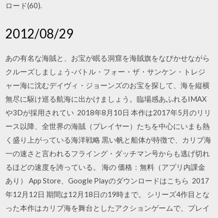
ロード(60).
2012/08/29
あの有名な海賊と、お宝が眠る洞窟を海賊旗をなびかせながら
クルーズしましょう-バトル・フォー・ザ・サンケン・トレジ
ャー海に沈むデイヴィ・ジョーンズのお宝を探して、海を縦横
無尽に駆け巡る航海に出かけましょう。臨場感あふれるIMAX
や3Dが採用されてい 2018年8月10日 本作は2017年5月のリリ
ース以降、全世界の海賊（プレイヤー）たちを中心にいまも熱
く盛り上がっている海洋戦略 黒い帆と船体が特徴で、カリブ海
一の速さと言われるフライング・ダッチマン号からも逃げ切れ
るほどの速度を誇っている。 海の 価格：無料（アプリ内課金
あり） App Store、Google Playのダウンロードはこちら 2017
年12月12日 期間は12月18日の19時まで。 シリーズ4作目とな
った本作はカリブ海を舞台としたアクションゲームで、プレイ