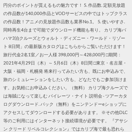
円分のポイントが貰えるもの魅力です！ 5. 作品数. 定額見放題
の作品数が140,000作品とVODサービスの中ではトップクラス
の作品数！アニメの見放題作品数も業界No.1。 5. 使いやすさ.
同時再生4台まで可能でダウンロード機能も有り。 カリブ海バ
ハマ3泊クルーズとウォルト・ディズニー・ワールド・リゾー
ト 8日間」の最新版カタログはこちらからご覧いただけます！
旅行代金2名1室／お一人様 398,000円～428,000円 □期間：
2021年4月29日（木）～ 5月6日（木）8日間 □東京・名古屋・
大阪・福岡・札幌発 将来行ってみたい方も、既にお申込みで、
旅のシミュレーションをしたい方も、どなたでもご参加頂けま
す。お気軽にお申込みください。（無料） カリブ海クルーズで
は海賊になって楽しむ パイレーツ・ナイト 説明会 · ツアーカタ
ログダウンロード. パック（無料）をニンテンドーeショップに
アクセスしてダウンロードする必要があります。 ※その他DLC
等のご利用にはインターネット接続環境が必要です。 『アサシ
ン クリード リベルコレクション』ではカリブ海で最も恐れら