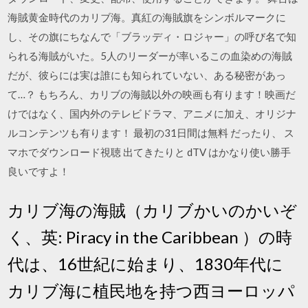
海賊黄金時代のカリブ海。真紅の海賊旗をシンボルマークに
し、その旗にちなんで「ブラッディ・ロジャー」の呼び名で知
られる海賊がいた。5人のリーダーが率いるこの血染めの海賊
だが、彼らには実は誰にも知られていない、ある秘密があっ
て…？ もちろん、カリブの海賊以外の映画も有ります！映画だ
けではなく、国内外のテレビドラマ、アニメに加え、オリジナ
ルコンテンツも有ります！ 最初の31日間は無料 だったり、 ス
マホでダウンロード視聴 出てきたりと dTV はかなり使い勝手
良いですよ！
カリブ海の海賊（カリブかいのかいぞ
く、英: Piracy in the Caribbean ）の時
代は、16世紀に始まり、1830年代に
カリブ海に植民地を持つ西ヨーロッパ