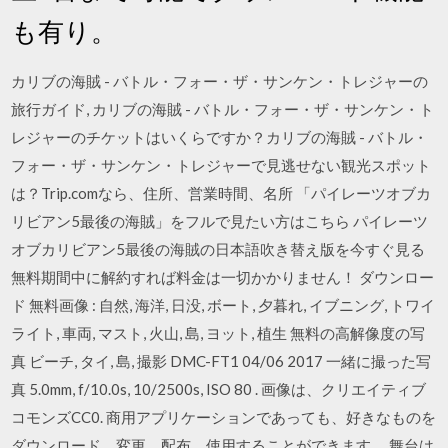
も有り。
カリブの海賊 - バトル・フォー・ザ・サンケン・トレジャーの
旅行ガイド, カリブの海賊 - バトル・フォー・ザ・サンケン・ト
レジャーのチケットはいくらですか？カリブの海賊 - バトル・
フォー・ザ・サンケン・トレジャーで見逃せない観光スポット
は？Trip.comなら、住所、営業時間、名所 「パイレーツオブカ
リビアン5最後の海賊」をフルで見たい方はこちら パイレーツ
オブカリビアン5最後の海賊の日本語吹き替え版を今すぐ見る
無料期間中に解約すれば料金は一切かかりません！ ダウンロー
ド 無料画像 : 自然, 海洋, 日没, ボート, 夕暮れ, イブニング, トワイ
ライト, 車両, マスト, 火山, 島, ヨット, 植生 無料の高解像度の写
真 ビーチ, タイ, 島, 撮影 DMC-FT1 04/06 2017 一緒に撮った写
真 5.0mm, f/10.0s, 10/2500s, ISO 80 . 画像は、クリエイティブ
コモンズCC0. 商用アプリケーションであっても、好きなものを
ダウンロード、変更、配布、使用することができます。 舞台は