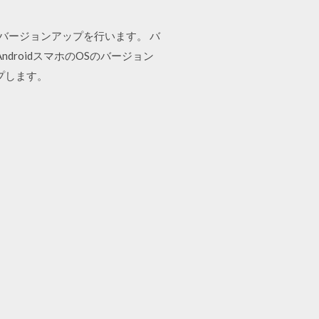
。
バージョンアップを行います。 バ
droidスマホのOSのバージョン
プします。