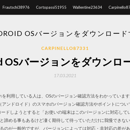
Frautschi38976
Cortopassi51955
Wallentine23634
Carpinello8
DROID OSバージョンをダウンロー
CARPINELLO87331
oid OSバージョンをダウン
17.03.2021
スマホを利用している人は、OSのバージョン確認方法をわかっていま
d（アンドロイド）のスマホのバージョン確認方法やポイントについて紹
ダウンロードしようとすると「お使いの端末はこのバージョンに対応し
める事もあるけど凄く期待して待っていただけに我慢できない！ Andr
ルするのが一般的ですが、バージョンによっては対応・非対応の差があ