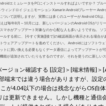
droidエミュレータをPCにインストールすればよいですか？ ブルース
OS ウィンドロイ ジェニモーション Xamarin Androidプレーヤー A
obileについて説明しますが、実際には多くのユーザーが Android 
ば毎年8月～10月には、新しいバージョンのAndroid OSがリ
スマホがアップデート対象なのか心配な人も多いようですね。 ソ
ルする前に、 [今すぐ実施][後で]の確認画面が表示される場合が
ウェアアップデートを進めてください。 Androidにはソフトウ
ットに買い換える必要もなくデータ通信によってアップデートが可
機能が追加されていたりもするのですが、それを使うのに新しい
バージョン確認する [設定]＞[端末情報]＞[A
部端末では違う場合がありますが、設定
こが4.04以下の場合は残念ながらOS自
アプリは更新できません。しかし機種と通信