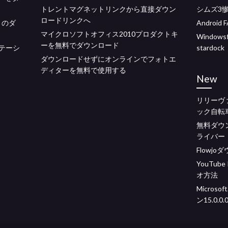
トレントマグネットリンクから直接ダウン
シムズ3
ロードリンクへ
リのダ
Andro
マイクロソフトオフィス2010プロダクトキ
Window
ーを無料でダウンロード
ステーシ
stardock
ダウンロードせずにオンラインでフォトエ
ディターを無料で使用する
New
リリーヴ
ック自転
無料ダウンロ
ライバー
Flowj
YouTu
オ方法
Microsoft
ン15.0.