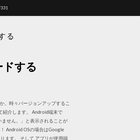
7331
ドする
ロードする
すか。時々バージョンアップするこ
介します。 Android端末で
ていません。」と表示されることが
oid OSの場合はGoogle
ります。 そして アプリが使用端