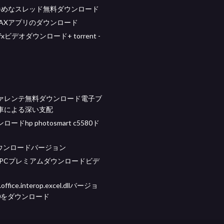
惨めなスレッド無料ダウンロード
id FAXアプリのダウンロード
sfxビデオダウンロード+ torrent -
ァレンテ無料ダウンロード電子ブ
車による深い支配
ードhp photosmart c5580ド
oダウンロードバージョン
be PCプレミアムダウンロードビデ
.office.interop.excel.dllバージョ
0.0をダウンロード