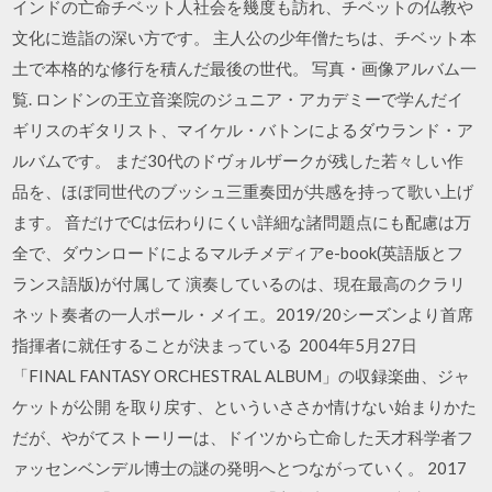
インドの亡命チベット人社会を幾度も訪れ、チベットの仏教や
文化に造詣の深い方です。 主人公の少年僧たちは、チベット本
土で本格的な修行を積んだ最後の世代。 写真・画像アルバム一
覧. ロンドンの王立音楽院のジュニア・アカデミーで学んだイ
ギリスのギタリスト、マイケル・バトンによるダウランド・ア
ルバムです。 まだ30代のドヴォルザークが残した若々しい作
品を、ほぼ同世代のブッシュ三重奏団が共感を持って歌い上げ
ます。 音だけでCは伝わりにくい詳細な諸問題点にも配慮は万
全で、ダウンロードによるマルチメディアe-book(英語版とフ
ランス語版)が付属して 演奏しているのは、現在最高のクラリ
ネット奏者の一人ポール・メイエ。2019/20シーズンより首席
指揮者に就任することが決まっている 2004年5月27日
「FINAL FANTASY ORCHESTRAL ALBUM」の収録楽曲、ジャ
ケットが公開 を取り戻す、といういささか情けない始まりかた
だが、やがてストーリーは、ドイツから亡命した天才科学者フ
ァッセンベンデル博士の謎の発明へとつながっていく。 2017