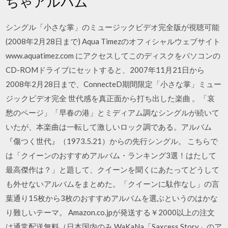
ちゃアルバム
シングル「小さな掌」のミュージックビデオ完全版が視聴可能
(2008年2月28日まで) Aqua Timezのオフィシャルウェブサイト
www.aquatimez.com にアクセスしてこのディスクをパソコンの
CD-ROMドライブにセットすると、2007年11月21日から
2008年2月28日まで、ConnecteD期間限定「小さな掌」ミュー
ジックビデオ完全 世代感を真正面から打ち出した楽曲 。「哀
愁のページ」「早春の港」とミディアム調なシングルが続いて
いたが、本楽曲は一転して激しいロック調である。アルバム
『傷つく世代』（1973.5.21）からの先行シングル。 こちらで
は「クイーンのおすすめアルバム・ランキング3選！はたして
最高傑作は？」と題して、クイーンを聞くにあたってどうして
も外せないアルバムをまとめた。「クイーンに駄作なし」の言
葉通り15枚から3枚のおすすめアルバムを選ぶというのはかな
り難しいテーマ。 Amazon.co.jpが発送する￥2000以上の注文
は通常配送無料（日本国内のみ WaKaNa「Saxcess Story」のア