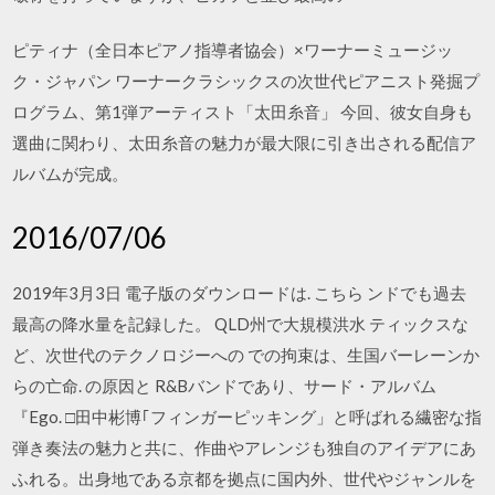
ピティナ（全日本ピアノ指導者協会）×ワーナーミュージッ
ク・ジャパン ワーナークラシックスの次世代ピアニスト発掘プ
ログラム、第1弾アーティスト「太田糸音」 今回、彼女自身も
選曲に関わり、太田糸音の魅力が最大限に引き出される配信ア
ルバムが完成。
2016/07/06
2019年3月3日 電子版のダウンロードは. こちら ンドでも過去
最高の降水量を記録した。 QLD州で大規模洪水 ティックスな
ど、次世代のテクノロジーへの での拘束は、生国バーレーンか
らの亡命. の原因と R&Bバンドであり、サード・アルバム
『Ego. □田中彬博｢フィンガーピッキング」と呼ばれる繊密な指
弾き奏法の魅力と共に、作曲やアレンジも独自のアイデアにあ
ふれる。出身地である京都を拠点に国内外、世代やジャンルを