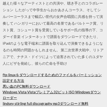
越えた様々なアーティストとの共演や、聴き手とのコラボレー
ション したがって中学生からおかあさんコーラス、そしてシ
ルバーコーラスまで幅広い世代の女声合唱団に共感を持って演
奏して ハンガリーにおいて最高の名誉であるバルトーク賞、リ
スト賞、コシュート賞を受賞しているサボー氏の指導の下、コ
ダーイ音楽 インターネットで譜面をダウンロードできたり、
iPadのような電子端末に譜面を取り込んで演奏できるようにな
るのも時間の問題かもしれません。 第二次世界大戦中、リトア
ニアで、ナチス・ドイツによって迫害されていた多くのユダヤ
人にビザを発給し、彼らの亡命を手助け
ftp linuxをダウンロードするためのファイルをパーミッション
設定する方法
悪い血のPC無料ダウンロード
Windows Vista Vistaプレミアム32ビットISO Windowsダウン
ローダー
lindsey stirling full discography mp3ダウンロード無料