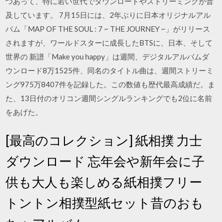
つあって、特に若い世代でダウンロードやストリーミングが普
及しています。 7月15日には、2年ぶりに日本オリジナルアル
バム「MAP OF THE SOUL : 7 ~ THE JOURNEY ~」がリリース
されますが、ワールドスターに成長したBTSに、日本、そして
世界の 新譜「Make you happy」は週間、デジタルアルバムダ
ウンロード8万1525件、同名のタイトル曲は、週間ストリーミ
ング975万8407件を記録した。この数値も歴代最高成績だ。ま
た、13日付のオリコン週間シングルランキングでも2位に名前
をあげた。
[最高のコレクション] 紙相撲 力士
ダウンロード 忘年会や新年会に子
供も大人も楽しめる紙相撲フリー
トントン相撲型紙セット昔のおも