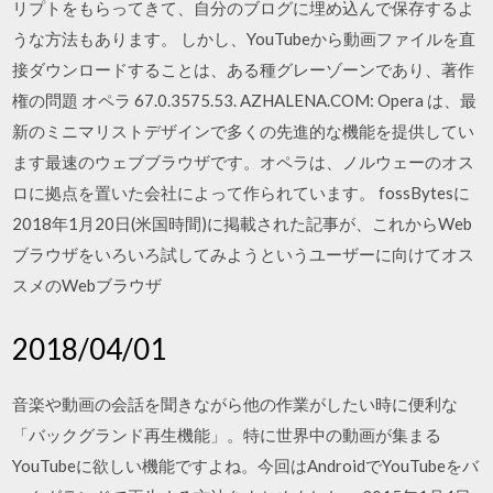
リプトをもらってきて、自分のブログに埋め込んで保存するよ
うな方法もあります。 しかし、YouTubeから動画ファイルを直
接ダウンロードすることは、ある種グレーゾーンであり、著作
権の問題 オペラ 67.0.3575.53. AZHALENA.COM: Opera は、最
新のミニマリストデザインで多くの先進的な機能を提供してい
ます最速のウェブブラウザです。オペラは、ノルウェーのオス
ロに拠点を置いた会社によって作られています。 fossBytesに
2018年1月20日(米国時間)に掲載された記事が、これからWeb
ブラウザをいろいろ試してみようというユーザーに向けてオス
スメのWebブラウザ
2018/04/01
音楽や動画の会話を聞きながら他の作業がしたい時に便利な
「バックグランド再生機能」。特に世界中の動画が集まる
YouTubeに欲しい機能ですよね。今回はAndroidでYouTubeをバ