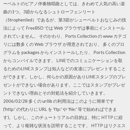
ーベルトのピアノ伴奏独唱曲としては、きわめて人気の高い楽
曲の1つ。3節からなるシュトローフェンリート
（Strophenlied）であるが、第3節がシューベルトおなじみの技
法によって FreeBSD では Web ブラウザは事前にインストール
されていません。 そのかわり、Ports Collection の www カテゴ
リには数多くの Web ブラウザ が用意されており、 多くのプロ
グラムを packages からインストールしたり、 Ports Collection
からコンパイルできます。 LINEでのコミュニケーションを取
るためのLINEスタンプは知人などの友達にプレゼントすること
ができます。しかし、何らかの原因がありLINEスタンプのプレ
ゼントができない場合があります。ここではスタンプがプレゼ
ントできない理由とその対処法を紹介していきます。
2006/02/28 多くの urllib の利用法はこのように簡単です
('http:' の代わりに URL を 'ftp:' や 'file:' 等で始めればできま
す)。しかし、このチュートリアルの目的は、特に HTTP に絞
って、より複雑な状況を説明することです。 HTTP はリクエス