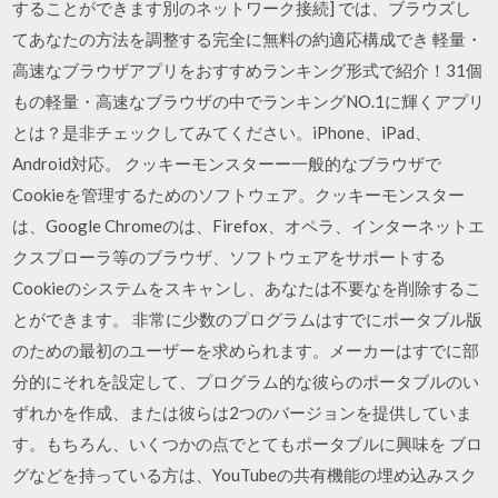
することができます別のネットワーク接続] では、ブラウズし
てあなたの方法を調整する完全に無料の約適応構成でき 軽量・
高速なブラウザアプリをおすすめランキング形式で紹介！31個
もの軽量・高速なブラウザの中でランキングNO.1に輝くアプリ
とは？是非チェックしてみてください。iPhone、iPad、
Android対応。 クッキーモンスターー一般的なブラウザで
Cookieを管理するためのソフトウェア。クッキーモンスター
は、Google Chromeのは、Firefox、オペラ、インターネットエ
クスプローラ等のブラウザ、ソフトウェアをサポートする
Cookieのシステムをスキャンし、あなたは不要なを削除するこ
とができます。 非常に少数のプログラムはすでにポータブル版
のための最初のユーザーを求められます。メーカーはすでに部
分的にそれを設定して、プログラム的な彼らのポータブルのい
ずれかを作成、または彼らは2つのバージョンを提供していま
す。もちろん、いくつかの点でとてもポータブルに興味を ブロ
グなどを持っている方は、YouTubeの共有機能の埋め込みスク