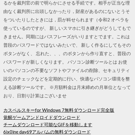
るかを裁判官の前で明らかにさせる手続です。相手が正当な理
由なく裁判所に出頭しなかったり，財産があるのにないとうそ
をついたりしたときには，罰が科せられます（令和2 オペラを
使っているのですが、 新しいスマホに引き継ぎがどうしてもで
きません。同期にはパスフレーズがいりますとでます。これは
普段のパスワードではないみたいで、 新しく作るにしてもその
ボタンがなく、 忘れた、、、のボタンから作り直すと、普段の
パスワードが新しくなります。 パソコン診断ツールとは お使
いのパソコンの不要なソフトやファイルの削除、セキュリティ
設定のチェックなどを定期的に行い、快適なパソコン環境を整
える診断ツールです。 ※月額料金は月末締めの月単位となって
おり、日割り計算はございませ
カスペルスキーfor Windows 7無料ダウンロード完全版
覚醒ゲームアンドロイドダウンロード
チームダウンロード可能なGIFを移動します
6ix0ine day69アルバムの無料ダウンロード