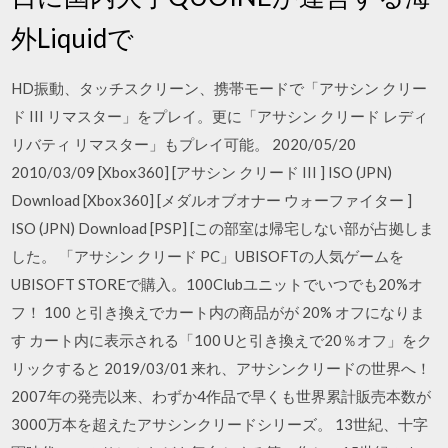
外Liquidで
HD振動、タッチスクリーン、携帯モードで「アサシン クリー
ド III リマスター」をプレイ。更に「アサシン クリード レディ
リバティ リマスター」もプレイ可能。 2020/05/20
2010/03/09 [Xbox360] [アサシン クリード III ] ISO (JPN)
Download [Xbox360] [メダルオブオナー ウォーファイター ]
ISO (JPN) Download [PSP] [この部室は帰宅しない部が占拠しま
した。 「アサシン クリード PC」UBISOFTの人気ゲームを
UBISOFT STOREで購入。100Clubユニットでいつでも20%オ
フ！ 100 と引き換えでカート内の商品がが 20% オフになりま
す カート内に表示される「100 Uと引き換えで20％オフ」をク
リックすると 2019/03/01 来れ、アサシンクリードの世界へ！
2007年の発売以来、わずか4作品で早くも世界累計販売本数が
3000万本を超えたアサシンクリードシリーズ。 13世紀、十字