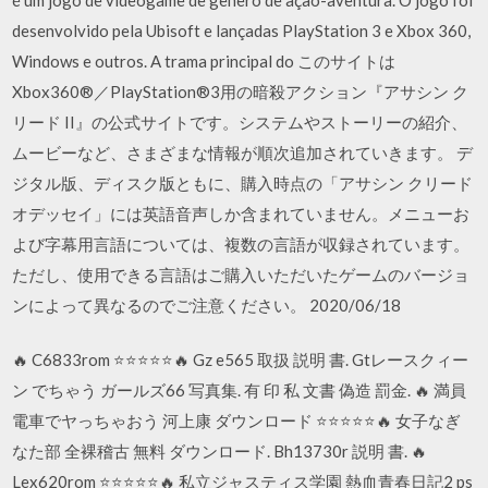
desenvolvido pela Ubisoft e lançadas PlayStation 3 e Xbox 360,
Windows e outros. A trama principal do このサイトは
Xbox360®／PlayStation®3用の暗殺アクション『アサシン ク
リード II』の公式サイトです。システムやストーリーの紹介、
ムービーなど、さまざまな情報が順次追加されていきます。 デ
ジタル版、ディスク版ともに、購入時点の「アサシン クリード
オデッセイ」には英語音声しか含まれていません。メニューお
よび字幕用言語については、複数の言語が収録されています。
ただし、使用できる言語はご購入いただいたゲームのバージョ
ンによって異なるのでご注意ください。 2020/06/18
🔥 C6833rom ⭐⭐⭐⭐⭐🔥 Gz e565 取扱 説明 書. Gtレースクィー
ン でちゃう ガールズ66 写真集. 有 印 私 文書 偽造 罰金. 🔥 満員
電車でヤっちゃおう 河上康 ダウンロード ⭐⭐⭐⭐⭐🔥 女子なぎ
なた部 全裸稽古 無料 ダウンロード. Bh13730r 説明 書. 🔥
Lex620rom ⭐⭐⭐⭐⭐🔥 私立ジャスティス学園 熱血青春日記2 ps