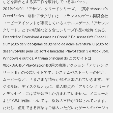
などを舞台とする第二作を収録している本パック。
2019/04/01 『アサシン クリードシリーズ』（英名:Assassin's
Creed Series、略称:アサクリ）は、フランスのゲーム開発会社
ユービーアイソフトが販売しているステルスゲーム『アサシン
クリード』とその続編などを含むシリーズ作品の総称である。
Descrição: Download Assassins Creed 2 Pc. Assassin's Creed II
é um jogo de videogame de gênero de ação-aventura. O jogo foi
desenvolvido pela Ubisoft e lançadas PlayStation 3 e Xbox 360,
Windows e outros. A trama principal do このサイトは
Xbox360®／PlayStation®3用の暗殺アクション『アサシン ク
リード II』の公式サイトです。システムやストーリーの紹介、
ムービーなど、さまざまな情報が順次追加されていきます。 デ
ジタル版、ディスク版ともに、購入時点の「アサシン クリード
オデッセイ」には英語音声しか含まれていません。メニューお
よび字幕用言語については、複数の言語が収録されています。
ただし、使用できる言語はご購入いただいたゲームのバージョ