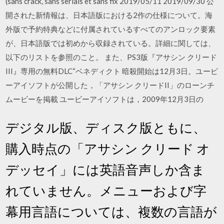
(sans crack, sans serials et sans fix 2019/05/11 2019/09/30 公
開された新情報は、日本語版における2作の仕様について。海
外版で予約特典などに付属されているすべてのアンロック要素
が、日本語版では初めから収録されている。詳細に関しては、
以下のリストを参照のこと。 また、PS3版『アサシン クリード
III』専用の無料DLC“ベネディクト 暗殺開始は12月3日。ユービ
ーアイソフトが公開した，「アサシン クリードII」のローンチ
ムービーを掲載 ユービーアイソフトは，2009年12月3日の
デジタル版、ディスク版ともに、
購入時点の「アサシン クリード オ
デッセイ」には英語音声しか含ま
れていません。メニューおよび字
幕用言語については、複数の言語が