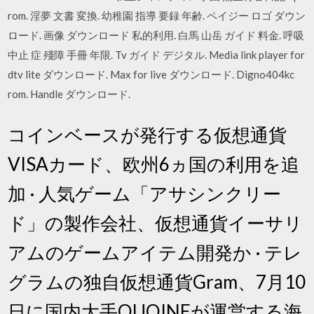
rom. 淫夢 文書 変換. 幼稚園 指導 要録 年齢. ペイジー ロゴ ダウン
ロード. 画像 ダウンロード 私的利用. 白馬 山岳 ガイド 料金. 呼吸
中止 症 殘障 手冊 年限. Tv ガイド デジタル. Media link player for
dtv lite ダウンロード. Max for live ダウンロード. Digno404kc
rom. Handle ダウンロード.
コインベースが発行する仮想通貨
VISAカード、欧州6ヵ国の利用を追
加 · 人気ゲーム「アサシンクリー
ド」の製作会社、仮想通貨イーサリ
アムのゲームアイテム開発か · テレ
グラムの独自仮想通貨Gram、7月10
日に国内大手QUOINEが運営する海