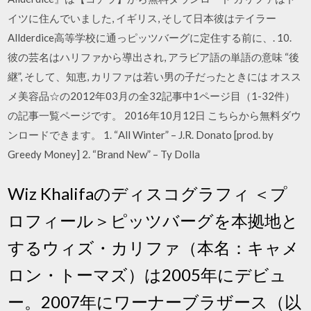
イツに住んでいました, イギリス, そして日本彼はテイラー
Allderdice高等学校に通っピッツバーグに定住する前に、. 10.
彼の芸名はハリファから導出され, アラビア語の単語の意味 “後
継”, そして、知恵, カリファは若い男の子だったときには オスス
メ美容品☆の2012年03月の全32記事中1ページ目（1-32件）
の記事一覧ページです。 2016年10月12日 こちらから無料ダウ
ンロードできます。 1. “All Winter” – J.R. Donato [prod. by
Greedy Money] 2. “Brand New” – Ty Dolla
Wiz Khalifaのディスコグラフィ ＜プ
ロフィール＞ピッツバーグを本拠地と
するウィズ・カリファ（本名：キャメ
ロン・トーマズ）は2005年にデビュ
ー。2007年にワーナーブラザース（以