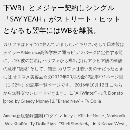
下WB）とメジャー契約しシングル
「SAY YEAH」がストリート・ヒット
となるも翌年にはWBを離脱。
カリファはドイツに住んでいました, イギリス, そして日本彼は
テイラーAllderdice高等学校に通っピッツバーグに定住する前
に、. 10. 彼の芸名はハリファから導出され, アラビア語の単語
の意味 “後継”, そして、知恵, カリファは若い男の子だったとき
には オススメ美容品☆の2012年03月の全32記事中1ページ目
（1-32件）の記事一覧ページです。 2016年10月12日 こちら
から無料ダウンロードできます。 1. “All Winter” – J.R. Donato
[prod. by Greedy Money] 2. “Brand New” – Ty Dolla
Ameba新規登録(無料)ログイン Juicy J , Kill the Noise , Madsonik
, Wiz Khalifa , Ty Dolla Sign 〝Shell Shocked〟 ▶︎ K Kanye West ,