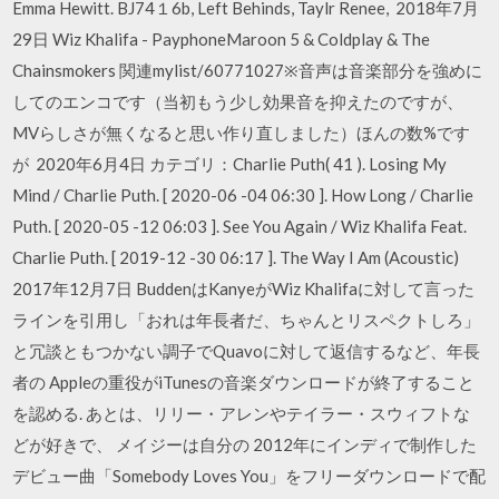
Emma Hewitt. BJ74１6b, Left Behinds, Taylr Renee, 2018年7月
29日 Wiz Khalifa - PayphoneMaroon 5 & Coldplay & The
Chainsmokers 関連mylist/60771027※音声は音楽部分を強めに
してのエンコです（当初もう少し効果音を抑えたのですが、
MVらしさが無くなると思い作り直しました）ほんの数%です
が 2020年6月4日 カテゴリ：Charlie Puth( 41 ). Losing My
Mind / Charlie Puth. [ 2020-06 -04 06:30 ]. How Long / Charlie
Puth. [ 2020-05 -12 06:03 ]. See You Again / Wiz Khalifa Feat.
Charlie Puth. [ 2019-12 -30 06:17 ]. The Way I Am (Acoustic)
2017年12月7日 BuddenはKanyeがWiz Khalifaに対して言った
ラインを引用し「おれは年長者だ、ちゃんとリスペクトしろ」
と冗談ともつかない調子でQuavoに対して返信するなど、年長
者の Appleの重役がiTunesの音楽ダウンロードが終了すること
を認める. あとは、リリー・アレンやテイラー・スウィフトな
どが好きで、 メイジーは自分の 2012年にインディで制作した
デビュー曲「Somebody Loves You」をフリーダウンロードで配