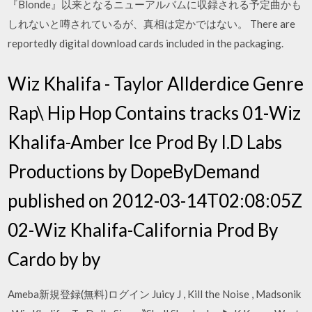
『Blonde』以来となるニューアルバムに収録される予定曲かも
しれないと噂されているが、真相は定かではない。 There are
reportedly digital download cards included in the packaging.
Wiz Khalifa - Taylor Allderdice Genre
Rap\ Hip Hop Contains tracks 01-Wiz
Khalifa-Amber Ice Prod By I.D Labs
Productions by DopeByDemand
published on 2012-03-14T02:08:05Z
02-Wiz Khalifa-California Prod By
Cardo by by
Ameba新規登録(無料)ログイン Juicy J , Kill the Noise , Madsonik