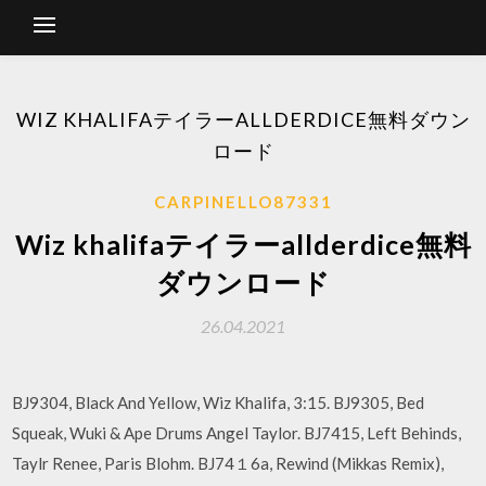
WIZ KHALIFAテイラーALLDERDICE無料ダウン
ロード
CARPINELLO87331
Wiz khalifaテイラーallderdice無料
ダウンロード
26.04.2021
BJ9304, Black And Yellow, Wiz Khalifa, 3:15. BJ9305, Bed
Squeak, Wuki & Ape Drums Angel Taylor. BJ7415, Left Behinds,
Taylr Renee, Paris Blohm. BJ74１6a, Rewind (Mikkas Remix),