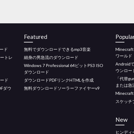
Featured
Popula
ード
無料でダウンロードできるmp3音楽
Minec
ワールド
リートレ
細身の男急流のダウンロード
Andro
Windows 7 Professional 64ビットPS3 ISO
ウンロー
ダウンロード
「代替gu
ロード
ダウンロードPDFリンクHTMLを作成
または急流
Fダウ
無料ダウンロードソーラーファイヤーv9
Minec
スケッチ
New
ヒンディ