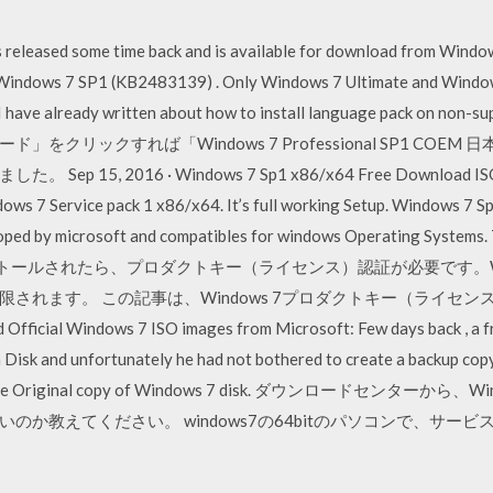
 released some time back and is available for download from Wind
Windows 7 SP1 (KB2483139) . Only Windows 7 Ultimate and Windows
t I have already written about how to install language pack on
ド」をクリックすれば「Windows 7 Professional SP1 CO
, 2016 · Windows 7 Sp1 x86/x64 Free Download ISO for
ows 7 Service pack 1 x86/x64. It’s full working Setup. Windows
ped by microsoft and compatibles for windows Operating Systems. 
s 7がインストールされたら、プロダクトキー（ライセンス）認証が必要です。
されます。 この記事は、Windows 7プロダクトキー（ライセ
icial Windows 7 ISO images from Microsoft: Few days back , a fri
n Disk and unfortunately he had not bothered to create a backup cop
nd him the Original copy of Windows 7 disk. ダウンロードセンタ
のか教えてください。 windows7の64bitのパソコンで、サー