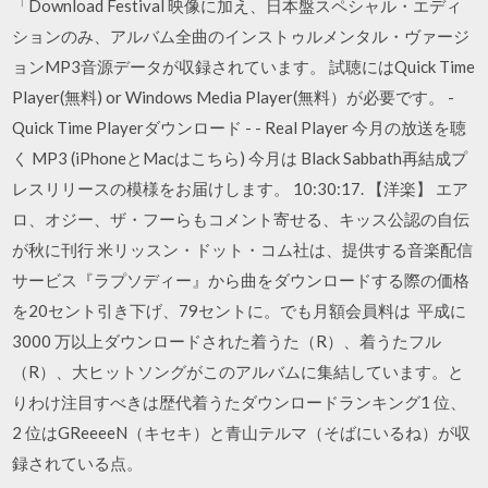
「Download Festival 映像に加え、日本盤スペシャル・エディ
ションのみ、アルバム全曲のインストゥルメンタル・ヴァージ
ョンMP3音源データが収録されています。 試聴にはQuick Time
Player(無料) or Windows Media Player(無料）が必要です。 -
Quick Time Playerダウンロード - - Real Player 今月の放送を聴
く MP3 (iPhoneとMacはこちら) 今月は Black Sabbath再結成プ
レスリリースの模様をお届けします。 10:30:17. 【洋楽】 エア
ロ、オジー、ザ・フーらもコメント寄せる、キッス公認の自伝
が秋に刊行 米リッスン・ドット・コム社は、提供する音楽配信
サービス『ラプソディー』から曲をダウンロードする際の価格
を20セント引き下げ、79セントに。でも月額会員料は 平成に
3000 万以上ダウンロードされた着うた（R）、着うたフル
（R）、大ヒットソングがこのアルバムに集結しています。と
りわけ注目すべきは歴代着うたダウンロードランキング1 位、
2 位はGReeeeN（キセキ）と青山テルマ（そばにいるね）が収
録されている点。