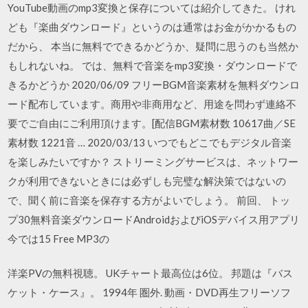
YouTube動画のmp3変換と保存については紹介してきた。 けれ
ども『楽曲ダウンロード』というのは通常はお金がかかるもの
だから、 本当に無料でできるかどうか、疑問に思うのも当然か
もしれないね。 では、無料で音楽をmp3変換・ダウンロードで
きるかどうか 2020/06/09 フリーBGM音楽素材を無料ダウンロ
ード配布しています。商用や非商用など、用途を問わず連絡不
要でご自由にご利用頂けます。[配信BGM素材数 10617曲／SE
素材数 1221音 … 2020/03/13 いつでもどこでもデジタル音楽
を楽しみたいですか？ ストリーミングサービスは、ネットワー
クが利用できないときには必ずしも完璧な解決策ではないの
で、聞く前に音楽を保存する方がよいでしょう。 前回、 トッ
プ30無料音楽ダウンロードAndroidおよびiOSデバイス用アプリ
今では15 Free MP3の
洋楽PVの無料視聴。 UKチャート最高位は6位。 邦題は『バス
ケット・ケース』。 1994年 圏外. 動画・DVD再生フリーソフ