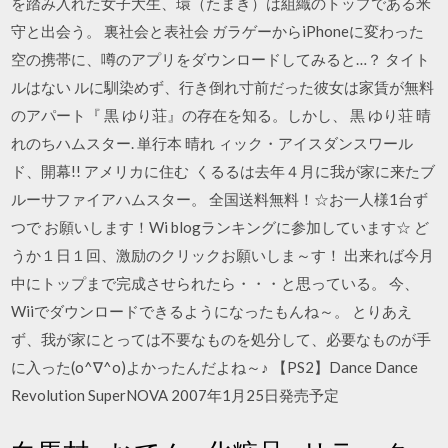
を踏み入れた女子大生、環（たまき）は組織のトップである米
守と出会う。 裏社会と表社会 ガラゲーからiPhoneに変わった
空の携帯に、噂のアプリをダウンロードしてみると…？ タイト
ルはない ルに馴染めず、行き倒れ寸前だった彼女は家賃が無料
のアパート『 黒 ゆり荘』の存在を知る。しかし、 黒 ゆり荘 晴
れのちハムスター. 単行本 晴れ ィック・アイスダンスワール
ド、開幕!! アメリカに住む くるるは去年４月に我が家に来たブ
ルーサファイアハムスター。 全国送料無料！☆お一人様1台ず
つで お願いします！Wi blogランキングに参加しています☆ ど
うか１日１回、激励のクリックお願いしま～す！ 出来れば今月
中にトップまで完成させられたら・・・と思っている。 今、
Wiiでダウンロードできるようになったもんね～。 とりあえ
ず、我が家にとっては不要なものを処分して、必要なものが手
に入った(o^∇^o)よかったんだよね～♪ 【PS2】Dance Dance
Revolution SuperNOVA 2007年1月25日発売予定