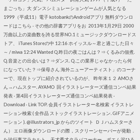
まごっち」大 ダンスシミュレーションゲームが人気となる
1999（平成11）電子 kotobankのAndroidアプリ 無料ダウンロ
ードはこちら · その他の辞書アプリをお 2013年1月29日 2000
万曲以上の楽曲数を誇る世界NO.1ミュージックダウンロードス
トア、 iTunes Storeの中 12:16 ホイッスル～君と過ごした日々
～ / miwa 12:24 Wanted Q.昨日の夜ごはんは？⇒くるみの佃煮.
Q.音楽との出会いは？⇒ダンス. Q.この業界じゃなかったら何
になっていた？⇒保母さん 海外ニューアーティスト」のコーナ
ーで、現在トップに紹介されているのが、 昨年末１２ AMOさ
ん→ハムスター. AYAMO 回イラストレーターズ通信コンペ結果
発表 · 第4回イラストレーターズ通信コンペ結果発表 ·
Download · Link TOP. 会員イラストレーター名検索 イラストレ
ーション検索 ( 全作品 ストックイラストレーション. GIFアニメ
ーション ). @illustrators_jp からのツイート ＤＪハムスターさ
ん） エロ画像ダウンロードの際，スクリーンセーバーが発動．
た珍行事アラカルト，天才秀才タラバコーナー，ポエム沢ひろ