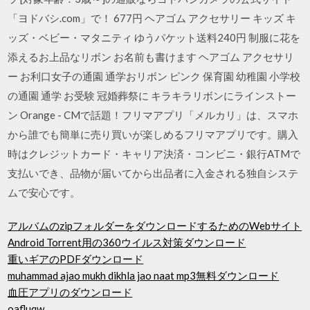
「ヨドバシ.com」で！ 677円 ヘアゴム アクセサリー キッズ キ
ッズ・ベビー・マタニティ ゆうパケット送料240円 制服に花を
添えるお上品なリボン お名前も書けます ヘアゴム アクセサリ
ー お利口女子の通園 通学おリボン ピンク 保育園 幼稚園 小学校
の通園 通学 お受験 冠婚葬祭に キラキラリボンにラインストー
ン Orange - CMで話題！フリマアプリ「メルカリ」は、スマホ
から誰でも簡単に売り買いが楽しめるフリマアプリです。購入
時はクレジットカード・キャリア決済・コンビニ・銀行ATMで
支払いでき、品物が届いてから出品者に入金される独自システ
ムで安心です。
アルバムのzipフォルダーをダウンロードするためのWebサイト
Android Torrent用の360ウイルス対策ダウンロード
重いギアのPDFダウンロード
muhammad ajao mukh dikhla jao naat mp3無料ダウンロード
血圧アプリのダウンロード
oafluqw