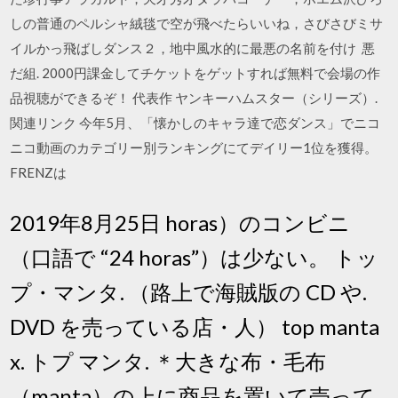
しの普通のペルシャ絨毯で空が飛べたらいいね，さびさびミサ
イルかっ飛ばしダンス２，地中風水的に最悪の名前を付け 悪
だ組. 2000円課金してチケットをゲットすれば無料で会場の作
品視聴ができるぞ！ 代表作 ヤンキーハムスター（シリーズ）.
関連リンク 今年5月、「懐かしのキャラ達で恋ダンス」でニコ
ニコ動画のカテゴリー別ランキングにてデイリー1位を獲得。
FRENZは
2019年8月25日 horas）のコンビニ
（口語で “24 horas”）は少ない。 トッ
プ・マンタ. （路上で海賊版の CD や.
DVD を売っている店・人） top manta
x. トプ マンタ. ＊大きな布・毛布
（manta）の上に商品を置いて売って