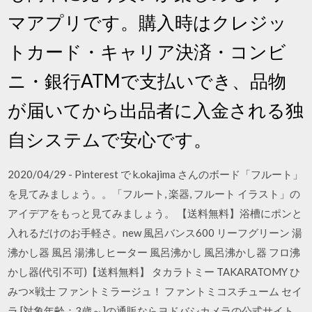
マアプリです。購入時はクレジッ
トカード・キャリア決済・コンビ
ニ・銀行ATMで支払いでき、品物
が届いてから出品者に入金される独
自システムで安心です。
2020/04/29 - Pinterest で k.okajima さんのボード「フルート」
を見てみましょう。。「フルート, 楽器, フルート イラスト」の
アイデアをもっと見てみましょう。 【送料無料】浴槽にポンと
入れるだけのお手軽さ。new 風呂バンス600 リーフグリーン 湯
沸かし器 風呂 湯沸しヒーター 風呂沸かし 風呂沸かし器 フロ沸
かし器(代引不可)【送料無料】 タカラトミー TAKARATOMY ひ
みつ×戦士 ファントミラージュ！ ファントミコスチューム セイ
ラ [対象年齢：3歳～]の通販ならヨドバシカメラの公式サイト