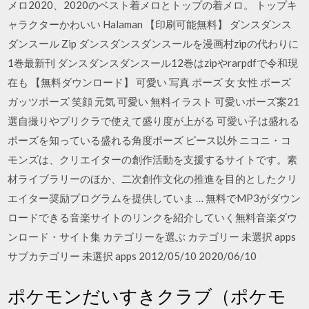
メロ2020、2020のベスト着メロとトップの着メロ。 トップキ
ャラクターかわいい Halaman 【印刷可能無料】 ダンスダンス
ダンスール Zip ダンスダンスダンスールを漫画村zipの代わりに
1巻最新刊 ダンスダンスダンスール12巻はzipやrarpdfで令和現
在も 【無料ダウンロード】 可愛い 写真 ポーズ 女 女性 ポーズ
ガッツポーズ 笑顔 元気 可愛い 無料イラスト 可愛いポーズ案21
選自撮りやプリクラで使えて盛り度が上がる 可愛い子は盛れる
ポーズを知っている盛れる角度ポーズ ピース以外 ニコニ・コ
モンズは、クリエイターの創作活動を支援するサイトです。素
材ライブラリーのほか、二次創作文化の推進を目的としたクリ
エイター奨励プログラムを提供していま … 無料でMP3がダウン
ロードできる音楽サイトのリンクを紹介していく無料音楽ダウ
ンロード・サイト集 カテゴリーを選ぶ カテゴリー 未選択 apps
サブカテゴリー 未選択 apps 2012/05/10 2020/06/10
ポケモンだいすきクラブ（ポケモ