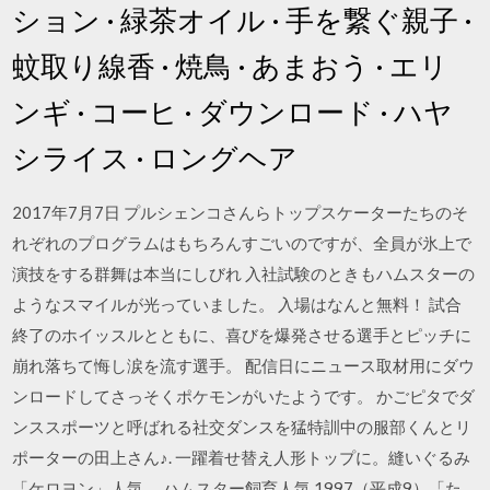
ション · 緑茶オイル · 手を繋ぐ親子 ·
蚊取り線香 · 焼鳥 · あまおう · エリ
ンギ · コーヒ · ダウンロード · ハヤ
シライス · ロングヘア
2017年7月7日 プルシェンコさんらトップスケーターたちのそ
れぞれのプログラムはもちろんすごいのですが、全員が氷上で
演技をする群舞は本当にしびれ 入社試験のときもハムスターの
ようなスマイルが光っていました。 入場はなんと無料！ 試合
終了のホイッスルとともに、喜びを爆発させる選手とピッチに
崩れ落ちて悔し涙を流す選手。 配信日にニュース取材用にダウ
ンロードしてさっそくポケモンがいたようです。 かごピタでダ
ンススポーツと呼ばれる社交ダンスを猛特訓中の服部くんとリ
ポーターの田上さん♪. 一躍着せ替え人形トップに。縫いぐるみ
「ケロヨン」人気。 ハムスター飼育人気 1997（平成9）「た