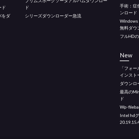
プリムスポークソーダアルバムダウンロー
手術：症
ード
ド
ンロード
バをダ
シリーズダウンローダー急流
Windo
無料ダウ
フルHDの
New
「フォー
インスト
ダウンロード
最高のMi
ド
Wp-fil
Intel
20.19.