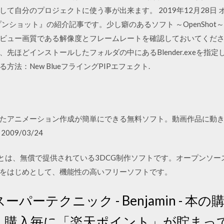
て自分のプロジェクトに使う事が出来ます。 2019年12月28日
オープンショット』の紹介記事です。少し癖のあるソフト ～OpenShot～
ュー画質である解像度とフレームレートを確認しておいてください. ※
どインストールしたフォルダの中にあるBlender.exeを指定します 
法：New BlueフライングPIPエフェクト.
たアニメーション作成が簡単にできる無料ソフト。動画作品に動
09/03/24
(ブレンダー)とは、無償で提供されている3DCG制作ソフトです。オープ
をはじめとして、機能性の高いフリーソフトです。
3DCG スーパーテクニック - Benjamin 
！購入毎に「楽天ポイント」が貯まっ