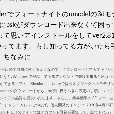
 · Blenderでフォートナイトのumodel
erにpskがダウンロード出来なくて困ってま
て思いアインストールをしてver2.8
8で使ってます。もし知ってる方がいた
。ちなみに
ド出来て自由に使えるようなので、ダウンロードしてみて下さい。 Windows
り. Windowsで登録してあるアカウントで登録出来ると思う 20
できるソフト「Blender」。 Unityで扱うオブジェクトのモデ
enderのダウンロードから、最初に行うべきUI設定の手順について
ジュアル品質を提供いたします。さらに、業界標準の 3D ツール
er (ブレンダー）をシームレスにつなげ、個人開発のインディ 2020年4月
EOCPILOTのサイトではアカウント登録必要無しで、誰でもねっ