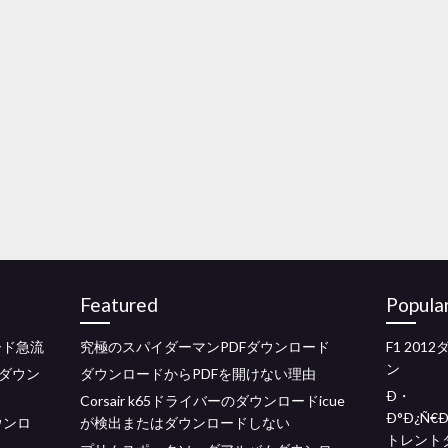
Featured
Popula
ード急流
究極のスパイダーマンPDFダウンロード
F1 20
ン
ダウン
ダウンロードからPDFを開けない理由
Ð・
Corsair k65ドライバーのダウンロードicue
Ð°Ð¿Ñ€
ウンロ
が検出またはダウンロードしない
トレント