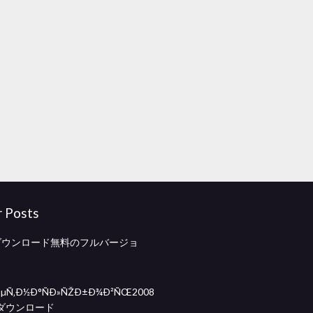
r Posts
12ダウンロード無料のフルバージョ
ÐµÑ‚Ð½Ð°ÑÐ»ÑŽÐ±Ð¾Ð²ÑŒ2008
ダウンロード