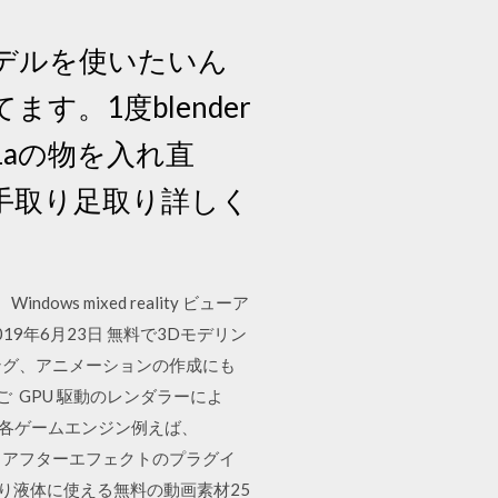
の3dモデルを使いたいん
す。1度blender
1aの物を入れ直
ら手取り足取り詳しく
 mixed reality ビューア
19年6月23日 無料で3Dモデリン
リング、アニメーションの作成にも
ご GPU 駆動のレンダラーによ
と各ゲームエンジン例えば、
15日 アフターエフェクトのプラグイ
とり液体に使える無料の動画素材25