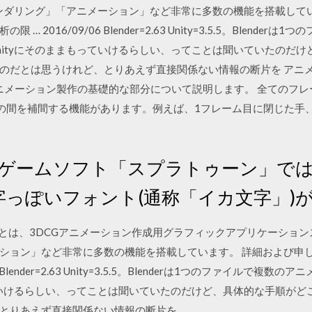
ンダリング」「アニメーション」など非常に多数の機能を搭載して
析の限 … 2016/09/06 Blender=2.63 Unity=3.5.5。Blen
nityにそのままもっていけるらしい、ってことは聞いていたのだ
のだとは思うけれど、とりあえず直接関係ない情報の断片を アニメ
のアニメーション製作の基礎的な部分について説明します。 全てのフ
レームの間を補間する機能があります。例えば、1フレーム目に閉じた
人気ゲームソフト「スプラトゥーン」で
字っぽいフォント(通称「イカ文字」)
(ブレンダー)とは、3DCGアニメーション作成用グラフィックアプリケーシ
ン」など非常に多数の機能を搭載しています。 詳細および申し込みはこ
 Blender=2.63 Unity=3.5.5。Blenderは1つのファイル
っていけるらしい、ってことは聞いていたのだけど、具体的な手順が
とりあえず直接関係ない情報の断片を