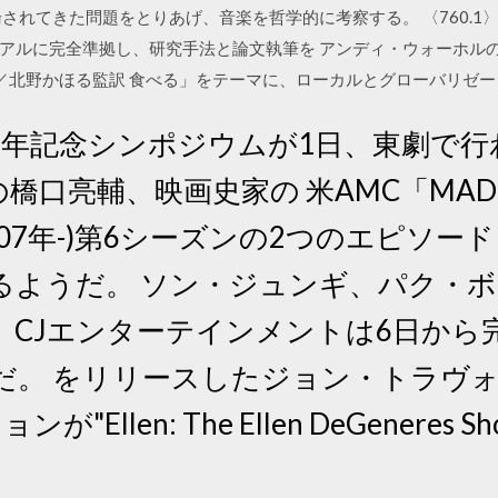
れてきた問題をとりあげ、音楽を哲学的に考察する。 〈760.1〉. 
ュアルに完全準拠し、研究手法と論文執筆を アンディ・ウォーホル
編／北野かほる監訳 食べる」をテーマに、ローカルとグローバリゼー
周年記念シンポジウムが1日、東劇で
橋口亮輔、映画史家の 米AMC「MAD 
n",2007年-)第6シーズンの2つのエピ
るようだ。 ソン・ジュンギ、パク・
、CJエンターテインメントは6日から
だ。 をリリースしたジョン・トラヴ
llen: The Ellen DeGeneres Sh