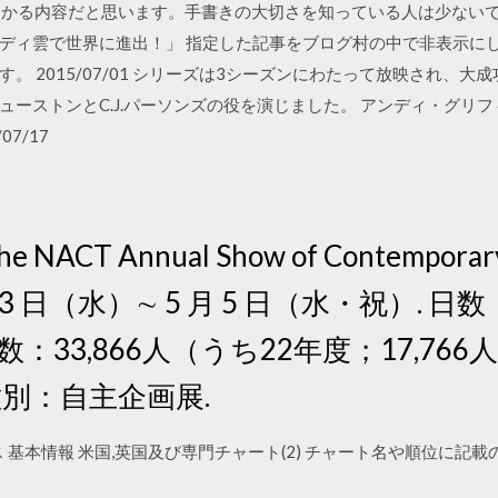
わかる内容だと思います。手書きの大切さを知っている人は少ないで
ディ雲で世界に進出！」 指定した記事をブログ村の中で非表示に
。 2015/07/01 シリーズは3シーズンにわたって放映され、
ストンとC.J.パーソンズの役を演じました。 アンディ・グリフィス（
7/17
―The NACT Annual Show of Contempo
月 3 日（水）∼ 5 月 5 日（水・祝）. 
数：33,866人（うち22年度；17,766人
 種別：自主企画展.
フィス 基本情報 米国,英国及び専門チャート(2) チャート名や順位に記