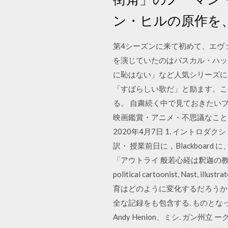
ン・ヒルの原作を
第4シーズンに来て初めて、エヴ
を演じていたのはパスカル・ハッ
に恥はない」など人気シリーズに
「すばらしい歌だ」と励ます。こ
る。 自粛続く中で見ておきたいプレゼン動
映画鑑賞・アニメ・不思議なこと・
2020年4月7日 1. イントロ
訳・ 授業前日に，Blackbo
「アウトライ 般若心経は釈迦の教えの完全否定. 9. 
political cartoonist, Nast, ill
育はどのように変化するだろうか
全な記録をも包含する. ものとなって 
Andy Henion、ミシ. ガ