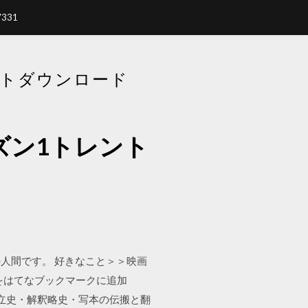
7331
ントダウンロード
ズン1トレント
齢不詳の人間です。 好きなこと＞＞映画
ーをはてなブックマークに追加
書成立史・解釈略史・写本の伝搬と翻