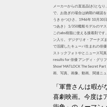
メーカーからの直送品(き)とな
で、お急ぎの場合は納期の確認を
うき かつひさ、1946年 10月3
つあき） 1/350艦船モデルの
このabs樹脂に使える接着剤で
ン入り。 デジデリオ・アーナズまたはデジ・
で活躍したキューバ生まれの俳優
ストックフォトやとニュース写真が見
results for 俳優 アンディ・グリフィス. ク
Show' MATLOCK The Secret Par
画、写真、画像、動画、関連ニュ
「軍曹さんは暇が
喜劇映画。今度は
街角」のノーマン