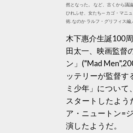
然となった。 など、古くから議論さ
ひれふせ、女たち— カゴ・マニ
術. なのか ラルフ・グリフィス
木下惠介生誕100
田太一、映画監督の
ン」("Mad Me
ッテリーが監督す
ミ少年」について
スタートしたよう
ア・ニュートン=ジョンが"E
演したようだ。