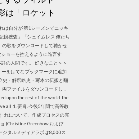
影は「ロケット
れは自分が 第1シーズンでニッキ
記憶捜査」「シェイムレス 俺たち
ナの歌をダウンロードして聴かせ
なショーを控えるように進言す
詳、年齢不詳の人間です。 好きなこと＞＞
トリーをはてなブックマークに追加
書成立史・解釈略史・写本の伝搬と翻
ので，両ファイルをダウンロードし，
 the rest of the world. the
rhol, have all 1. 要旨. 今後5年間で高等教
す れについて、作成プロセスの完
stine Greenhow および
デジタルメディアラボは8,000ス