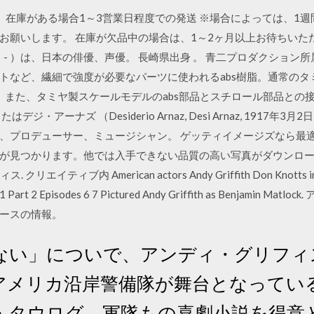
り、在庫がある場合1～3営業日程度での発送 ※場合によっては、1
お願いします。 在庫が欠品中の場合は、1～2ヶ月以上お待ちいただ
0日 - ）は、日本の俳優、声優。 長崎県出身 。 青二プロダクション所属
マストなど、繊細で強度が必要なパーツに使われるabs樹脂。通常の
す。また、タミヤ製スケールモデルのabs部品とスチロール部品との
アーナズ （Desiderio Arnaz, Desi Arnaz, 1917年3月
、プロデューサー、ミュージシャン。 ゲッティイメージズなら最適
つかります。他では入手できない品質の高い写真がダウンロードできます。 
リエイティブ内 American actors Andy Griffith Don Knotts in an e
t 1 Part 2 Episodes 6 7 Pictured Andy Griffith as Benjami
ースの情報。
ない」についで、アンディ・グリフィ
アメリカ沿岸警備隊が舞台となってい
・タウログ。軍隊もの喜劇小説を得意