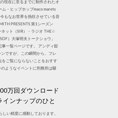
19年の現在に至るまでに制作されたオ
ップホップmaco marets
破し、今もなお世界を熱狂させている音
MITH PRESENTS 第1シーズン
ット（SIR）・ラジオ THE☆
（SDF）大塚明夫トークショウ」
の記事一覧ページです。 アンディ邸
ーンですが、この瞬間から、フレ
先をご覧にならないことをおすす
ーのようなイベントに刑務所は騒
,000万回ダウンロード
1弾ラインナップのひと
らしい精度に感動しております。