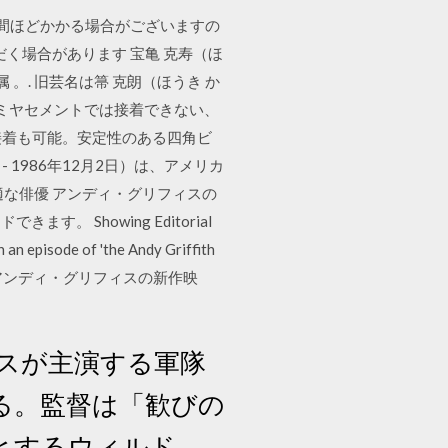
週間ほどかかる場合がございますの
く場合があります 宝亀 克寿（ほ
 。. 旧芸名は箒 克朗（ほうき か
タミヤセメントでは接着できない、
接着も可能。安定性のある四角ビ
2日 - 1986年12月2日）は、アメリカ
な俳優 アンディ・グリフィスの
Showing Editorial
pisode of 'the Andy Griffith
n Matlock. アンディ・グリフィスの新作映
スが主演する軍隊
る。監督は「歓びの
とするウィルド