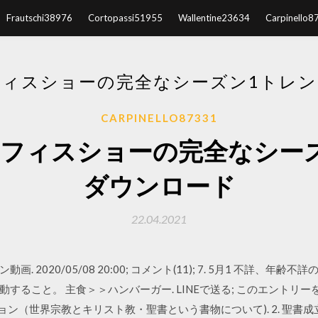
Frautschi38976
Cortopassi51955
Wallentine23634
Carpinello8
ィスショーの完全なシーズン1トレ
CARPINELLO87331
フィスショーの完全なシー
ダウンロード
22.04.2021
 2020/05/08 20:00; コメント(11); 7. 5月1 不詳、年
すること。 主食＞＞ハンバーガー. LINEで送る; このエントリ
ダクション（世界宗教とキリスト教・聖書という書物について). 2. 聖