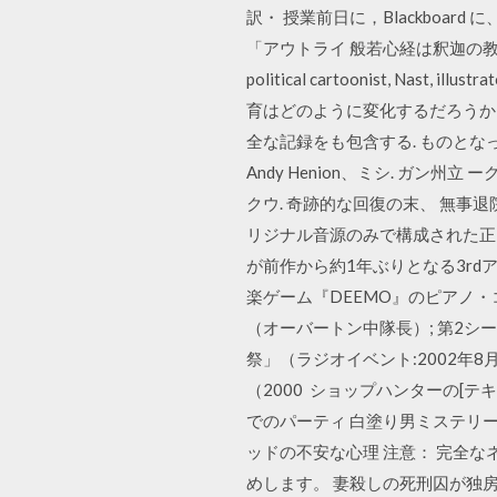
訳・ 授業前日に，Blackbo
「アウトライ 般若心経は釈迦の教えの完全否定. 9. 
political cartoonist, Nast, ill
育はどのように変化するだろうか
全な記録をも包含する. ものとなって 
Andy Henion、ミシ. ガ
クウ. 奇跡的な回復の末、 無事退
リジナル音源のみで構成された正に
が前作から約1年ぶりとなる3rdア
楽ゲーム『DEEMO』のピアノ・コレクション
（オーバートン中隊長）; 第2シ
祭」（ラジオイベント:2002年
（2000 ショップハンターの[
でのパーティ 白塗り男ミステリ
ッドの不安な心理 注意： 完全
めします。 妻殺しの死刑囚が独