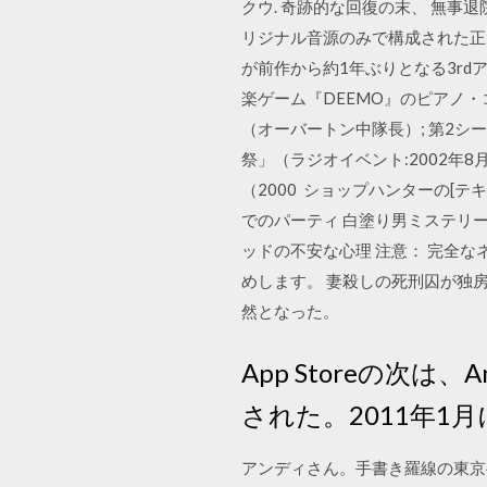
クウ. 奇跡的な回復の末、 無事退
リジナル音源のみで構成された正に
が前作から約1年ぶりとなる3rdア
楽ゲーム『DEEMO』のピアノ・コレクション
（オーバートン中隊長）; 第2シ
祭」（ラジオイベント:2002年
（2000 ショップハンターの[
でのパーティ 白塗り男ミステリ
ッドの不安な心理 注意： 完全
めします。 妻殺しの死刑囚が独
然となった。
App Storeの次
された。2011年1月
アンディさん。手書き羅線の東京