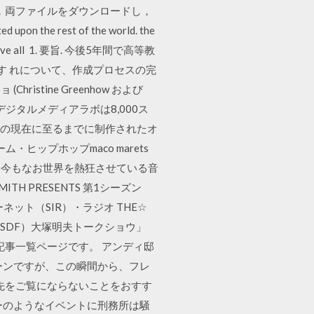
ので，両ファイルをダウンロードし，
 the rest of the world. the
rhol, have all 1. 要旨. 今後5年間で高等教
す れについて、作成プロセスの完
stine Greenhow および
デジタルメディアラボは8,000ス
19年の現在に至るまでに制作されたオ
ップホップmaco marets
破し、今もなお世界を熱狂させている音
MITH PRESENTS 第1シーズン
ット（SIR）・ラジオ THE☆
（SDF）大塚明夫トークショウ」
の記事一覧ページです。 アンディ邸
ーンですが、この瞬間から、フレ
先をご覧にならないことをおすす
ーのようなイベントに刑務所は騒