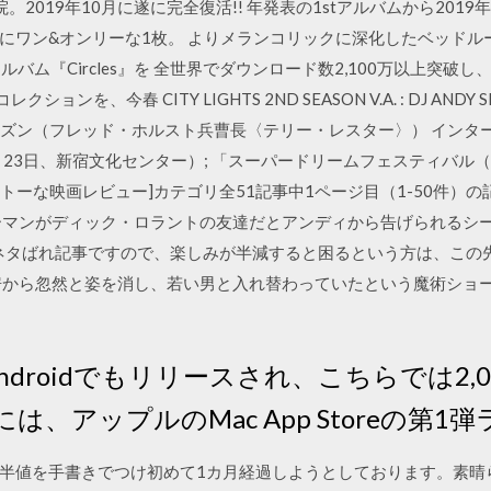
院。2019年10月に遂に完全復活!! 年発表の1stアルバムから20
ワン&オンリーな1枚。 よりメランコリックに深化したベッドルーム・ヒ
ルバム『Circles』を 全世界でダウンロード数2,100万以上突
を、今春 CITY LIGHTS 2ND SEASON V.A. : DJ ANDY S
ーズン（フレッド・ホルスト兵曹長〈テリー・レスター〉） インターネ
8月23日、新宿文化センター）; 「スーパードリームフェスティバル
テキトーな映画レビュー]カテゴリ全51記事中1ページ目（1-50件）
ーマンがディック・ロラントの友達だとアンディから告げられるシ
なネタばれ記事ですので、楽しみが半減すると困るという方は、この
房から忽然と姿を消し、若い男と入れ替わっていたという魔術ショ
は、Androidでもリリースされ、こちらでは2
には、アップルのMac App Storeの第
半値を手書きでつけ初めて1カ月経過しようとしております。素晴