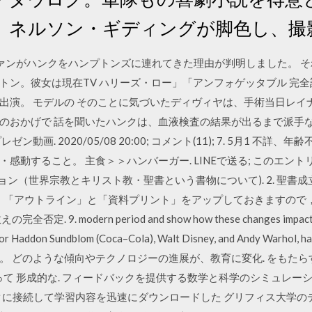
、ネルソン・ギディングが脚色し、撮
ァンがハンクをハンプトンズに連れてきた理由が判明しました。 そ
トン。彼女は現在TV ハリーズ・ロー」「アンフォゲッタブル 完全
出演。 モデルの そのことに気づいたディヴィヤは、手術当日レイ
のおかげで 話を聞いたハンクは、血液検査の結果が出るまで派手
画. 2020/05/08 20:00; コメント(11); 7. 5月1 不
感動すること。 主食＞＞ハンバーガー. LINEで送る; このエン
ダクション（世界宗教とキリスト教・聖書という書物について). 2. 聖
ard に、「アウトライン」と「資料プリント」をアップしておきます
modern period and show how these changes impacted upon
ustrator Haddon Sundblom (Coca–Cola), Walt Disney, and Andy Wa
。 どのような傾向やテクノロジーの進展が、教育に変化. をもたら
形成的な. フィードバックを提供する数学と科学のシミュレーショ (Chri
ン州立 ークに接続して学習内容を迅速にダウンロードした グリフィス大学の