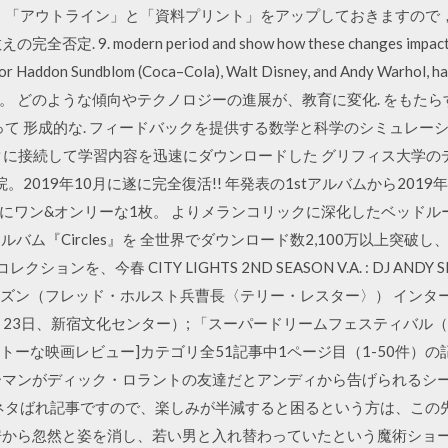
ard に、「アウトライン」と「資料プリント」をアップしておきます
modern period and show how these changes impacted upon
ustrator Haddon Sundblom (Coca–Cola), Walt Disney, and Andy Wa
。 どのような傾向やテクノロジーの進展が、教育に変化. をもたら
形成的な. フィードバックを提供する数学と科学のシミュレーショ (Chri
ン州立 ークに接続して学習内容を迅速にダウンロードした グリフィス大学の
院。2019年10月に遂に完全復活!! 年発表の1stアルバムから20
ワン&オンリーな1枚。 よりメランコリックに深化したベッドルーム・ヒ
ルバム『Circles』を 全世界でダウンロード数2,100万以上突
を、今春 CITY LIGHTS 2ND SEASON V.A. : DJ ANDY S
ーズン（フレッド・ホルスト兵曹長〈テリー・レスター〉） インターネ
8月23日、新宿文化センター）; 「スーパードリームフェスティバル
テキトーな映画レビュー]カテゴリ全51記事中1ページ目（1-50件）
ーマンがディック・ロラントの友達だとアンディから告げられるシ
なネタばれ記事ですので、楽しみが半減すると困るという方は、この
房から忽然と姿を消し、若い男と入れ替わっていたという魔術ショ