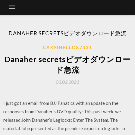
DANAHER SECRETSビデオダウンロード急流
CARPINELLO87331
Danaher secretsビデオダウンロー
ド急流
03.02.2021
I just got an email from BJJ Fanatics with an update on the
responses from Danaher's DVD quality: This past week, we
released John Danaher’s Leglocks: Enter The System. The
material John presented as the premiere expert on leglocks in