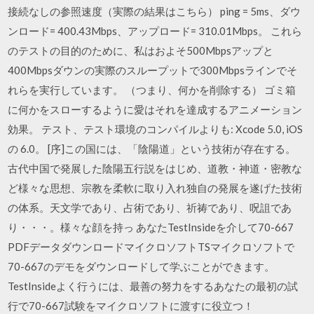
接続なしの参照速度（実際の結果はこちら） ping = 5ms、ダウ
ンロード= 400.43Mbps、アップロード= 310.01Mbps。 これら
のテストの目的のために、私はおよそ500Mbpsアップと
400Mbpsダウンの実際のスループットで300Mbpsラインでそ
れらを実行しています。 （つまり、何かを削除する） ゴミ箱
に何かをスローするように愛はそれを達成するアニメーション
効果。 テスト、テスト環境のコンパイルよりも: Xcode 5.0, iOS
の 6.0。 [序]この国には、「陰陽道」という技術が存在する。
古代中国で発展した陰陽五行説をはじめ、道教・神道・密教な
ど様々な思想、宗教を柔軟に取り入れ独自の発展を遂げた技術
の体系。天文学であり、占術であり、祈祷であり、呪詛であ
り・・・。様々な顔を持っ あなたTestInsideを介して70-667
PDFデータダウンロードマイクロソフトTSマイクロソフトで
70-667のデモをダウンロードして学ぶことができます。
TestInsideよく行うには、最善の努力をするあなたの最初の試
行で70-667試験をマイクロソフトに渡すに役立つ！