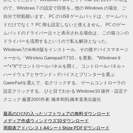
ので、Windows 7 の設定で回答を… 他の Windows の場合、ご
自分で対処願います。 PC の USB ゲームパッドは、ゲームパッ
ドだけでなく？ PC 側も設定しないと使えません。 PC のゲー
ムパッドのドライバー云々と表示される場合は、 この箱コンの
ドライバーを流用するというので私も解決となった。
Windows7の64bit版をインストール、その後デバイスマネージ
ャーから「Wireless Gamepad F710」を更新。 "Windowsキ
ー"+"X"でコントロールパネルを開く。 コントロールパネル＞
ハードウェアとサウンド＞デバイスとプリンターを選ぶ
GamePadを選んで、右クリックする。 ゲームコントローラの
設定クリックする。 ひと目でわかる Windows10 操作・設定テ
クニック 厳選200!作者: 橋本和則,橋本直美出版社
最高のひびの入ったソフトウェアの無料ダウンロード
メディア作成ウィンドウズ10ダウンロード
周期表アドバンストA4シートShize PDFダウンロード