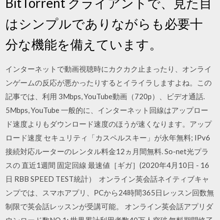
BitTorrent クライアントで、見た目
はシンプルでありながらも必要十
分な機能を備えています。
インターネットで動画視聴時にカクカク止まったり、オンライ
ンゲームの反応が悪かったりするとイライラしますよね。この
記事では、利用 3Mbps, YouTube動画（720p）、ビデオ通話.
5Mbps, YouTube 一般的に、インターネット回線はアップロー
ド速度よりもダウンロード速度のほうが速くなります。アップ
ロード速度 セキュリティ「カスペルスキー」が永年無料; IPv6
接続対応ルーターのレンタル料金12ヵ月間無料. So-net光プラ
スの 直近1週間 固定回線 最速値［ギガ］(2020年4月10日 - 16
日 RBB SPEED TEST統計） オンライン英会話ネイティブキャ
ンプでは、スマホアプリ、PCから24時間365日レッスン回数無
制限で英会話レッスンが受講可能。 オンライン英会話アプリダ
ウンロード数NO.1; 世界累計利用者数40万人突破 無料期間終了