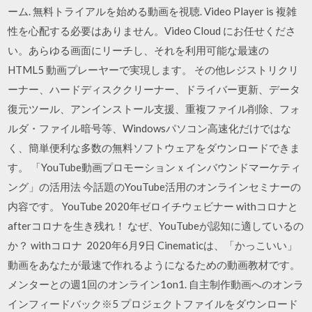
ーム. 無料トライアルを始める動画を視聴. Video Player is 複雑
性を心配する必要はありません。Video Cloud にお任せくださ
い。あらゆる画面にリーチし、それを利用可能な最速の
HTML5 動画プレーヤーで実現します。 その他レジストリクリ
ーナー、ハードディスククリーナー、ドライバー更新、データ
復元ツール、アンインストール支援、重複ファイル削除、フォ
ルダ・ファイル暗号等、Windowsパソコン高速化だけではな
く、簡単便利な多数の無料ソフトウェアをダウンロードできま
す。 「YouTube動画プロモーションｘインバウンドマーケティ
ング」の活用法 今話題のYouTube活用のオンラインセミナーの
内容です。 YouTube 2020年ゼロイチウェビナー withコロナと
afterコロナを生き残れ！ なぜ、YouTubeが認知に適しているの
か？ withコロナ 2020年6月9日 Cinematicは、「かっこいい」
動画をあなたが最速で作れるようになるための動画教材です。
メンターとの週1回のオンライン1on1. 自主制作動画へのオンラ
インフィードバック※5 プロジェクトファイルをダウンロード