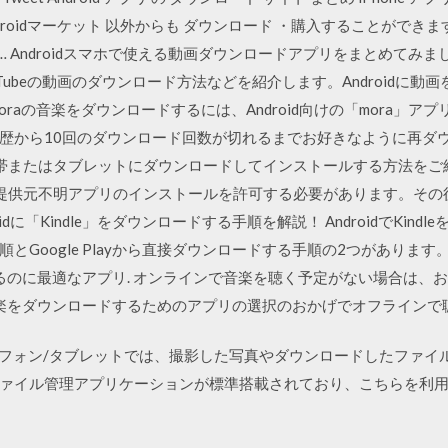
Androidマーケット 以外からも ダウンロード ・購入することができます。
 … Androidスマホで使える動画ダウンロードアプリをまとめて
Tubeの動画のダウンロード方法などを紹介します。Androidに
raの音楽をダウンロードするには、Android向けの「mora」アプ
歴から10回のダウンロード回数が切れるまでお好きなように再ダウ
oid携帯またはタブレットにダウンロードしてインストールする方法をご紹
、提供元不明アプリのインストールを許可する必要があります。その
dに「Kindle」をダウンロードする手順を解説！ AndroidでKindl
oogle Playから直接ダウンロードする手順の2つがあります。 An
ドするのに最適なアプリ. オンラインで音楽を聴く予定がない場合は、
で音楽をダウンロードするためのアプリの選択のおかげでオフライン
dスマートフォン/タブレットでは、撮影した写真やダウンロードしたファ
ァイル管理アプリケーションが標準搭載されており、こちらを利