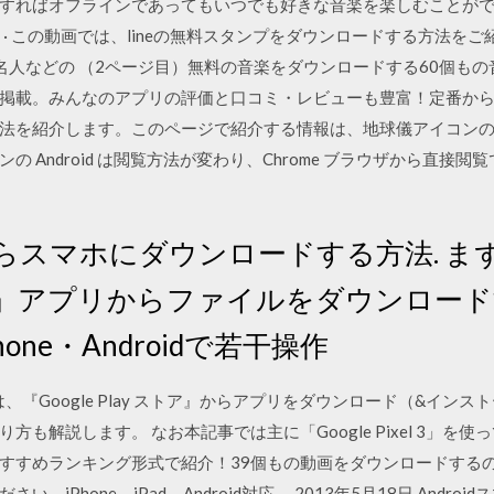
すればオフラインであってもいつでも好きな音楽を楽しむことがで
2020 · この動画では、lineの無料スタンプをダウンロードする方法を
名人などの （2ページ目）無料の音楽をダウンロードする60個もの音楽
載。みんなのアプリの評価と口コミ・レビューも豊富！定番から最新ア
法を紹介します。このページで紹介する情報は、地球儀アイコン
 Android は閲覧方法が変わり、Chrome ブラウザから直接
ブからスマホにダウンロードする方法. 
イブ」アプリからファイルをダウンロー
one・Androidで若干操作
では、『Google Play ストア』からアプリをダウンロード（&イ
解説します。 なお本記事では主に「Google Pixel 3」を使って
すすめランキング形式で紹介！39個もの動画をダウンロードするの
iPhone、iPad、Android対応。 2013年5月18日 Andr