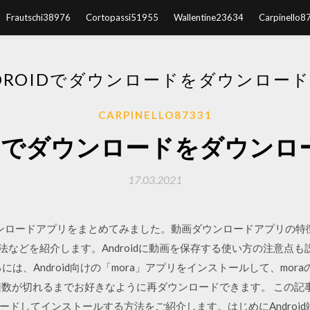
Frautschi38976
Cortopassi51955
Wallentine23634
Carpinello8
DROIDでダウンロードをダウンロー
CARPINELLO87331
oidでダウンロードをダウン
17.03.2021
画ダウンロードアプリをまとめてみました。動画ダウンロードアプリの
ド方法などを紹介します。Androidに動画を保存する使い方の注意点
には、Android向けの「mora」アプリをインストールして、mo
が切れるまでお好きなように再ダウンロードできます。 この記事では、
ドしてインストールする方法をご紹介します。はじめにAndroid