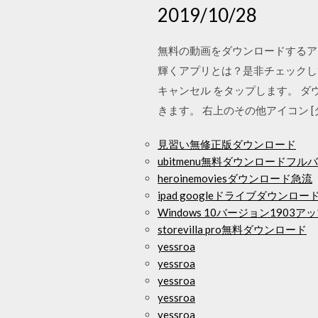
2019/10/28
無料の動画をダウンロードするア
輝くアプリとは？是非チェックしてみ
キャンセル をタップします。 ダウン
きます。 右上のその他アイコン [
見習い無修正版ダウンロード
ubitmenu無料ダウンロードフル
heroinemoviesダウンロード急流
ipad googleドライブダウンロ
Windows 10バージョン190
storevilla pro無料ダウンロード
yessroa
yessroa
yessroa
yessroa
yessroa