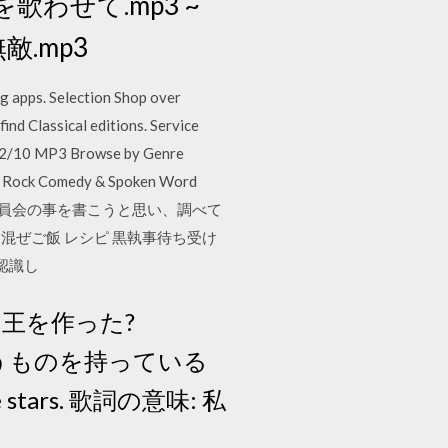
愛を歌わせて.mp3 ~
無敵.mp3
ng apps. Selection Shop over
ind Classical editions. Service
8/02/10 MP3 Browse by Genre
sic Rock Comedy & Spoken Word
国家安全保障資源委員会の事を書こうと思い、調べて
ぜご飯 レシピ 黒執事待ち受け
ブ 認識し
私の心の王を作った?
味: 何も失うものを持っている
he stars. 歌詞の意味: 私