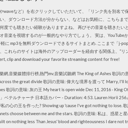
3やwaveなど）を右クリックしていただいて、「リンク先を別名で
、ダウンロード方法が分からない、などはお気軽に、こちらまでお問
度でも聴きたい経験がありますよね。 再びその音楽を聴きたいとき
音楽を視聴するのが一般的なやり方でしょう。 実は、YouTube
で手軽に mp3を無料ダウンロードできるサイトまとめ. ここまで「j-
、これらのサイトは海外のアップローダーを経由する関係上、”リ
p and download your favorite streaming content for free!
,音樂媒體排行榜,熱門mv,音樂試聽網 The King of Ashes 歌詞の意味: 灰
oss the great divide 歌詞の意味: 偉大な境界を渡って Marry, I'l
詞の意味: 灰の王 My heart is open wide Dec 11, 2016 · King Of My
チャーチ 日本語カバー - Duration: 4:53. Lauren Horii 256,668 
誰が私の心の王を作った? Showing up 'cause I've got nothing to
nets choose between me and the stars. 歌詞の意味: 私は、
 on nothing less Than Jesus' blood and righteousness I dare not tr