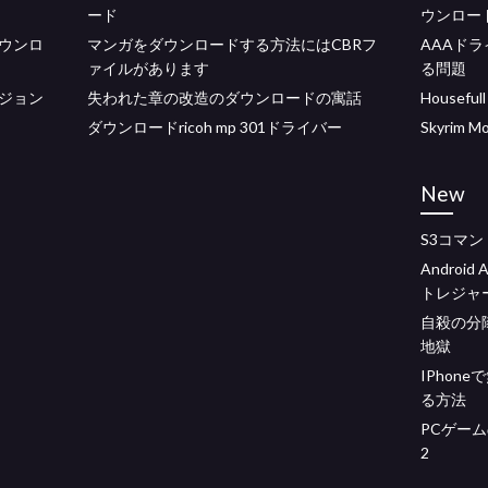
ード
ウンロー
ウンロ
マンガをダウンロードする方法にはCBRフ
AAAド
ァイルがあります
る問題
ジョン
失われた章の改造のダウンロードの寓話
House
ダウンロードricoh mp 301ドライバー
Skyrim 
New
S3コマ
Andro
トレジャ
自殺の分
地獄
IPhon
る方法
PCゲームの
2