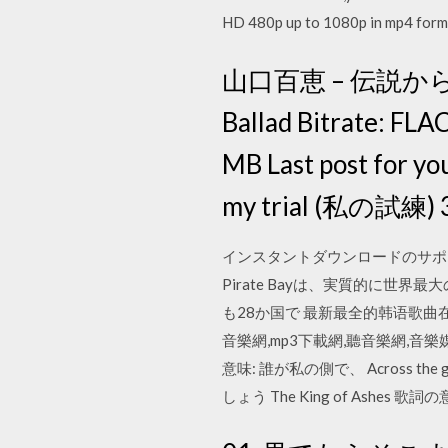
HD 480p up to 1080p in mp4 form
山口百恵 – 伝説から神話へ 
Ballad Bitrate: FL
MB Last post for yo
my trial (私の試
インスタントダウンロードのサポート：有り。
Pirate Bayは、実質的に
も28か国で 最新最全的韩语歌曲在线试听下载,就
音樂網,mp3下載網,聽音樂網,音樂媒體排行榜
意味: 誰が私の側で、 Across the 
しょう The King of Ashes 歌詞の意味