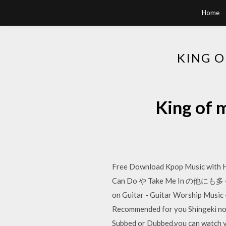
Home
KING 
King o
Free Download Kpop Music with 
Can Do や Take Me In の
on Guitar - Guitar Worship Music 
Recommended for you Shingeki no 
Subbed or Dubbed,you can watch vi