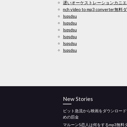
遅いオーケストレーションカニエ
nch video to mp3 converte
lsqsdsu
lsqsdsu
lsqsdsu
lsqsdsu
lsqsdsu
lsqsdsu
New Stories
ビット急流から映画をダウンロード
めの罰金
マルーン5恋人は何をするmp3無料