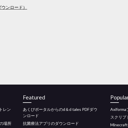
ータダウンロード）
Featured
Popula
yトレン
あくびポータルからのd＆d tales PDFダウ
Axifo
ンロード
スクリプト
の場所
抗菌療法アプリのダウンロード
Minecra