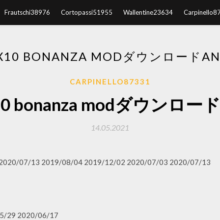
Frautschi38976
Cortopassi51955
Wallentine23634
Carpinello8
 X10 BONANZA MODダウンロードAN
CARPINELLO87331
x10 bonanza modダウンロードa
14.05.2021
 2020/07/13 2019/08/04 2019/12/02 2020/07/03 2020/07/13
5/29 2020/06/17