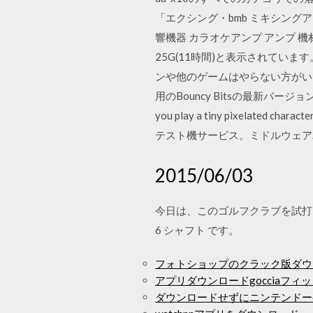
「エクシング・bmb ミキシングアンプ
響機器 カラオケアンプ アンプ 機材
25G(11時間)と表示されてい
ンや他のゲームはやらない方がいいでしょうか？ PA
用のBouncy Bitsの最新バージョンをダウンロード
you play a tiny pixelat
テスト機サービス。ミドルウェアパッケ
2015/06/03
今日は、このゴルフクラブを試打しました
6 シャフト です。
フォトショップのクラック版ダウ
アプリダウンロードgocciaフィ
ダウンロードせずにニンテンドー