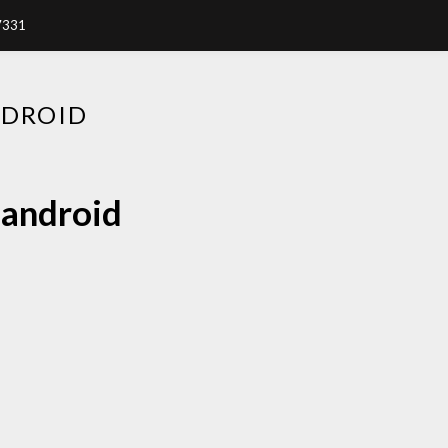
7331
DROID
ndroid