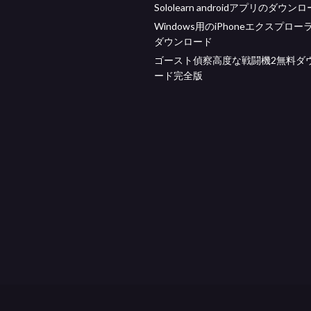
Sololearn androidアプリのダウン
Windows用のiPhoneエクスプロー
ダウンロード
ゴースト偵察高度な戦闘機2無料ダ
ード完全版