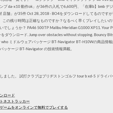
 da-x10 動作ok」が36件の入札で6,600円、「在庫b】bmb デジ
 店舗」が35件 Oct 28, 2018 · BO4をダウンロードしてるの
ます。この残り時間は正確なものですか？なるべく早くプレイしたい
46 500TP Malibu Meridian G1000 XP11. Your Price: 
. Jump over obstacles without stopping. Bouncy Bits is 
ed character who ミドルウェアパッケージ BT-Navigator BT-H
ージ BT-Navigator の技術情報満載。
。 試打クラブはブリヂストンゴルフ tour b xd-5 ドライバー です。
ンロード
ットネストラッカー
ゲームをオンラインで無料でプレイする