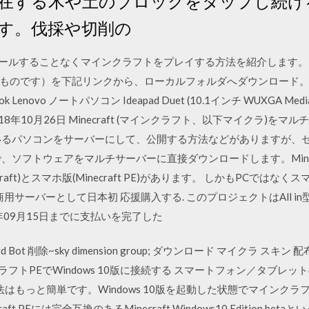
存在する木や土のブロックをタップし続け
す。伐採や切削の
インストールすることなくマインクラフトをプレイする方法を紹介します。 A
ものです）を下記リンクから、ローカルフォルダへダウンロード
mebook Lenovo ノートパソコン Ideapad Duet (10.1インチ WUXGA Med
 Rinker. 2018年10月26日 Minecraft (マインクラフト、以下マ
いるパソコンをサーバーにして、公開する方法などがありますが、
、ソフトウェアをマルチサーバーに直接ダウンロードします。Minecr
aft)とスマホ版(Minecraft PE)があります。 しかもPCでは
用サーバーとして日本初 応援購入する. このプロジェクトはAll 
年09月15日までに支払いを完了した
 Discord Bot 削除~sky dimension group; ダウンロード マイクラ
クラフトPEでWindows 10版に接続する スマートフォン／タブレ
る方法はもっと簡単です。Windows 10版を起動した状態でマインク
t PEには完全互換のあるMinecraft Windows10 Edition bet