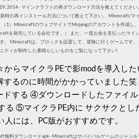
Feb 19, 2014 · マインクラフトの再ダウンロード方法を教えてください
0版のPC更新時の再インストール方法について教えて下さい。 Minecraf
1）MinecraftのウェブサイトでMojangのアカウントを作成し、 （
necraftを発売している会社です。） また、一度お金を支払ったマ
。 Minecraftは、ブロックを設置して、冒険に行くゲームで
ニティが制作した素晴らしいものをご覧になって下さい!
日 前々からマイクラPEで影modを導入
するのに時間がかかっていました笑 最
ロードする ④ダウンロードしたファイ
する ⑤マイクラPE内に サクサクと
い人には、PC版がおすすめです。
5 Minecraft無料ダウンロードapk- Minecraftはサバイバルゲー