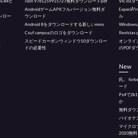
イル64ビ
Isbn 9781259915727無料ダウンロードpdf
Vlc i
AndroidゲームAPKフルバージョン無料ダ
Experi
ウンロー
ウンロード
ル
Android 8をダウンロードする新しいmms
Windo
Csuf campusのロゴをダウンロード
Revist
スピードカーボンウィンドウ10ダウンロー
オンライ
ド
ドの必要性
のPDFダ
New
氏。 forb
ード
Ps4で2
か
無料ダウン
バイオテ
マイクロ
2020無