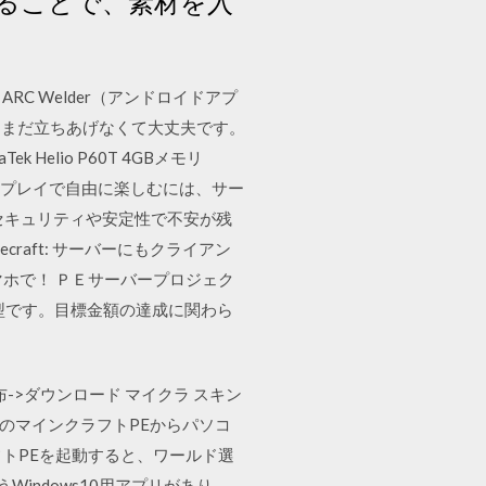
ることで、素材を入
RC Welder（アンドロイドアプ
。まだ立ちあげなくて大丈夫です。
iaTek Helio P60T 4GBメモリ
イクラ)をマルチプレイで自由に楽しむには、サー
セキュリティや安定性で不安が残
aft: サーバーにもクライアン
なくスマホで！ ＰＥサーバープロジェク
in型です。目標金額の達成に関わら
 スキン 配布->ダウンロード マイクラ スキン
ットのマインクラフトPEからパソコ
ラフトPEを起動すると、ワールド選
aというWindows10用アプリがあり、