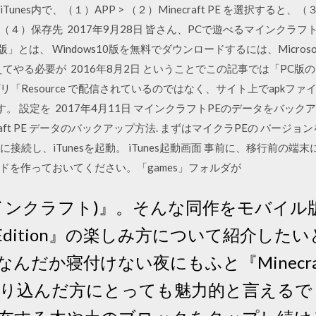
。 iTunes内で、（１）APP > （２）Minecraft PE を選択する
４）保存先 2017年9月28日 皆さん、PCで遊べるマインクラ
a版」とは、 Windows10版を無料でダウンロードするには、Micros
てやる必要が 2016年8月2日 ということでこの記事では「PC版
プリ「Resource で配信されているのではなく、サイト上でapk
。 設定を 2017年4月11日 マインクラフトPEのデータをバックア
Minecraft PE データのバックアップ方法. まずはマイクラPEの バ
はPC）に接続し、iTunesを起動。 iTunes起動画面 事前に、移行前
ドを作っておいてください。「games」フォルダが
 (マインクラフト)』。そんな同作をモバイ
ocket Edition』の楽しみ方について紹介
んだか寝付けない夜にもふと『Minecr
やり込んだ方にとっても魅力的と言えるで