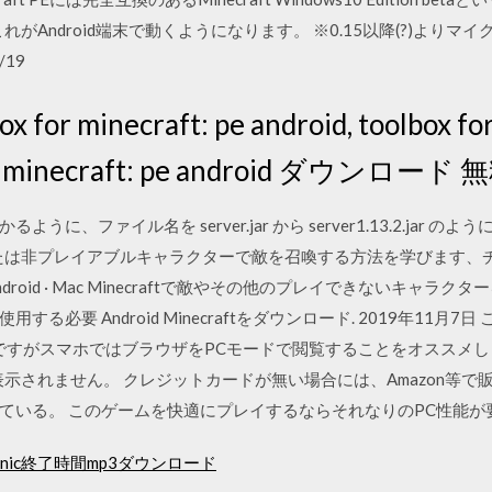
がAndroid端末で動くようになります。 ※0.15以降(?)よりマ
/19
 minecraft: pe android, toolbox for 
 for minecraft: pe android ダウンロード 
に、ファイル名を server.jar から server1.13.2.jar
aft PEまたは非プレイアブルキャラクターで敵を召喚する方法を学びま
 Android · Mac Minecraftで敵やその他のプレイできないキ
る必要 Android Minecraftをダウンロード. 2019年11月
ないですがスマホではブラウザをPCモードで閲覧することをオススメ
示されません。 クレジットカードが無い場合には、Amazon等
ている。 このゲームを快適にプレイするならそれなりのPC性能が
nic終了時間mp3ダウンロード