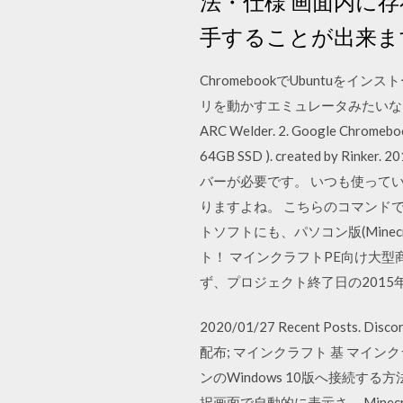
法・仕様 画面内に
手することが出来ま
ChromebookでUbuntuを
リを動かすエミュレータみたいな
ARC Welder. 2. Google Chro
64GB SSD ). created by
バーが必要です。 いつも使って
りますよね。 こちらのコマンドで
トソフトにも、パソコン版(Minecr
ト！ マインクラフトPE向け大型商
ず、プロジェクト終了日の2015
2020/01/27 Recent Posts.
配布; マインクラフト 基 マイン
ンのWindows 10版へ接続す
択画面で自動的に表示さ … Minecraf