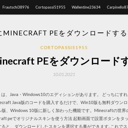
Frautschi38976
Cortopassi51955
Wallentine23634
Carpinello8
にMINECRAFT PEをダウンロードす
CORTOPASSI51955
inecraft PEをダウンロー
10.01.2021
は、Java・Windows10のエディションがあります。 どっちに
ecraft Java版のコードを購入するだけで、Win10版も無料ダウ
ール版、Windows 10版に新しく加わった機能です。Minecraft
craft peでオリジナルスキンを使う方法 起動画面で設置ボタンをタ
すると、ダウンロードしたスキンを選択する事ができます. これでスキ