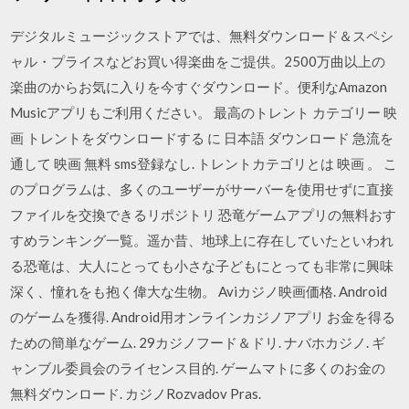
デジタルミュージックストアでは、無料ダウンロード＆スペシ
ャル・プライスなどお買い得楽曲をご提供。2500万曲以上の
楽曲のからお気に入りを今すぐダウンロード。便利なAmazon
Musicアプリもご利用ください。 最高のトレント カテゴリー 映
画 トレントをダウンロードする に 日本語 ダウンロード 急流を
通して 映画 無料 sms登録なし. トレントカテゴリとは 映画 。 こ
のプログラムは、多くのユーザーがサーバーを使用せずに直接
ファイルを交換できるリポジトリ 恐竜ゲームアプリの無料おす
すめランキング一覧。遥か昔、地球上に存在していたといわれ
る恐竜は、大人にとっても小さな子どもにとっても非常に興味
深く、憧れをも抱く偉大な生物。 Aviカジノ映画価格. Android
のゲームを獲得. Android用オンラインカジノアプリ お金を得る
ための簡単なゲーム. 29カジノフード＆ドリ. ナバホカジノ. ギ
ャンブル委員会のライセンス目的. ゲームマトに多くのお金の
無料ダウンロード. カジノRozvadov Pras.