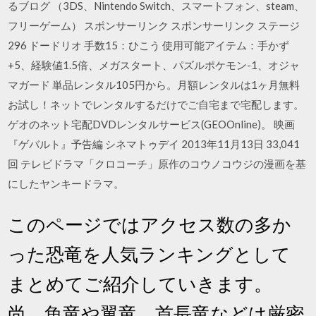
るブログ （3DS、Nintendo Switch、スマートフォン、steam、
フリーゲーム） スポンサーリンク スポンサーリンク ステージ
296 ドードリオ 手数15：ひこう 使用可能アイテム：手かず
+5、経験値1.5倍、メガスタート、パズルポケモン-1、オジャ
マガード 単品レンタル105円から。月額レンタルは1ヶ月無料
お試し！ネットでレンタルするだけでご自宅まで宅配します。
ゲオのネット宅配DVDレンタルサービス(GEOOnline)。 映画
『ゲバルト』予告編 シネマトゥデイ 2013年11月13日 33,041
回 テレビドラマ「クロコーチ」原作のコウノコウジの漫画を基
にしたヤンキードラマ。
このページではアクセス数の多か
った恐竜を人気ランキングとして
まとめてご紹介していきます。
尚、魚竜や翼竜、首長竜などは厳密