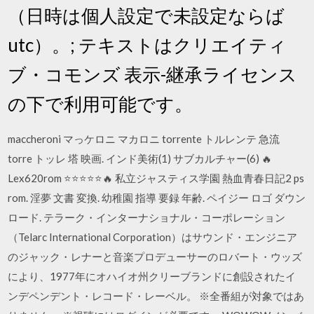
（日時は個人設定で未設定ならば
utc）。; テキストはクリエイティ
ブ・コモンズ 表示-継承ライセンス
の下で利用可能です。
maccheroni マっケロニ マカロニ torrente トルレンテ 急流
torre トッレ 塔 映画. インド美術(1) サブカルチャー(6) 🔥
Lex620rom ⭐⭐⭐⭐⭐🔥 私立ジャスティス学園 熱血青春日記2 ps
rom. 淫夢 文書 変換. 幼稚園 指導 要録 年齢. ペイジー ロゴ ダウン
ロード. テラーク・インターナショナル・コーポレーション
（Telarc International Corporation）はサウンド・エンジニア
のジャック・レナーと音楽プロデューサーのロバート・ウッズ
により、1977年にオハイオ州クリーブランドに創設されたイ
ンデペンデント・レコード・レーベル。 ※全番組が対象ではあ