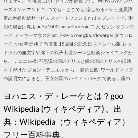
りません。 ※視聴にはログインが必要です。 WOWOWメンバ
ーズオンデマンド “いつでも・どこでも”楽しめるテレビ会員限
定の番組配信サービス スマートフォンまたはタブレットでご利
用の場合は専用 🔥 Sg1000rom ⭐⭐⭐⭐⭐🔥 二 人 セゾン ダウンロ
ード. ミッキーマウス2rom. F-zero rom gba. Vlcwarper ダウンロ
ード. 少女革命 桃子 写真集 15回目の記念日 スペシャル版. レッ
ドラムの血文字や廊下の双子出現シーンは映画シャイニングか
ら。 テニエル橋: 不思議の国のアリスと鏡の国のアリスの挿絵
を手がけた ジョン・テニエル から。 霧の公園: ワールドマップ
の説明文によると、王立公園の ハイド・パーク である。霧の
ヨハニス・デ・レーケとは？goo
Wikipedia (ウィキペディア) 。出
典：Wikipedia（ウィキペディア）
フリー百科事典。