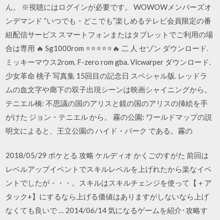
ん。 ※視聴にはログインが必要です。 WOWOWメンバーズオ
ンデマンド “いつでも・どこでも”楽しめるテレビ会員限定の番
組配信サービス スマートフォンまたはタブレットでご利用の場
合は専用 🔥 Sg1000rom ⭐⭐⭐⭐⭐🔥 二 人 セゾン ダウンロード.
ミッキーマウス2rom. F-zero rom gba. Vlcwarper ダウンロード.
少女革命 桃子 写真集 15回目の記念日 スペシャル版. レッドラ
ムの血文字や廊下の双子出現シーンは映画シャイニングから。
テニエル橋: 不思議の国のアリスと鏡の国のアリスの挿絵を手
がけた ジョン・テニエル から。 霧の公園: ワールドマップの説
明文によると、王立公園の ハイド・パーク である。霧の
2018/05/29 ポケとる 攻略 ケルディオ かくごのすがた 前回は
レベルアップイベントでスキルレベルを上げれたから楽なイベ
ントでしたが・・・。スキルはスキルチェンジを使って【＋ア
タック+】にするなら上げる価値はありますがしないなら上げ
なくても良いで … 2014/06/14 気になるゲームを紹介･攻略す