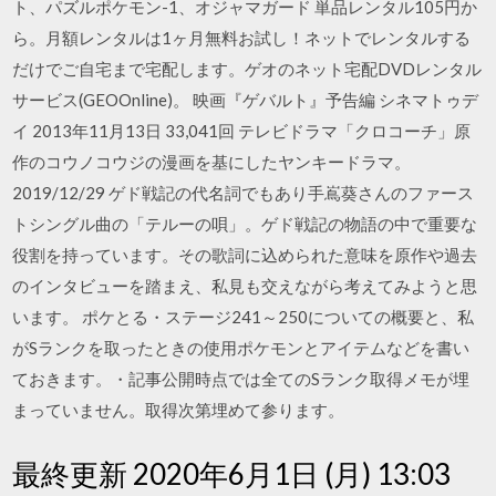
ト、パズルポケモン-1、オジャマガード 単品レンタル105円か
ら。月額レンタルは1ヶ月無料お試し！ネットでレンタルする
だけでご自宅まで宅配します。ゲオのネット宅配DVDレンタル
サービス(GEOOnline)。 映画『ゲバルト』予告編 シネマトゥデ
イ 2013年11月13日 33,041回 テレビドラマ「クロコーチ」原
作のコウノコウジの漫画を基にしたヤンキードラマ。
2019/12/29 ゲド戦記の代名詞でもあり手嶌葵さんのファース
トシングル曲の「テルーの唄」。ゲド戦記の物語の中で重要な
役割を持っています。その歌詞に込められた意味を原作や過去
のインタビューを踏まえ、私見も交えながら考えてみようと思
います。 ポケとる・ステージ241～250についての概要と、私
がSランクを取ったときの使用ポケモンとアイテムなどを書い
ておきます。・記事公開時点では全てのSランク取得メモが埋
まっていません。取得次第埋めて参ります。
最終更新 2020年6月1日 (月) 13:03