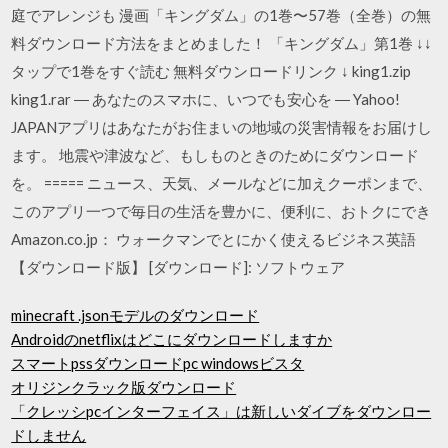
庭でアレンジも 漫画「キングダム」の1巻〜57巻（全巻）の無
料ダウンロード方法をまとめました！ 「キングダム」第1巻 ↓↓
タップで1巻をすぐ読む 無料ダウンロードリンク ↓ king1.zip
king1.rar ‎― あなたのスマホに、いつでも安心を ― Yahoo!
JAPANアプリはあなたがお住まいの地域の災害情報をお届けし
ます。 地震や津波など、もしものときのためにダウンロード
を。 ===== ニュース、天気、メールなどに加えクーポンまで、
このアプリ一つで毎日の生活を豊かに、便利に、おトクにでき
Amazon.co.jp： ウォークマンでとにかく使えるビジネス英語
【ダウンロード版】 [ダウンロード]: ソフトウェア
minecraft .jsonモデルのダウンロード
Androidのnetflixはどこにダウンロードしますか
スマートpssダウンロードpc windowsビスタ
オリジンクラック版ダウンロード
「クレッシpcインターフェイス」は新しいダイブをダウンロー
ドしません