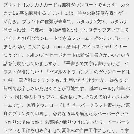
プリントはカタカナカードも無料ダウンロードできます。 カタ
カナ1文字を練習するプリントには、学習の到達度を表すゲー
ジ付き。 プリントの種類が豊富で、カタカナ2文字、カタカナ
濁音～拗音、穴埋め、単語練習と少しずつステップアップして
いくこと 無料ダウンロードできるフレーム・枠のテンプレート
まとめ ゆう こんにちは、minne歴3年目のイラストデザイナー
ゆうです。 お礼のメッセージカードは断然手書きがいいという
話を何度かしていましすが、「手書きで文字は書けるけど、イ
ラストが描けない！ 「パズル＆ドラゴンズ」のダウンロードは
無料! 一部有料コンテンツもご利用いただけますが、 最後まで
無料でお楽しみいただくことが可能です。 基本ルールは簡単パ
ズル! 同じ色のドロップを、縦か横に3つそろえて消すパズルゲ
ームです。 無料ダウンロードしたペーパークラフト素材をご家
庭のプリンタで印刷し、必要な道具を揃えたらペーパークラフ
ト作りの準備はok！ お部屋の飾りつけに使ったり、ペーパーク
ラフトと工作を組み合わせて夏休みの自由工作にしたり、ご家