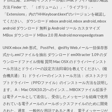
方法 Finder で、「（ボリューム）」-「ライブラリ」-
「Extensions」内の"HHKeyboard.kext"のバージョンを確認し
てください。 ダウンロード mbox android, mbox android, mbox
android ダウンロード 無料 jp Android ツール カスタマイズ
MBox ダウンロード MBox 2.0 用 Android morespeedgoteam
UNIX mbox /mh 形式、PostPet、@nifty Webメール一括保存形
式から.emlファイルを抽出 ダウンロード emlXtracter 1.09 のダ
ウンロードファイル情報 質問 Mac OSX のドライバーインスト
ール方法とドライバーの設定方法(印刷)を教えてください。(複
合機共通） 1）ドライバーのインストール方法： ポストスクリ
プトドライバー（PPDファイル）のインストール方法を説明し
ます。 A：Mac OSX(10.2)へのインス … MBOXファイル拡張子
は電子メールとして送信し、受信したメッセージを組織で使用
されている電子メールのメールボックスファイルのために開発
された。通常、一般的な用語であると考え、電子メッセージが