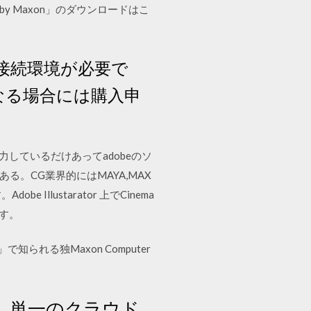
e by Maxon」のダウンロードはこ
接続環境が必要で
異なる場合には購入申
と協力しているだけあってadobeのソ
る。CG業界的にはMAYA,MAX
e Illustarator 上でCinema
す。
で知られる独Maxon Computer
い。単一のクラウド