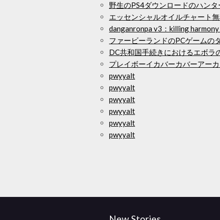
野生のPS4ダウンロードのハンタ
エッセンシャルオイルチャート無
danganronpa v3：killing harmony
ファービーランドのPCゲームの
DC共和国手続きにおけるエボラ
プレイボーイカバーカバーアーカ
pwyyalt
pwyyalt
pwyyalt
pwyyalt
pwyyalt
pwyyalt
New Stories