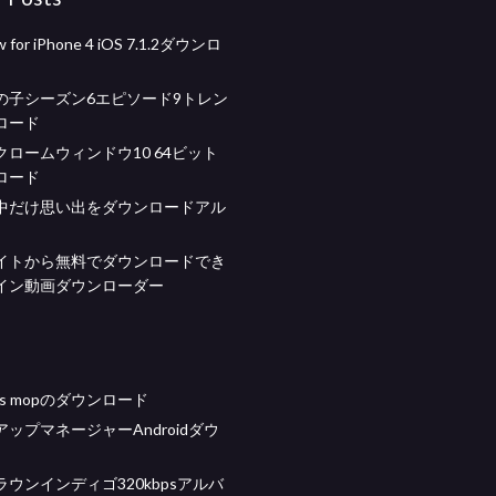
 for iPhone 4 iOS 7.1.2ダウンロ
の子シーズン6エピソード9トレン
ロード
ロームウィンドウ10 64ビット
ロード
中だけ思い出をダウンロードアル
イトから無料でダウンロードでき
イン動画ダウンローダー
mods mopのダウンロード
ップマネージャーAndroidダウ
ウンインディゴ320kbpsアルバ