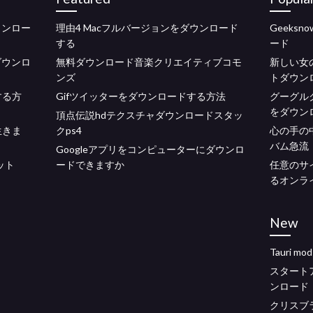
ウンロー
理由4 Macフルバージョンをダウンロード
Geeksnow
する
ード
をダウンロ
無料ダウンロード音楽クリエイティブコモ
新しい女
ンズ
トダウン
する方
Gifツイッターをダウンロードする方法
グーグルク
をダウン
頂点伝説hdテクスチャダウンロードスタッ
生きま
クps4
心の手の
バム急流
Googleアプリをコンピューターにダウンロ
ビット
ードできますか
任意のサ
るオンラ
New
Tauri 
スタートア
ンロード
クリスブラ