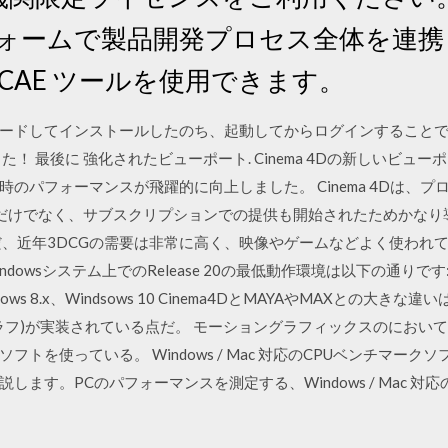
ォームで製品開発プロセス全体を連携し、
、CAE ツールを使用できます。
ードしてインストールしたのち、起動してからログインすること
！ 最後に 強化されたビューポート. Cinema 4Dの新しいビュ
のパフォーマンスが飛躍的に向上しました。 Cinema 4Dは、
だけでなく、サブスクリプションでの提供も開始されたためかなり
、近年3DCGの需要は非常に高く、映像やゲームなどよく使われてい
indowsシステム上でのRelease 20の最低動作環境は以下の通りです: ・ 
s 8.x、Windsows 10 Cinema4DとMAYAやMAXとの大き
ーグラフ)が実装されている点だ。 モーショングラフィックスのにお
を使っている。 Windows / Mac 対応のCPUベンチマークソ
ます。PCのパフォーマンスを測定する、Windows / Mac 対