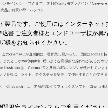
 4Dシーンをインポートできます。 無料のUnity用プラグイン「Cinewar
関連商品がお買い得！パソコン
ド製品です。ご使用にはインターネット
d 購入申込書 ご注文者様とエンドユーザ様が
ザ様をお知らせください。
触ったが、このcinema4Dが直感的に一番作業し易かった。理由はadobe
たどこかmac(Apple)に近いような直感的な操作性があるためであ
 Illustratorは、Cinema 4Dと共通の3Dエンジンが使われています。Adob
テンツを視点、ライト、テクスチャを変更して使用することができま
 「Cinebench」は、老舗の3Dグラフィックスソフト「Cinema 4D」
 の教育機関限定ライセンスをご利用くださ