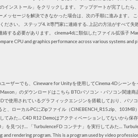
インストール」をクリックします。 アップデートが完了したら、PC
.dllのエラーメッセージを解決できなかった場合は、次の手順に進みます。 こ
さい。 ステップ4. it専門家に連絡する. 上記の方法がすべて失敗し
要があります。 cinema4dに類似したファイル拡張子 Mar 21, 2020 
 compare CPU and graphics performance across various systems and 
以外のユーザーでも、Cineware for Unityを使用してCinema 4D
re by Maxon」のダウンロードはこちら BTOパソコン・パソコン関連
INEMA 4Dで使用されているグラフィックエンジンを搭載しており、パソ
ローカルPCにZipファイル（CINEBENCH_R15.zip、103
ールしてみた… C4D R12 Demoはアクティベーションしてないから
見つけ… 「TurbulenceFD コンテナ」を実行してみた… Turbulencefd_0
 and rendering program. This is a program used by video professiona