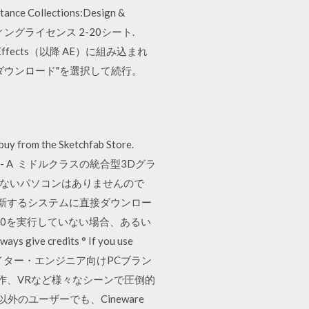
nce Collections:Design &
ーティングライセンス 2-20シート.
Effects（以降 AE）に組み込まれ
ダウンロード"を選択して続行。
 buy from the Sketchfab Store.
 3D models - A ミドルクラスの統合型3Dグラ
トを持たないパソコンはありませんので
 更新するシステムに直接ダウンロー
は10を実行していない場合、あるい
give credits ° If you use
ピューターのクリエイター・エンジニア向けPCブラン
制作、VRなど様々なシーンで圧倒的
外のユーザーでも、Cineware