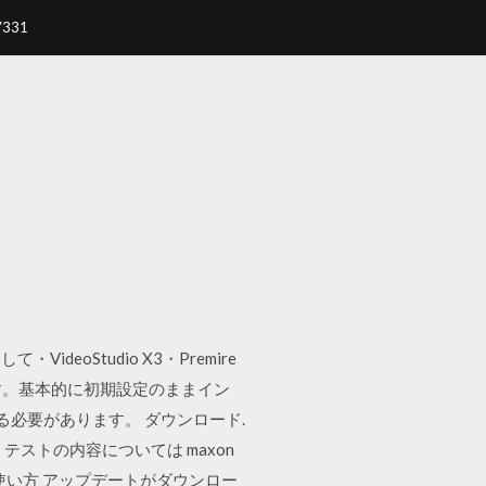
7331
oStudio X3・Premire
ます。基本的に初期設定のままイン
ロードする必要があります。 ダウンロード.
。テストの内容については maxon
。 使い方 アップデートがダウンロー