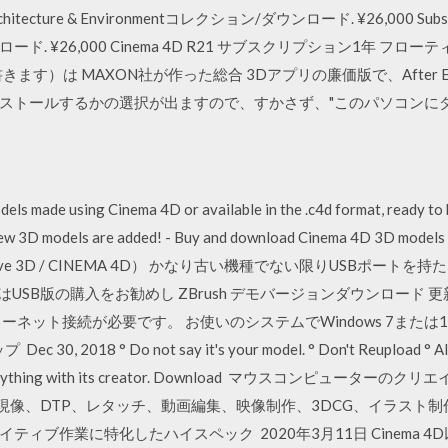
s:Architecture & Environmentコレクション/ダウンロード. ¥26,000 Substa
ンロード. ¥26,000 Cinema 4D R21 サブスクリプション1年 フロ
 Lと書きます）は MAXON社が作った総合 3Dアプリの廉価版で、After 
ストールするかの選択が出ますので、すかさず、"このパソコンに
dels made using Cinema 4D or available in the .c4d format, ready to
en new 3D models are added! - Buy and download Cinema 4D
ve 3D / CINEMA 4D） かなり古い機種でない限りUSBポー
はUSB版の購入をお勧めし ZBrush デモバージョンダウンロード
ーネット接続が必要です。 お使いのシステムでWindows 7また
8 ° Do not say it's your model. ° Don't Reupload ° Always 
nsult everything with its creator. Download マウスコン
W現像、DTP、レタッチ、動画編集、映像制作、3DCG、イラスト
ブ作業に特化したハイスペック 2020年3月11日 Cinema 4D以