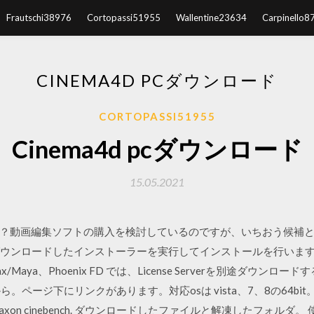
Frautschi38976
Cortopassi51955
Wallentine23634
Carpinello8
CINEMA4D PCダウンロード
CORTOPASSI51955
Cinema4d pcダウンロード
15.05.2021
画編集ソフトの購入を検討しているのですが、いちおう候補として・Vide
ます。 ダウンロードしたインストーラーを実行してインストールを行い
ax/Maya、Phoenix FD では、License Serverを別途ダウン
ら。ページ下にリンクがあります。対応osは vista、7、8の64bit
xon cinebench. ダウンロードしたファイルと解凍したフォルダ