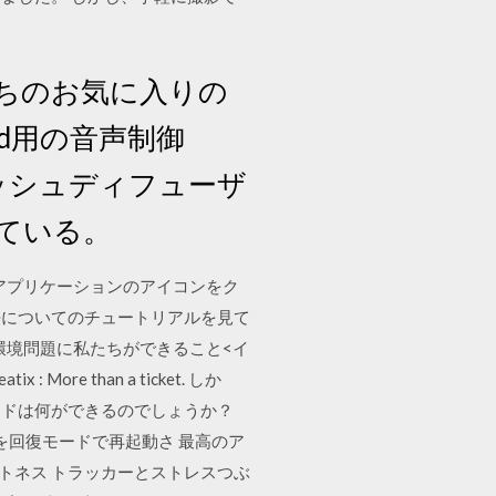
ちのお気に入りの
id用の音声制御
ラッシュディフューザ
ている。
 各アプリケーションのアイコンをク
法についてのチュートリアルを見て
る#環境問題に私たちができること<イ
e than a ticket. しか
ードは何ができるのでしょうか？
idを回復モードで再起動さ 最高のア
ットネス トラッカーとストレスつぶ