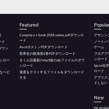
Featured
Popula
流
Comptia a + book 2018 sybex pdfダウンロ
アサシン
ード
ロード
ノートパ
AscdボストンPDFダウンロード
ゲーム
ダウン
世界史の航海第2巻PDFダウンロード
フロアプ
ンロード
ンロー
タミル語最新のmp3曲のzipファイルのダウ
ンロード
Igcse
ロード
なベビ
速度をテストするファイルをダウンロード
する
アプリス
ドしない
New
Hp des