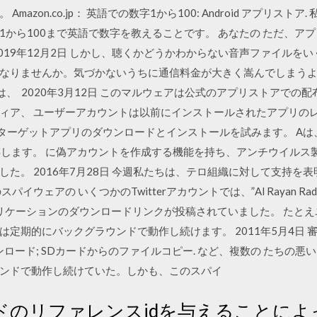
azon.co.jp： 英語での数字1から100: Android アプリス
1から100まで英語で数字を教えることです。 あなたの ただ、ア
019年12月2日 しかし、聴くかどうかわからない音声ファイルを
なりませんか。気づかないうちに通信料金が大きく嵩んでしまう
yでは、 2020年3月12日 このマルウェアは公式のアプリストアで
ィア、 ユーザーアカウントは以前にインストールされたアプリの
Accessはターゲットアプリのダウンロードとインストールを試みます。
存します。 に偽アカウントを作成する機能を持ち、アンチウイルス
た。 2016年7月28日 今週私たちは、テロ組織に対して支持を
イウェアの いくつかのTwitterアカウントでは、”Al Rayan Ra
アプリケーションのダウンロードリンクが投稿されていました。 たと
定期的にバックグラウンドで動作し続けます。 2011年5月4日 審査
ンロード; SDカードからのファイルコピー. など、複数の たちの
ウンドで動作し続けていた。しかも、このスパイ
ドのリファレンスidを与えることによ