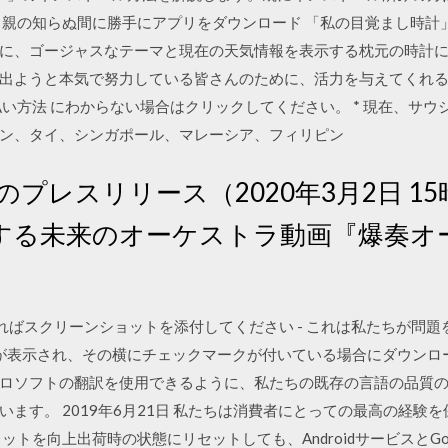
親の知らぬ間に勝手にアプリをダウンロード 「私の目覚まし時計」が
に、ゴージャスなテーマと現在の天気情報を表示する枕元の時計
出ようと本気で努力している皆さんのために、活力を与えてくれる
い方法 にわからない場合はクリックしてください。 * 現在、サ
ン、タイ、シンガポール、マレーシア、フィリピン
のプレスリリース（2020年3月2日 1
する未来のオーケストラ動画『爆奏オ
あればスクリーンショットを添付してください - これは私たちが問
語が表示され、その横にチェックマークが付いている場合にダウンロ
ロソフトの翻訳を使用できるように、私たちの既存の言語の品質
ます。 2019年6月21日 私たちは消費者にとっての最高の経験
ットを向上出荷時の状態にリセットしても、AndroidサービスとGo