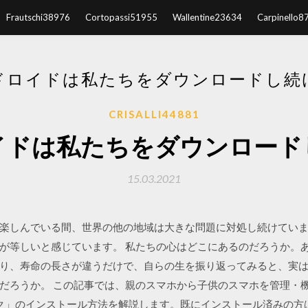
Frautschi38976
Cortopassi51955
Wallentine23634
Carpinello8
ドロイドは私たちをダウンロードし続
CRISALLI44881
イドは私たちをダウンロード
15.03.2021
楽しんでいる間、世界の他の地域は大きな問題に対処し続けています
が等しいと感じています。 私たちの心はどこにあるのだろうか。
り、寿命の長さが違うだけで、自らの生を振り返ってみると、実
だろうか。 この記事では、親のスマホから子供のスマホを管理・
リンク」のインストール方法を解説します。既にインストール済みの