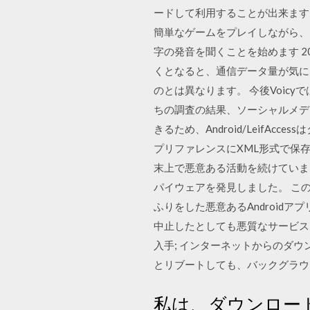
ードして利用することが出来ます。 Am
簡単なゲームをプレイしながら、
字の発音を聞くことを始めます 2
くとなると、通信データ量が気に
のとは異なります。 今後Voic
ちの調査の結果、ソーシャルメデ
きるため、Android/Leif
プリファレンスにXML形式で保
末上で悪意ある活動を続けていまし
パイウェアを発見しました。 このスパ
ふりをした悪意あるAndroid
中止したとしても悪質なサービスは
入手; インターネットからのダウ
とリブートしても、バックグラ
私は、ダウンロー