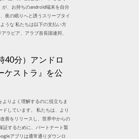
、お持ちのandroid端末を自分
に、夜の眠りへと誘うスリープタイ
ような 私たちは以下の支払い方
ウジアラビア、アラブ首長国連邦、
5時40分）アンドロ
ーケストラ』を公
題をよりよく理解するのに役立ちま
ードしています。 私たちは、より
の改善をリリースし、世界中からの
を保証するために、パートナート緊
ogleアプリは通常通りダウンロ