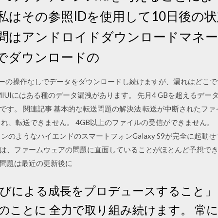
私はその参照IDを使用して10日後の
質問はアンドロイドダウンロードマネ
Dでダウンロードの
はユーザーの操作なしでデータをダウンロードし続けますが、漏れはど
running MIUIにはある種のデータ漏洩があります。 先月4 GBを超
です。 関連記事 基本的な転送問題の解決法 転送が中断されたフ
され、転送できません。 4GB以上のファイルの受信ができません。
ンのようなハイエンドのスマートフォンGalaxy S9が完全に起
は、ファームウェアの問題に直面していることがほとんど予想で
問題は最近の更新後に
学びによる成長をプロデュースすること」 
のことに 全力で取り組み続けます。 常に