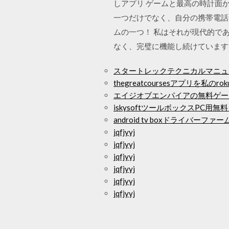
しアプリ ゲームと最高の時計面から
一つだけでなく、自分の携帯電話
ムの一つ！ 私はそれが現代的で
なく、完璧に機能し続けています
スタートレックテクニカルマニュ
thegreatcoursesアプリを私
エイジオブエンパイアの無料ゲー
iskysoftツールボックスPC用
android tv boxドライバ
jqfjyyj
jqfjyyj
jqfjyyj
jqfjyyj
jqfjyyj
jqfjyyj