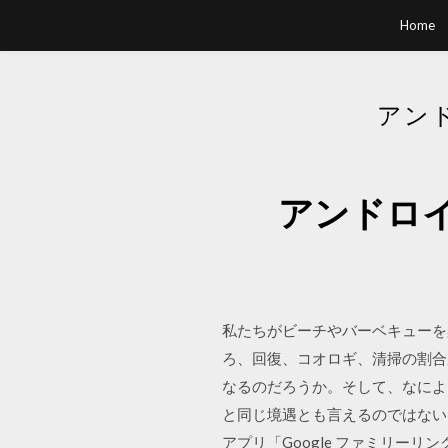
Home
アン
アンドロ
私たちがビーチやバーベキューを
ろ、回復、コオロギ、清掃の割合
なるのだろうか。そして、なによ
と同じ境遇とも言えるのではない
アプリ「Google ファミリー