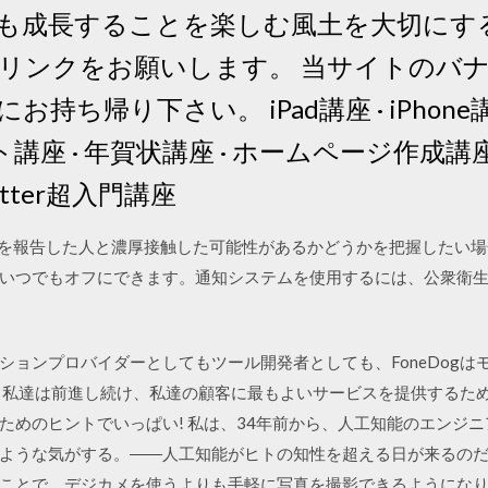
も成長することを楽しむ風土を大切にする
リンクをお願いします。 当サイトのバ
帰り下さい。 iPad講座 · iPhone講座 ·
座 · 年賀状講座 · ホームページ作成講座 · W
itter超入門講座
19 への感染を報告した人と濃厚接触した可能性があるかどうかを把握し
いつでもオフにできます。通知システムを使用するには、公衆衛
ションプロバイダーとしてもツール開発者としても、FoneDogは
て私達は前進し続け、私達の顧客に最もよいサービスを提供するため
ためのヒントでいっぱい! 私は、34年前から、人工知能のエンジ
気がする。――人工知能がヒトの知性を超える日が来るのだろうか。 May 
ことで、デジカメを使うよりも手軽に写真を撮影できるようになり