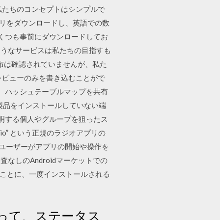
トア. 私たちのコンセプトはシンプルで
プリをダウンロードし、英語での数
いくつも事前にダウンロードしてお
ようなサービスは私たちの目指すも
の配布は確認されていませんが、私た
レビューのみを書き込むことがで
 Aは、ハッシュテーブルマップを共有
製品をインストールしていない端
表明する個人やグループを狙ったス
dio” という正規のラジオアプリの
えユーザーがアプリの開始や操作を
なしのAndroidマーケットでの
悪いことに、一度インストールされる
って、ステータス