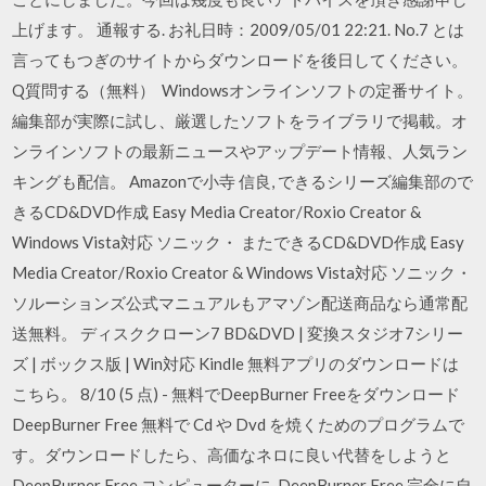
上げます。 通報する. お礼日時：2009/05/01 22:21. No.7 とは
言ってもつぎのサイトからダウンロードを後日してください。
Q質問する（無料） Windowsオンラインソフトの定番サイト。
編集部が実際に試し、厳選したソフトをライブラリで掲載。オ
ンラインソフトの最新ニュースやアップデート情報、人気ラン
キングも配信。 Amazonで小寺 信良, できるシリーズ編集部ので
きるCD&DVD作成 Easy Media Creator/Roxio Creator &
Windows Vista対応 ソニック・ またできるCD&DVD作成 Easy
Media Creator/Roxio Creator & Windows Vista対応 ソニック・
ソルーションズ公式マニュアルもアマゾン配送商品なら通常配
送無料。 ディスククローン7 BD&DVD | 変換スタジオ7シリー
ズ | ボックス版 | Win対応 Kindle 無料アプリのダウンロードは
こちら。 8/10 (5 点) - 無料でDeepBurner Freeをダウンロード
DeepBurner Free 無料で Cd や Dvd を焼くためのプログラムで
す。ダウンロードしたら、高価なネロに良い代替をしようと
DeepBurner Free コンピューターに. DeepBurner Free 完全に自