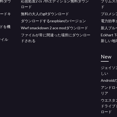
無料ダウ
応急処置2 cs 7thエディション無料ダウン
プリムス
ロード
ド
ロードキ
無料の大人のgifダウンロード
プロメシ
ダウンロードするraspbianのバージョン
電力効率
ドを機
Wwf smackdown 2 ace modダウンロード
新人ブル
ファイルが常に間違った場所にダウンロー
Eckhar
ウイル
ドされる
新しい地
New
ジェイソ
しい
Andro
アンドロ
リア
ウエスタ
ドライブ
ロード