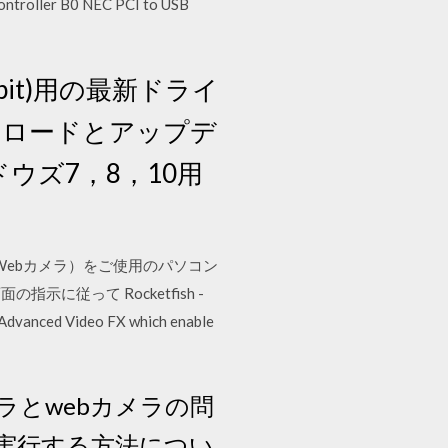
ontroller B0 NEC PCI to USB
-64 bit)用の最新ドライ
ンロードとアップデ
ウィンドウズ7，8，10用
器（Webカメラ）をご使用のパソコン
従って Rocketfish -
 Advanced Video FX which enable
カメラとwebカメラの問
を実行する方法につい