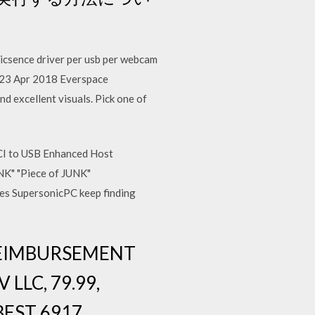
icsence driver per usb per webcam
d 23 Apr 2018 Everspace
d excellent visuals. Pick one of
PCI to USB Enhanced Host
UNK" "Piece of JUNK"
es SupersonicPC keep finding
E REIMBURSEMENT
 LLC, 79.99,
BEST 6917,