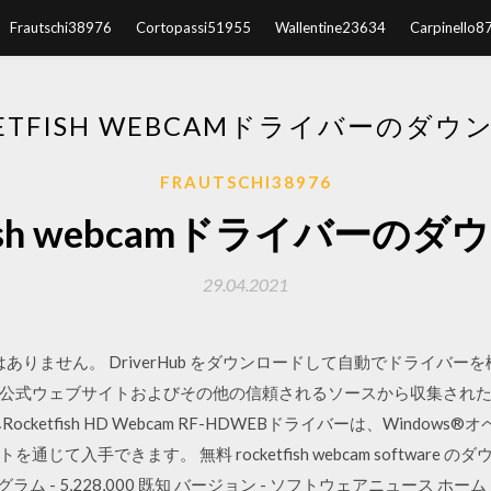
Frautschi38976
Cortopassi51955
Wallentine23634
Carpinello8
KETFISH WEBCAMドライバーのダウ
FRAUTSCHI38976
tfish webcamドライバーの
29.04.2021
Webcam はありません。 DriverHub をダウンロードして自動でドライバーを
ーの公式ウェブサイトおよびその他の信頼されるソースから収集され
ketfish HD Webcam RF-HDWEBドライバーは、Windo
通じて入手できます。 無料 rocketfish webcam software
0 認識 プログラム - 5,228,000 既知 バージョン - ソフトウェアニュ