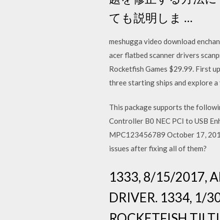
ても説明しま …
meshugga video download enchanti
acer flatbed scanner drivers scan
Rocketfish Games $29.99. First up
three starting ships and explore a
This package supports the follow
Controller B0 NEC PCI to USB Enha
MPC123456789 October 17, 2013 /
issues after fixing all of them?
1333, 8/15/2017,
DRIVER. 1334, 1/30
ROCKETFISH TILTI