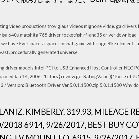
ng video productions troy glaus videos mignone vidoe. ga drivers l
prisa 640u matshita 765 driver rocketfish rf-ahd35 driver downloa
 we have Everspace, a space combat game with roguelike elements an
 vast, procedurally generated universe.
ing driver models:Intel PCI to USB Enhanced Host Controller NEC 
nced Jan 14, 2006 · 1 stars { review.getRatingValue }} "Piece of J
 Version: Bluetooth Driver Ver.5.0.1.1500.zip 5.0.1.1500 Why do
 ALANIZ, KIMBERLY, 319.93, MILEAG
/2018 6914, 9/26/2017, BEST BUY GOV
NG TV MOUNT FO. 6915, 9/26/2017, 