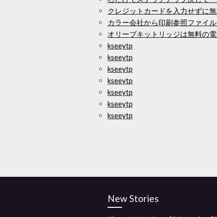
クレジットカードを入力せずに無
カラー会社から印刷参照ファイル
オリーブキットリッジは無料の電
kseeytp
kseeytp
kseeytp
kseeytp
kseeytp
kseeytp
kseeytp
New Stories