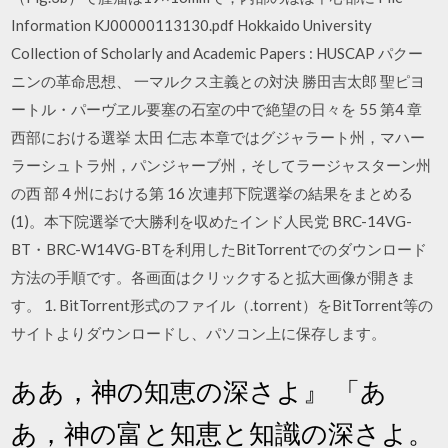
Information KJ00000113130.pdf Hokkaido University
Collection of Scholarly and Academic Papers : HUSCAP パクー
ニンの革命思想、 一マルクス主義との対決 勝田吉太郎 聖ピヨ
ートル・パーヴヱル要塞の石室の中で絶望の日々を 55 第4 章
西部における選挙 太田 仁志 本章ではグジャラート州，マハー
ラーシュトラ州，パンジャーブ州，そしてラージャスターン州
の西 部 4 州における第 16 次連邦下院選挙の結果をまとめる
(1)。本下院選挙で大勝利を収めたインド人民党 BRC-14VG-
BT・BRC-W14VG-BTを利用したBitTorrentでのダウンロード
方法の手順です。各画面はクリックすると拡大画像が開きま
す。 1. BitTorrent形式のファイル（.torrent）をBitTorrent等の
サイトよりダウンロードし、パソコン上に保存します。
ああ，神の知恵の深さよ』 「あ
あ，神の富と知恵と知識の深さよ。