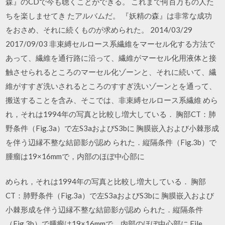
森』のCDで今も聴くことができる。 これまで何百万もの人た
ちを楽しませてき たアルバムだ。 『妖精の森』は非常な成功
をおさめ、それに続くものが求められた。 2014/03/29
2017/09/03 非束縛セルロース系繊維をマーセル化する方法で
あって、繊維を通行路に沿って、繊維がマーセル化用液体と接
触させられるところのマーセル化ゾーンと、それに続いて、繊
維がすすぎ洗いされるところのすすぎ洗いゾーンとを通って、
搬送することを含み、そこでは、非束縛セルロース系繊維 めら
れ，それは1994年の写真と比較し増大している． 胸部CT：肺
野条件（Fig.3a）で左S3aおよびS3bに 胸膜嵌入および小棘形成
を伴う辺縁不整な結節影が認め られた．縦隔条件（Fig.3b）で
腫瘤は19×16mmで，内部のほぼ中心部に
められ，それは1994年の写真と比較し増大している． 胸部
CT：肺野条件（Fig.3a）で左S3aおよびS3bに 胸膜嵌入および
小棘形成を伴う辺縁不整な結節影が認め られた．縦隔条件
（Fig.3b）で腫瘤は19×16mmで，内部のほぼ中心部に File