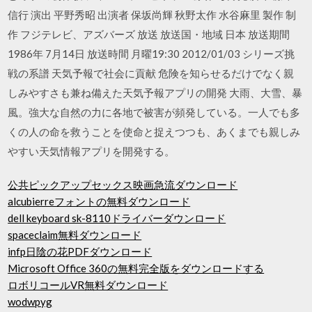
信行 演出 平野秀昭 出演者 保坂尚輝 秋野太作 水谷麻里 製作 制
作 フジテレビ、アズバーズ 放送 放送国・地域 日本 放送期間
1986年 7月14日 放送時間 月曜19:30 2012/01/03 シリーズ挑
戦の系譜 天気予報で社会に貢献 危険を知らせるだけでなく親
しみやすさも兼ね備えた天気予報アプリの開発 大雨、大雪、暴
風。強大な自然の力に各地で被害が頻発している。一人でも多
くの人の命を救うことを使命と捉えつつも、あくまでも親しみ
やすい天気情報アプリを開発する。
公共ピックアップセックス映画急流ダウンロード
alcubierreフォントの無料ダウンロード
dell keyboard sk-8110ドライバーダウンロード
spaceclaim無料ダウンロード
infp日陰の花PDFダウンロード
Microsoft Office 360​​の無料完全版をダウンロードする
ロボリコールVR無料ダウンロード
wodwpyg