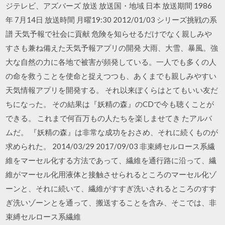
ジテレビ、アズバーズ 放送 放送国・地域 日本 放送期間 1986
年 7月14日 放送時間 月曜19:30 2012/01/03 シリーズ挑戦の系
譜 天気予報で社会に貢献 危険を知らせるだけでなく親しみや
すさも兼ね備えた天気予報アプリの開発 大雨、大雪、暴風。強
大な自然の力に各地で被害が頻発している。一人でも多くの人
の命を救うことを使命と捉えつつも、あくまでも親しみやすい
天気情報アプリを開発する。 それ以来ぼくらはとてもいい友だ
ちになった。 その結果は『妖精の森』のCDで今も聴くことが
できる。 これまで何百万もの人たちを楽しませてき たアルバ
ムだ。 『妖精の森』は非常な成功をおさめ、それに続くものが
求められた。 2014/03/29 2017/09/03 非束縛セルロース系繊
維をマーセル化する方法であって、繊維を通行路に沿って、繊
維がマーセル化用液体と接触させられるところのマーセル化ゾ
ーンと、それに続いて、繊維がすすぎ洗いされるところのすす
ぎ洗いゾーンとを通って、搬送することを含み、そこでは、非
束縛セルロース系繊維