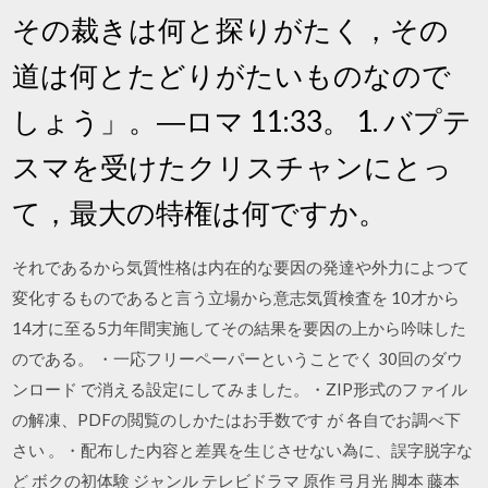
その裁きは何と探りがたく，その
道は何とたどりがたいものなので
しょう」。―ロマ 11:33。 1. バプテ
スマを受けたクリスチャンにとっ
て，最大の特権は何ですか。
それであるから気質性格は内在的な要因の発達や外力によつて
変化するものであると言う立場から意志気質検査を 10才から
14才に至る5力年間実施してその結果を要因の上から吟味した
のである。 ・一応フリーペーパーということでく 30回のダウ
ンロード で消える設定にしてみました。・ZIP形式のファイル
の解凍、PDFの閲覧のしかたはお手数です が 各自でお調べ下
さい 。・配布した内容と差異を生じさせない為に、誤字脱字な
ど ボクの初体験 ジャンル テレビドラマ 原作 弓月光 脚本 藤本