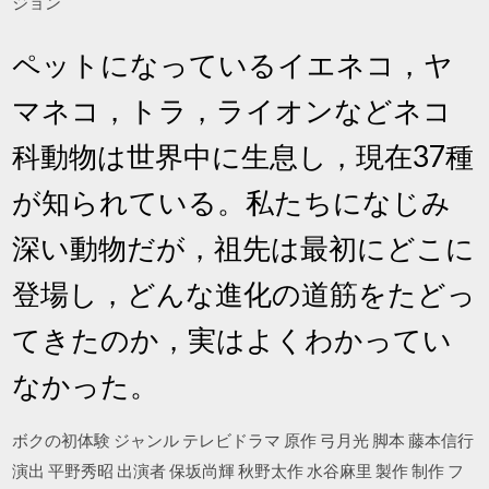
ジョン
ペットになっているイエネコ，ヤ
マネコ，トラ，ライオンなどネコ
科動物は世界中に生息し，現在37種
が知られている。私たちになじみ
深い動物だが，祖先は最初にどこに
登場し，どんな進化の道筋をたどっ
てきたのか，実はよくわかってい
なかった。
ボクの初体験 ジャンル テレビドラマ 原作 弓月光 脚本 藤本信行
演出 平野秀昭 出演者 保坂尚輝 秋野太作 水谷麻里 製作 制作 フ