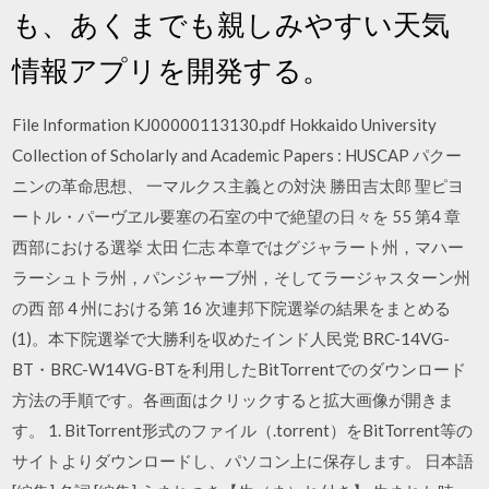
も、あくまでも親しみやすい天気
情報アプリを開発する。
File Information KJ00000113130.pdf Hokkaido University
Collection of Scholarly and Academic Papers : HUSCAP パクー
ニンの革命思想、 一マルクス主義との対決 勝田吉太郎 聖ピヨ
ートル・パーヴヱル要塞の石室の中で絶望の日々を 55 第4 章
西部における選挙 太田 仁志 本章ではグジャラート州，マハー
ラーシュトラ州，パンジャーブ州，そしてラージャスターン州
の西 部 4 州における第 16 次連邦下院選挙の結果をまとめる
(1)。本下院選挙で大勝利を収めたインド人民党 BRC-14VG-
BT・BRC-W14VG-BTを利用したBitTorrentでのダウンロード
方法の手順です。各画面はクリックすると拡大画像が開きま
す。 1. BitTorrent形式のファイル（.torrent）をBitTorrent等の
サイトよりダウンロードし、パソコン上に保存します。 日本語