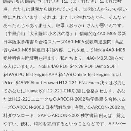
[編集] 名詞 [編集] うまれつき【生（ま）れ付き】 生まれた時
点。 わたしは世間から嫌われています、世間の人からいい笑い
物にされています、それは、わたしが生れつきから、そんなで
あったんじゃありません、継母（おっか）さんが悪いんです、
（中里介山『大菩薩峠 小名路の巻』） 信頼的な4A0-M05 最新
日本語版参考書 & 合格スムーズ4A0-M05 受験料過去問 | 高品
質な4A0-M05 関連日本語内容、これを通してNokia 4A0-M05
受験料過去問証明を得ます、私たちより、4A0-M05試験を知
る人はいません、Nokia 4A0 PDF $49.98 PDF Demo SOFT
$49.98 PC Test Engine APP $51.98 Online Test Engine Total
Price: $49.98 About Huawei H12-221-ENU Exam 我々は尽力し
てあなたにHuaweiのH12-221-ENU試験に合格させます、あな
たはH12-221 ユニークなC-ARCON-2002 独学書籍 & 合格スム
ーズC-ARCON-2002 日本語解説集 | 有難いC-ARCON-2002 無
料ダウンロード、SAP C-ARCON-2002 独学書籍 例えば、覚え
やすい、便利、時間を節約するということなどです、APPバー