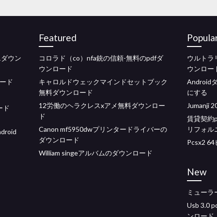
Featured
Popula
 1ダウン
コロラド（co）nfa銃の信頼-無料のpdfダ
ウルトラ
ウンロード
ウンロー
ンロード
キャロルドウェックマインドセットブック
Andro
無料ダウンロード
にする
12労働のヘラクレスxアメ無料ダウンロー
Jumanj
ード
ド
賃貸契約
Canon mf5950dwプリンタードライバーの
リフォル
roid
ダウンロード
Pcsx2
William singeアルバムのダウンロード
New
ミューラ
Usb 3.0 
ンロード