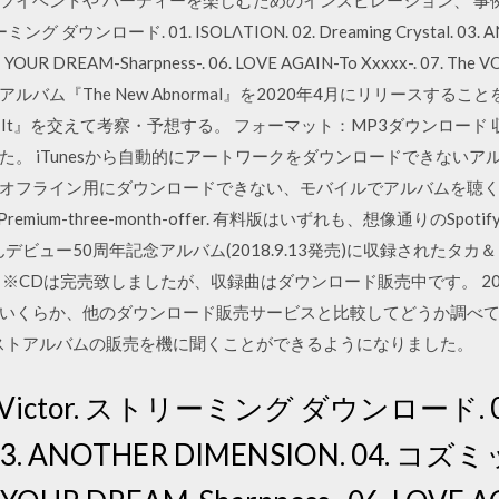
フイベントや パーティーを楽しむためのインスピレーション、 事
 ダウンロード. 01. ISOLΛTION. 02. Dreaming Crystal. 03. 
OUR DREAM-Sharpness-. 06. LOVE AGAIN-To Xxxxx-. 07. The 
作アルバム『The New Abnormal』を2020年4月にリリースするこ
s It』を交えて考察・予想する。 フォーマット：MP3ダウンロード 収
 iTunesから自動的にアートワークをダウンロードできないアルバム
オフライン用にダウンロードできない、モバイルでアルバムを聴
remium-three-month-offer. 有料版はいずれも、想像通りのSp
デビュー50周年記念アルバム(2018.9.13発売)に収録されたタ
CDは完売致しましたが、収録曲はダウンロード販売中です。 2017年
くらか、他のダウンロード販売サービスと比較してどうか調べてみ 
ルも、ベストアルバムの販売を機に聞くことができるようになりました。
tor. ストリーミング ダウンロード. 01. I
al. 03. ANOTHER DIMENSION. 04.