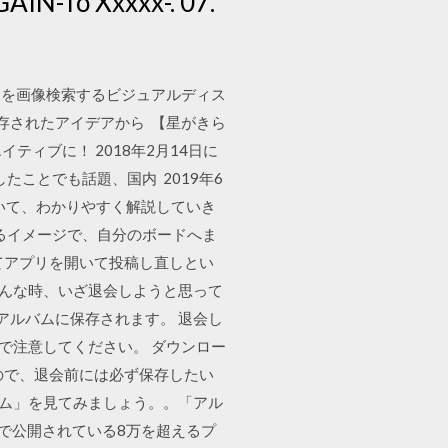
AIN-To Xxxxx-. 07.
はアイデアを画像検索するビジュアルディス
存されたアイデアから 【星がきら
クリエイティブに！ 2018年2月14日に
たことでも話題、国内 2019年6
どについて、わかりやすく解説していき
るイメージで、自分のボードへま
してアプリを開いて投稿し直しとい
 そんな時、いざ退会しようと思って
はアルバムに保存されます。 退会し
ので注意してください。 ダウンロー
ので、退会前には必ず保存したい
「アルバム」を見てみましょう。。「アル
kで公開されている8万を超えるプ