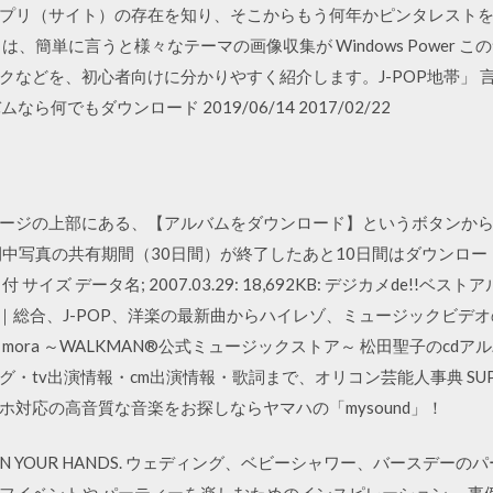
プリ（サイト）の存在を知り、そこからもう何年かピンタレスト
」とは、簡単に言うと様々なテーマの画像収集が Windows Power
などを、初心者向けに分かりやすく紹介します。J-POP地帯」 
何でもダウンロード 2019/06/14 2017/02/22
ージの上部にある、【アルバムをダウンロード】というボタンか
間中写真の共有期間（30日間）が終了したあと10日間はダウンロ
 データ名; 2007.03.29: 18,692KB: デジカメde!!ベストアルバム
ランキング｜総合、J-POP、洋楽の最新曲からハイレゾ、ミュージック
mora ～WALKMAN®公式ミュージックストア～ 松田聖子のcd
・tv出演情報・cm出演情報・歌詞まで、オリコン芸能人事典 SUPE
対応の高音質な音楽をお探しならヤマハの「mysound」！
PARTY IN YOUR HANDS. ウェディング、ベビーシャワー、バースデ