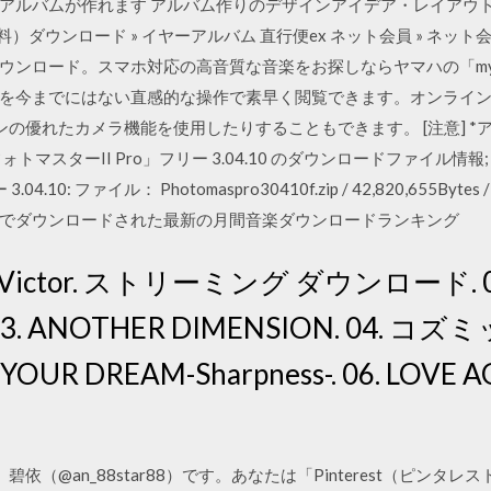
アルバムが作れます アルバム作りのデザインアイデア・レイアウト
）ダウンロード » イヤーアルバム 直行便ex ネット会員 » ネット会
ンロード。スマホ対応の高音質な音楽をお探しならヤマハの「mys
を今までにはない直感的な操作で素早く閲覧できます。オンライ
フォンの優れたカメラ機能を使用したりすることもできます。 [注意] 
マスターII Pro」フリー 3.04.10 のダウンロードファイル情
.10: ファイル： Photomaspro30410f.zip / 42,820,655Byte
でダウンロードされた最新の月間音楽ダウンロードランキング
tor. ストリーミング ダウンロード. 01. I
al. 03. ANOTHER DIMENSION. 04.
 YOUR DREAM-Sharpness-. 06. LOVE AG
7 どうも、碧依（@an_88star88）です。あなたは「Pinterest（