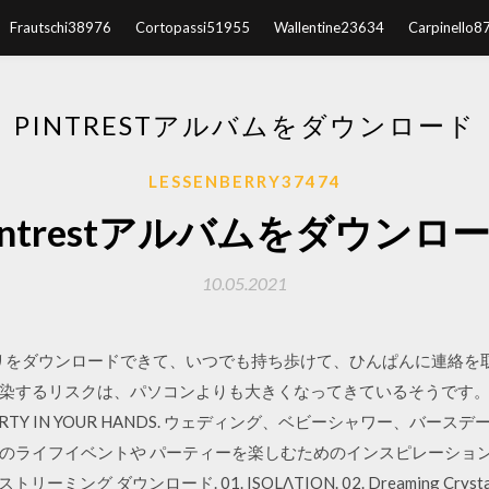
Frautschi38976
Cortopassi51955
Wallentine23634
Carpinello8
PINTRESTアルバムをダウンロード
LESSENBERRY37474
intrestアルバムをダウンロ
10.05.2021
なアプリをダウンロードできて、いつでも持ち歩けて、ひんぱんに連絡
染するリスクは、パソコンよりも大きくなってきているそうです。
AYSPARTY IN YOUR HANDS. ウェディング、ベビーシャワー、バ
のライフイベントや パーティーを楽しむためのインスピレーション、
ーミング ダウンロード. 01. ISOLΛTION. 02. Dreaming Crystal. 