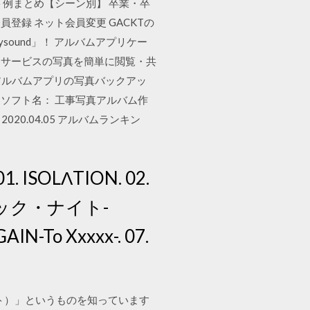
例まとめ【シーン別】 卒業・卒
員登録 ネット会員変更 GACKTの
ound」！ アルバムアプリケー
ンサービスの写真を簡単に閲覧・共
*アルバムアプリの写真バックアッ
報; ソフト名： 工事写真アルバム作
s / 2020.04.05 アルバムランキン
SOLΛTION. 02.
 コズミック・ナイト-
AIN-To Xxxxx-. 07.
ピンタレスト）」というものを知っています