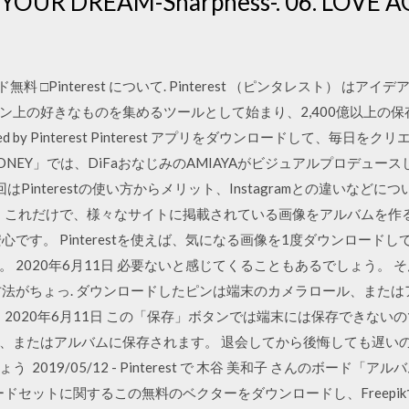
 YOUR DREAM-Sharpness-. 06. LOVE AG
無料 □Pinterest について. Pinterest （ピンタレスト） 
ン上の好きなものを集めるツールとして始まり、2,400億以上の保
d by Pinterest Pinterest アプリをダウンロードして、毎日を
EY」では、DiFaおなじみのAMIAYAがビジュアルプロデュースし
はPinterestの使い方からメリット、Instagramとの違いな
。 これだけで、様々なサイトに掲載されている画像をアルバムを作
心です。 Pinterestを使えば、気になる画像を1度ダウンロード
 2020年6月11日 必要ないと感じてくることもあるでしょう。
の退会方法がちょっ. ダウンロードしたピンは端末のカメラロール、また
2020年6月11日 この「保存」ボタンでは端末には保存できない
、またはアルバムに保存されます。 退会してから後悔しても遅い
2019/05/12 - Pinterest で 木谷 美和子 さんのボード
ードセットに関するこの無料のベクターをダウンロードし、Freepi