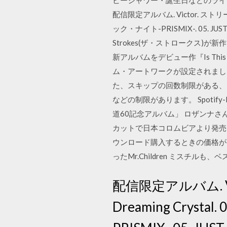
ビーシャワー・誕生日などのライ
配信限定アルバム. Victor. ストリーミング
ック・ナイト-PRISMIX-. 05. JUST Y
Strokes(ザ・ストロークス)が新
新アルバムをデビュー作『Is Thi
ム・アートワークが設定されました。
た、スキップの回数制限がある、
などの制限があります。 Spotify-P
道60記念アルバム」 ロザンナさん
カットで日本コロムビアより発売 ※
ウンロード購入するときの価格がい
ったMr.Children ミスチ
配信限定アルバム. Vic
Dreaming Cryst