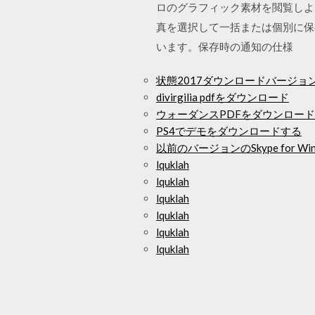
ロのグラフィック素材を閲覧しよう
真を選択して一括または個別に保
います。保存時の通知の仕様
状態2017ダウンロードバージョンを
divirgilia pdfをダウンロード
ウォーダンスPDFをダウンロード
PS4でデモをダウンロードする
以前のバージョンのSkype for 
lquklah
lquklah
lquklah
lquklah
lquklah
lquklah