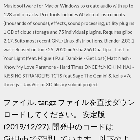
Music software for Mac or Windows to create audio with up to
128 audio tracks. Pro Tools includes 60 virtual instruments
(thousands of sounds), effects, sound processing, utility plugins,
1 GB of cloud storage and 75 individual plugins. Requires glibc
2.17. Suits most recent GNU/Linux distributions. Blender 2.83.1
was released on June 25, 2020md5 sha256 Dua Lipa - Lost In
Your Light (feat. Miguel) Paul Damixie - Get Lost( Matt Nash -
Know My Love Paramore - Hard Times DNCE ft.NICKI MINAJ -
KISSING STRANGERS TCTS feat Sage The Gemini & Kelis v7c
three.js – JavaScript 3D library submit project
ファイル. tar.gz ファイルを直接ダウン
ロードしてください。 安定版
(2019/12/27). 開発中のコードは
GitHub で管理しています。以下のよ