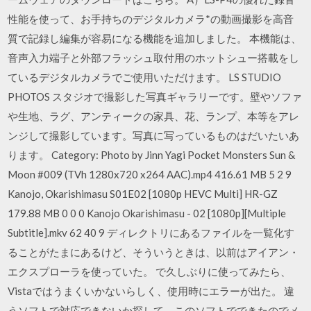
性能を使って、お手持ちのデジタルカメラ*の動画撮影を高音
質で記録し編集が容易になる機能を追加しました。 本機能は、
音声入力端子と外部フラッシュ取付用のホットシュー搭載をし
ているデジタルカメラでご使用いただけます。 LS STUDIO
PHOTOS スタジオで撮影した写真ギャラリーです。壁やソファ
や生地、ラグ、アンティークの家具、花、ランプ、本等をアレ
ンジして撮影しています。写真に写っているものはだいたいあ
ります。 Category: Photo by Jinn Yagi Pocket Monsters Sun &
Moon #009 (TVh 1280x720 x264 AAC).mp4 416.61 MB 5 2 9
Kanojo, Okarishimasu S01E02 [1080p HEVC Multi] HR-GZ
179.88 MB 0 0 0 Kanojo Okarishimasu - 02 [1080p][Multiple
Subtitle].mkv 62 40 9 ディレクトリにあるファイルを一覧化す
ることがたまにあるけど、そういうときは、以前はアイアン・
エクスプローラを使っていた。 で久しぶりに使ってみたら、
Vistaではうまくいかないらしく、使用時にエラーが出た。 違
うソフトで対応できないか探して、このソフトでできたのでメ