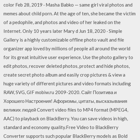
color Feb 28, 2019 · Masha Babko — same girl viral photos and
memes about child porn. At the age of ten, she became the victim
of a pedophile, and photos and video of her leaked on the
Internet. Only 10 years later Mary d Jun 18, 2020 · Simple
Gallery is a highly customizable offline photo vault and file
organizer app loved by millions of people all around the world
for its great intuitive user experience. Use the photo gallery to
edit photos, recover deleted photos, protect and hide photos,
create secret photo album and easily crop pictures & view a
huge variety of different pictures and video formats including
RAW, SVG, GIF mobiw.ru 2009-2020. Сайт Позитива и
Хорошего Настроения! Афоризмы, цитаты, высказывания
великих людей Convert video files to MP4 format (MPEG4,
AAC) to playback on BlackBerry. You can save videos in high,
standard and economy quality.Free Video to BlackBerry
Converter supports such popular BlackBerry models as Bold