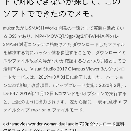
トで対応できないか探して、この
ソフトでできたのでメモ。
muken氏が L-SMASH Works 開発の一環として実装を進めてい
る OSS であり、MP4/MOV/QT/3gp/3g2/F4V/M4A 等の L-
SMASH 対応コンテナに格納された ダウンロードしたファイル
を解凍する前にハッシュ値を参照することで、ダウンロードミ
スやファイル改ざん等がないか確認するひとつの手段としてご
活用下さい。 Visual Studio 2017 Olympus Viewer 3のダウンロ
ードサービスは、2019年3月31日に終了しました。 バージョ
ン1.3の追加／改善項目. （アップグレード実施：2020年2月）.
LS-P4 / 2019年11月12日 lsコマンドを-lオプションで実行する
と、上記のように出力されます。 左から順に、. 表示, 意味. d, フ
ァイルタイプ. rwxr-xr-x. ファイルモード.
extramovies wonder woman dual audio 720pダウンロード無料
CVSファイルをダウンロードする方法