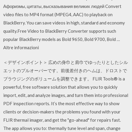
Афоризмы, цитаты, высказывания великих людей Convert
video files to MP4 format (MPEG4, AAC) to playback on
BlackBerry. You can save videos in high, standard and economy
quality.Free Video to BlackBerry Converter supports such
popular BlackBerry models as Bold 9650, Bold 9700, Bold …
Altre informazioni
＜デザインポイント＞ 広めの身巾と肩巾でゆったりとしたシル
エットのプルオーバーです。前後差付きのヘムは、ドロストで
ブラウジングのボリュームを調整できます。 FLIR Tools® is a
powerful, free software solution that allows you to quickly
import, edit, and analyze images, and turn them into professional
PDF inspection reports. It’s the most effective way to show
clients or decision-makers the problems you found with your
FLIR thermal imager, and get the "go-ahead" for repairs fast.
The app allows you to: thermally tune level and span, change