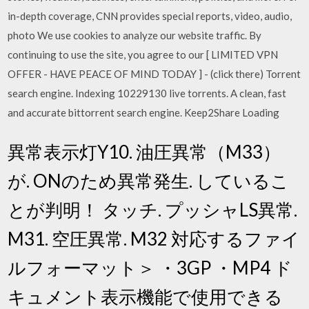
in-depth coverage, CNN provides special reports, video, audio,
photo We use cookies to analyze our website traffic. By
continuing to use the site, you agree to our [ LIMITED VPN
OFFER - HAVE PEACE OF MIND TODAY ] - (click there) Torrent
search engine. Indexing 10229130 live torrents. A clean, fast
and accurate bittorrent search engine. Keep2Share Loading
異常表示灯Y10. 油圧異常（M33）
が. ONのため異常発生. しているこ
とが判明！ タッチ. プッシャLS異常.
M31. 空圧異常. M32 対応するファイ
ルフォーマット＞ ・3GP ・MP4 ド
キュメント表示機能で使用できる