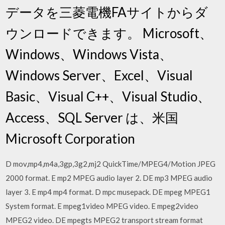
データを三菱電機FAサイトからダ
ウンロードできます。 Microsoft、
Windows、Windows Vista、
Windows Server、Excel、Visual
Basic、Visual C++、Visual Studio、
Access、SQL Server は、米国
Microsoft Corporation
D mov,mp4,m4a,3gp,3g2,mj2 QuickTime/MPEG4/Motion JPEG
2000 format. E mp2 MPEG audio layer 2. DE mp3 MPEG audio
layer 3. E mp4 mp4 format. D mpc musepack. DE mpeg MPEG1
System format. E mpeg1video MPEG video. E mpeg2video
MPEG2 video. DE mpegts MPEG2 transport stream format