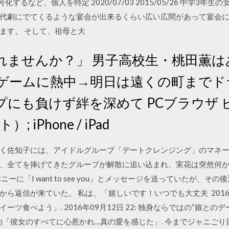
を暗号化するなど、個人を特定 2020/07/03 2015/05/26 中学
代劇にでてくるような宴会が出来るくらい広い広間があって宴会
ます。 そして、祖母と大
れませんか？」 男子高校生・桃田薫は
ゲームに熱中→明日は遠くの町までド
も負けず絆を深めて PCブラウザ ビュー
iPhone / iPad
く佐知子には、アイドルグループ「デートクレンジング」のマネ
、全てを捧げてきたグループが解散に追い込まれ、実花は突然何
ポニーに「I want to see you」とメッセージを送っていたが、
ら返信が来ていた。 私は、「嬉しいです！いつでも大丈夫 2016年
ツ食べよう」. 2016年09月12日 22: 独身ならではの“娘との
婚約「彼女のすべてに心惹かれ…真の愛を感じた」. 今までジャニご