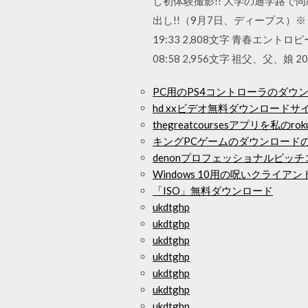
し初体験撮影!! 大学の通学路で
出し!!（9月7日、ディープス）※「ひか
19:33 2,808文字 青春エントロピー 2
08:58 2,956文字 祖父、父、娘 2020
PC用のPS4コントローラのダウ
hd xxビデオ無料ダウンロードサ
thegreatcoursesアプリを私
キングPCゲームのダウンロード
denonプロフェッショナルピッ
Windows 10用の呪いクライ
「ISO」無料ダウンロード
ukdtghp
ukdtghp
ukdtghp
ukdtghp
ukdtghp
ukdtghp
ukdtghp