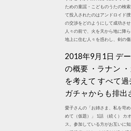
ための童謡・こどものうたの検索
て投入されたのはアンドロイド捜
の交渉をどのようにして成功させる
人々の前で、火を天から地に降ら
地上に住む人々を惑わし、剣の傷
2018年9月1日
の概要 ・ラナン 
を考えて すべて
ガチャからも排出
愛子さんの「お姉さま、私を苛めてく
めて（仮題）」 1話 （続く） 
ス。参加している方がお互いに知恵や