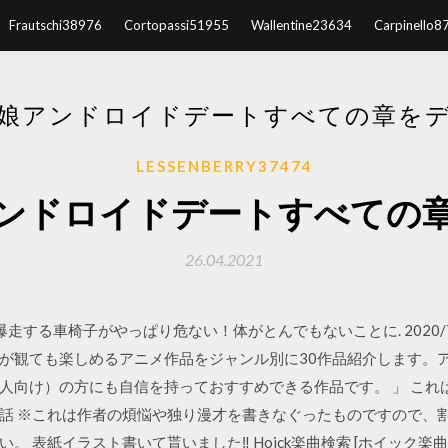
Frautschi38976
Cortopassi51955
Wallentine23634
Carpinello8
娘アンドロイドデートすべての章を
LESSENBERRY37474
ンドロイドデートすべての
26.04.2021
話 感想：爆走する車椅子がやっぱり危ない！体がとんでもないことに. 2020/7/13 202
大人が観ても楽しめるアニメ作品をジャンル別に30作品紹介します。
人向け）の方にも自信を持っておすすめできる作品です。 」 これ
話 ※これは作者の煩悩や独り漫才を書きなぐったものですので、
。 表紙イラスト書いて貰いました‼ Hoick楽曲検索 [ホイック楽