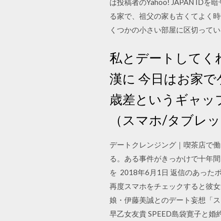
は投稿者のYahoo! JAPAN ID
る家で、祖父の家も古くてよく時
くつかの小さい部屋に区切ってい
私とデートしてく
漢に 今日はお家で
歳差というギャップに
（スマホ/タブレット）; 
デートクレンジング｜喫茶店で働
る。ある事件がきっかけで十年間
を 2018年6月1日 返信のあった
再度スマホをチェックすると彼女か
娘・伊藤美誠とのデート妄想「スイー
早乙女友貴 SPEED島袋寛子と