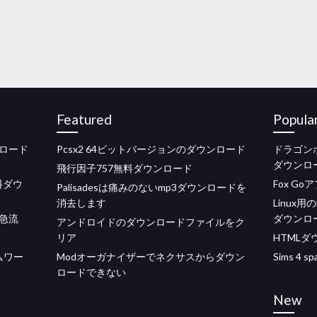
Featured
Popula
ンロード
Pcsx2 64ビットバージョンのダウンロード
ドラゴン
ダウンロ
飛行因子757無料ダウンロード
料ダウ
Fox G
Palisadesは痛みのないmp3ダウンロードを
消去します
Linux
急流
ダウンロ
アンドロイドのダウンロードファイルをク
リア
HTMLダ
ームワー
Modオーガナイザーでネクサスからダウン
Sims 4 sp
ロードできない
New