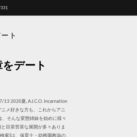
7331
デート
章をデート
0夏, A.I.C.O. Incarnation
アニメ好きな方も、これからアニ
は、そんな変態姉妹を始めに様々
割と目茶苦茶な展開が多々ありま
曲検索]は、保育士・幼稚園教諭の