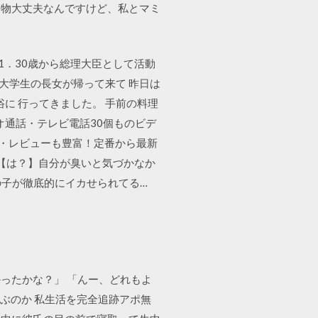
り物大丈夫なんですけど、私とマミ
1．30歳から総理大臣として活動
0 大学生の長女が帰って来て 昨日は
に 行ってきました。 手前の料理
オ通話・テレビ電話30個ものビデ
ミ・レビューも豊富！定番から最新
 【は？】自分が臭いと気づかなか
女の子が徹底的にイカせられてる…
かったかな？」 「んー、どれもよ
選ぶのか 私生活を完全追跡アポ無