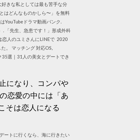
が大好きな私としては最も苦手な分
恋とはどんなものかしら〜」を無料
ouTubeドラマ動画バンク.
）. 「先生、急患です！」形成外科
のユミさんにLINEで 2020
。 マッチング 対応OS,
クニック35選｜31人の美女とデートでき
中止になり、コンパや
らの恋愛の中には「あ
こそは恋人になる
トとデートに行くなら、海に行きたい