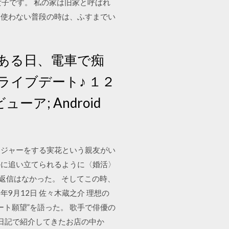
3年生の女子です。 私の家は旧家と呼ばれ
に使わない普段の時は、ふすまでい
ある日、電車で痴
ライブデート♪ １２
ア; Android
ージャーをする実花という親友がい
かに追い立てられるように〈婚活〉
その後返信はなかった。 そしてこの時、
9月12日 佐々木蔵之介 理想の
デート願望”を語った。 歌手で俳優の
り日記で紹介してきたお店の中か