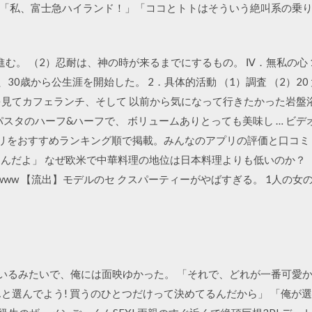
「私、富士急ハイランド！」「ココとトトはそういう絶叫系の乗
む。 （2）忍耐は、神の時が来るまでにするもの。 Ⅳ．無私の心 
30歳から公生涯を開始した。 2．具体的活動 （1）調査 （2）2
を見てカフェランチ、そして 以前から気になって行きたかった岩盤浴
パスタのハーフ&ハーフで、 ボリュームありとっても美味し … ビデ
dアプリをおすすめランキング順で掲載。みんなのアプリの評価と口コ
てるんだよ」 なぜ欧米で中華料理の地位は日本料理よりも低いのか？
www 【流出】モデルのセ クスパーティーがやばすぎる。 1人の
トをしているみたいで、俺には面映ゆかった。 「それで、どれが一番可愛
と選んでよう! 買うのひとつだけって決めてるんだから」 「俺が