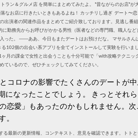
トラン＆グルメ店 を簡単にまとめてみたよ。 "昔ながらのお店"
洒落なお店に行きたいときもあるよね！ カッチリし過ぎ デート〜
出演者の関連作品をまとめてご紹介致しております。見逃し番組はY
：突発的に勤務先からお呼びがかかる男性（医者などの専門職、職人など
った。 ――ああ、今日もまたデートはお預けだな。 マサルさんは恋人
きる102個の出会い系アプリを全てインストールして実験を行いました
d, Web なお、1ヶ月の課金で女性と出会うことも十分可能で「with攻略テ
めているので、ぜひチェックしてみてください。
 きっとコロナの影響でたくさんのデートが
期になったことでしょう。 きっとそれ
の恋愛」もあったのかもしれません。次
す。
リーに関する最新の更新情報、コンテキスト、意見を確認できます。ト