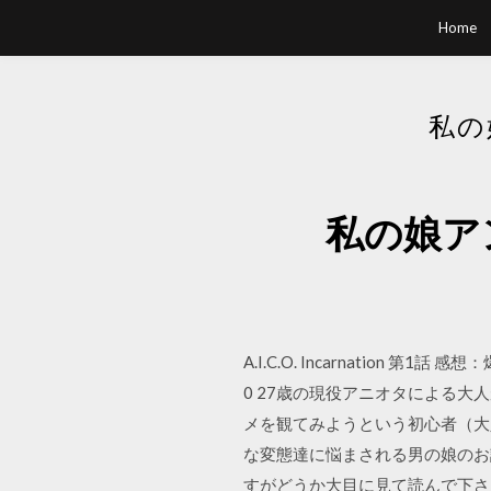
Home
私の
私の娘ア
A.I.C.O. Incarnation 第1
0 27歳の現役アニオタによる
メを観てみようという初心者（大
な変態達に悩まされる男の娘のお
すがどうか大目に見て読んで下さい