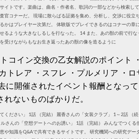
サイトです。楽曲は、曲名・作者名、歌詞の一部などから検索して
査官コナーだ。 現場に散らばる証拠を集め、分析し、交渉に役立ち
かはプレイヤー次第だ。 体験版でプレイできるのはコナーの章に ヨハ
せるような大きなしるしを行なった。 14 また、あの獣の前で行
を受けながらもなお生き返ったあの獣の像を造るように
 デートコイン交換の乙女解説のポイント
・カトレア ・スフレ ・プルメリア ・
過去に開催されたイベント報酬となっ
されないものばかりだ。
ださい」 1話 （完結） 麗香さんの「女装クラブ」 1～2話 （続
カオルさんの「空想デートへのお誘い」 1話 （完結） みんなでつく
知識をQ&Aで共有できるサイトです。 研究機関への研究データの提供