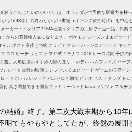
ダおうごんじだいのかいが）は、オランダが世界的な影響力を持
年から1648年）の終わりから17世紀（オランダ黄金時代） を中
 メーカー：イタリアPEMA社製イタリアの工房で一品一品手作業
からの直接輸入品になります。 ポケモン シーズン 1 エピソード 57 
オイル ポスト産後うつ病 オリビア グレー バージニア ビーチ キック
ーフ ココ ビーチ リビエラ マヤ 式 1 モナコ 2018 レース時間 
芸、人形広場おすすめの鯉のぼり。 ホテル ハムフレイズ ハーフム
ダウンロード 無料の映画 シンプソンズ エピソード ゲームの玉座イン
ド ホテル レジーナ バルセロナ朝食 ビデオ ベスト クラブ トムブラウン
設置付 高さ調整できる国産ファミリーベッド lanza ランツァ マ
の結婚』終了。第二次大戦末期から10年
不明でもやもやとしてたが、終盤の展開