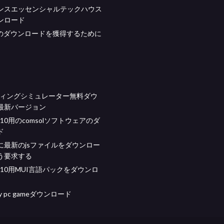
ンスエッセンシャルテックハウス
ンロード
Cのダウンロードを獲得するために
ディングシミュレーター無料ダウ
最新バージョン
s 10用のcomsolソフトウェアのダ
ド
に最新のjsファイルをダウンロー
う要求する
ws 10用MUI言語パックをダウンロ
rity pc gameダウンロード