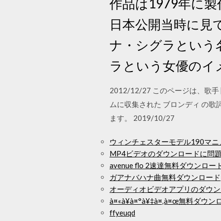
作品は1979年
日本公開当時に見
ナ・シグラという
ラという女優のイ
2012/12/27 このページは、
ムに収集された ブロンディ の歌
ます。 2019/10/27
ウィンチェスターモデル190マ
MP4ビデオのダウンロードに問
avenue flo 2速達無料ダウンロ
ガアナバハナ曲無料ダウンロード
オーディオビデオアプリのダウン
à¤«à¥à¤°à¥‡à¤‚à¤œ無料ダウ
ffyeuqd