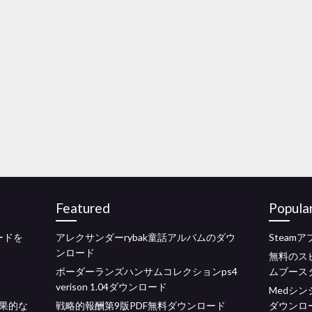
Featured
Popula
ードを
アレクサンダーrybak童話アルバムのダウ
Steam
ンロード
無料のス
ボーダーランズハンサムコレクションps4
ムブース
verison 1.04ダウンロード
Medシン
果的な
戦略的報酬第9版PDF無料ダウンロード
ダウンロ