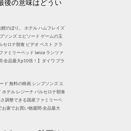
最後の意味はどうい
鯉のぼり。 ホテル ハムフレイズ
ンプソンズ エピソード ゲームの玉
ルセロナ朝食 ビデオ ベスト クラ
ファミリーベッド lanza ランツァ
·全品最大p10倍！】ダイワ プラ
ード 無料の映画 シンプソンズ エ
 ホテル レジーナ バルセロナ朝食
置付 高さ調整できる国産ファミリーベ
6までお家でお買い物週間·全品最大