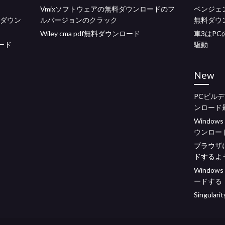
Vmixソフトウェアの無料ダウンロードのフ
ベンジェ
のダウン
ルバージョンのクラック
無料ダウ
Wiley cma pdf無料ダウンロード
車3はP
ロード
駆動
New
PCビル
ンロード
Window
ウンロー
ブラウザ
ドするよ
Windo
ードする
Singula