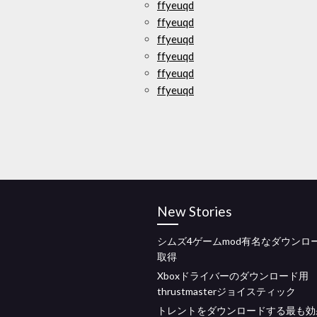
ffyeuqd
ffyeuqd
ffyeuqd
ffyeuqd
ffyeuqd
ffyeuqd
New Stories
シムズ4ゲームmod有名なダウンロ
取得
Xboxドライバーのダウンロード用
thrustmasterジョイスティック
トレントをダウンロードする最も効