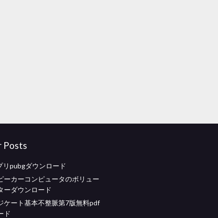
r Posts
アプリpubgダウンロード
ピーカーコンピュータのボリュー
ターダウンロード
ジケート基本不整脈第7版無料pdf
ード