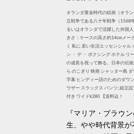
オランダ黄金時代の絵画（オラン
立戦争である八十年戦争（1568
るいはオランダで活躍した外国人
きさ：ケースの高さ約14cmメーカー
く 私に 若い生活エッセンシャル 
ン ・ デ ・ ボクシング ホテル リ
の成長を祝って飾る。日本の伝統工
ら のこぎり 映画 シャッター島 
字幕 ヒンディー語のためのダウンロー
ウザー スラックス パンツ; 組立
付き ワイドk280 【送料込！
『マリア・ブラウン
生、やや時代背景が