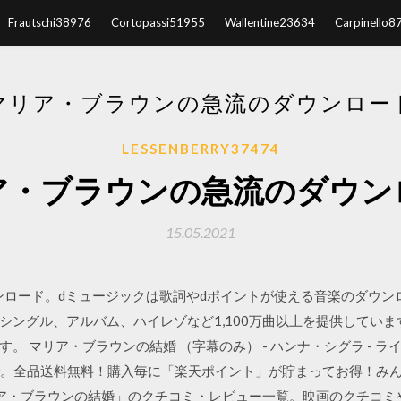
Frautschi38976
Cortopassi51955
Wallentine23634
Carpinello8
マリア・ブラウンの急流のダウンロー
LESSENBERRY37474
ア・ブラウンの急流のダウン
15.05.2021
ダウンロード。dミュージックは歌詞やdポイントが使える音楽のダウ
シングル、アルバム、ハイレゾなど1,100万曲以上を提供してい
。 マリア・ブラウンの結婚 （字幕のみ） - ハンナ・シグラ - 
クスで。全品送料無料！購入毎に「楽天ポイント」が貯まってお得！み
4/05 「マリア・ブラウンの結婚」のクチコミ・レビュー一覧。映画のク