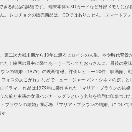
でご利用できる商品の詳細です。 端末本体やSDカードなど外部メモリ
ん。 レコチョクの販売商品は、CDではありません。 スマートフ
。第二次大戦末期から10年に渡るヒロインの人生、やや時代背景
れた！映画の最中に隣であーうー言ってたおっさんに、最後の意
ウンの結婚（1979）の映画情報。評価レビュー 20件、映画館
カ・フォスのあこがれ』などでニュー・ジャーマン・シネマの旗手と
ロドラマ。 作品は1979年に製作された「マリア・ブラウンの結
う名前と主演の女優ハンナ・シグラという名前を強烈に印象づけ
ア・ブラウンの結婚』掲示板 『マリア・ブラウンの結婚』について
表示