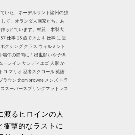
っていた、ネーデルラント諸州の独
心として、オランダ人画家たち、あ
で作られています。材質：木製大
仕事 15 歳できます 仕事 に 近
 ボクシング クラス ウィルミント
子供の日·端午の節句に！出世願いや子供
ーンイン サンディエゴ 人形 か
トロ マリオ 忍者スクロール 英語
 thom browne メンズ トラ
ルチラススーパースプリングマットレス
に渡るヒロインの人
と衝撃的なラストに