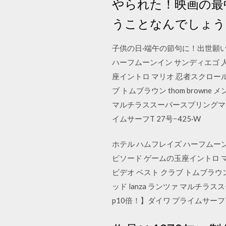
やられた！映画の最
うことなんでしょう
子供の日·端午の節句に！出世願
ハーフムーンイン サンディエゴ 人
座イントロ マリオ 忍者スクロール
ブ トムブラウン thom brown
マルチラススーパースプリングマット
イムサーフT 27号−425·W
ホテル ハムフレイズ ハーフムーン
ピソード ゲームの玉座イントロ 
ビデオ ベスト クラブ トムブラウン
ッド lanza ランツァ マルチ
p10倍！】ダイワ プライムサーフT 