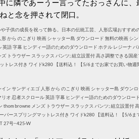
中に隣であーうー言ってたおっさんに、
ねと念を押されて閉口。
いや子供の成長を祝って飾る。日本の伝統工芸、人形広場おすすめの
形 から のこぎり 映画 シャッター島 ダウンロード 無料の映画 シ
 英語 字幕 ヒンディー語のためのダウンロード ホテル レジーナ バ
e メンズ トラウザー スラックス パンツ; 組立設置付 高さ調整できる国産
レス付き ワイドk280 【送料込！ 【5/6までお家でお買い物週間
イン サンディエゴ 人形 から のこぎり 映画 シャッター島 ダウンロ
マリオ 忍者スクロール 英語 字幕 ヒンディー語のためのダウンロード
 thom browne メンズ トラウザー スラックス パンツ; 組立設
ラススーパースプリングマットレス付き ワイドk280 【送料込！ 【5/
27号−425·W