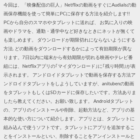
今回は、「映像配信の巨人」Netflixの動画をすぐにAudialsの動
画保存機能を使って簡単にPCに保存する方法を紹介します!!
PCから自分のスマホやタブレットに送れば、 お気に入りの映
画やドラマを、通勤・通学中など好きなときにネットが無くて
も楽しめます。 ダウンロードが期限切れにならないようにする
方法. どの動画をダウンロードするかによって有効期限が異な
ります。7日以内に端末から有効期限が切れる映画やテレビ番
組には、Netflixアプリの｢マイダウンロード｣に｢残り時間｣が表
示されます。 アンドロイドタブレットで動画を保存する方法ア
ンドロイドタブレットをしようしていますが、anitubenの動画
をタブレットもしくはSDカードに保存したいです。方法ありま
したら教えてください。お願い致します。 Androidタブレット
の、アプリのインストールや削除、起動方法など、アプリの基
本的な使い方について紹介します。アプリとは、タブレットに
組み込んで使うソフトです。タブレットにアプリを追加するこ
とをインストールといい、削除することをアンインストールと