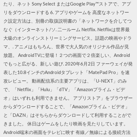
たり、ネット Sony Select またはGoogle Play™ストアで、アプ
リをダウンロードする 6. アプリやゲームを 高度なネットワー
ク設定方法は、別冊の取扱説明書の「ネットワークを介してつ
なぐ（インターネット/ソ. 二一ルーム Netflix. Netflixは世界最
大級のオンラインストリーミングサービス。話題の映画やドラ
マ、. アニメはもちろん、世界で大人気のオリジナル作品が見
放題。 AndroidTVに登場！２つの画面で２倍楽しい、Android
でもっと広がる、新しい遊び. 2020年6月2日 ファーウェイが発
表した10.8インチのAndroidタブレット「MatePad Pro」を速
攻レビュー。 動画配信系の主要アプリは、「U-NEXT」のみ
で、「Netflix」「Hulu」「dTV」「Amazonプライム・ビデ
オ」はいずれも利用できません。 アプリストア」をブラウザー
からダウンロードすることで、「Amazonプライム・ビデオ」
と「DAZN」はそちらからダウンロードして利用することがで
きました。 休日はゲームをしたり映画を見たりしています。
Android端末の画面をテレビに映す 有線／無線による接続方法