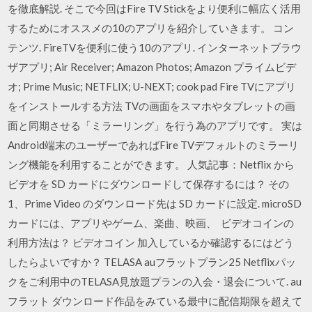
を徹底解説. そこで今回はFire TV Stickをより便利に幅広く活用
するためにオススメの10のアプリを紹介していきます。 コン
テンツ. FireTVを便利に使う10のアプリ. インターネットブラウ
ザアプリ; Air Receiver; Amazon Photos; Amazon プライムビデ
オ; Prime Music; NETFLIX; U-NEXT; cook pad Fire TVにアプリ
をインストールする方法 TVの画面をスマホやタブレットの画
面と同期させる「ミラーリング」を行う為のアプリです。 実は
Android端末のユーザーであればFire TVデフォルトのミラーリ
ング機能を利用することができます。 人気記事：Netflix から
ビデオを SD カードにダウンロードして保存するには？ その
1、Prime Video のダウンロード先は SD カードに設定. microSD
カードには、アプリやゲーム、楽曲、映画、 ビデオコインの
利用方法は？ ビデオコイン 加入しているか確認するにはどう
したらよいですか？ TELASA auフラットプラン25 Netflixパッ
クをご利用中のTELASA見放題プランの入会・退会について. au
フラット ダウンロード作品をみている最中に配信期限を超えて