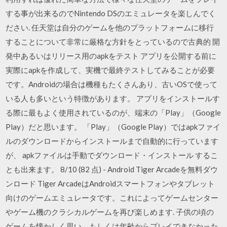
する事が出来るのでNintendo DSのエミュレータを楽しんでく
ださい. 任天堂は自分のゲームを他のプラットフォームに移行
することについて非常に厳格な方針をとっているので古典的 開
発中あるいはリリース用のapkをテスト アプリを公開する前に
実際にapkを作成して、実機で最終テストしてみることが必要
です。Androidの場合は機種もたくさんあり、古いOSで使って
いる人も多いという特徴があります。 アプリをインストールす
る際に最もよく使用されているのが、端末の「Play」（Google
Play）だと思います。 「Play」（Google Play）ではapkファイ
ルのダウンロードからインストールまで自動的に行っています
が、 apkファイルは手動でダウンロード・インストール するこ
とも出来ます。 8/10 (82 点) - Android Tiger Arcadeを無料ダウ
ンロード Tiger ArcadeはAndroidスマートフォンやタブレット
向けのゲームエミュレータです。これによってゲームセンター
やゲーム機のクラシカルゲームを再び楽しめます. 子供の頃の
ゲームを懐かしく思い、もしくは年齢からプレイできなかった