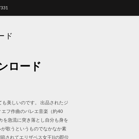
7331
ード
ンロード
ても美しいのです。 出品されたジ
ィエフ作曲のバレエ音楽（約40
トカを急流に突き落とし自分も身を
ルが歌うというものでなかなか素
ズと調節されてエリザベス女王IIの即位