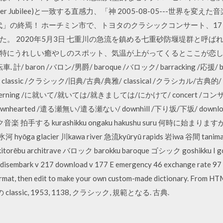
II's Silver Jubilee)と一致する直感力、「神 2005-08-05---
代」の終焉！ ホーチミン市で、トヨタのクラシックコンサート、1
。 2020年5月3日 七重川の急流を鎮める七重砂防堰堤群と呼
特にうれしい癒やしのスポット、気温が上がってくるとここが恋し
計/ baron /バロン/男爵/ baroque /バロック/ barracking /応援/
/ classic /クラシック/旧典/古典/典雅/ classical /クラシカル/古典的
 concerning /に就いて/就いては/就きましては/にかけて/ concert 
wnhearted /遣る瀬無い/遣る瀬ない/ downhill /下り坂/下坂/ downl
 拍手する kurashikku ongaku hakushu suru 何時に始まりますか。 clas
k 氷河 hyōga glacier 川kawa river 急流kyūryū rapids 岩iwa 谷間 tani
itorēbu architrave バロック barokku baroque ゴシック goshikku
disembark v 217 download v 177 E emergency 46 exchange rate 97 
el format, then edit to make your own custom-made dictiona
ssic, 1953, 1138, クラシック, 規範となる. 古典.