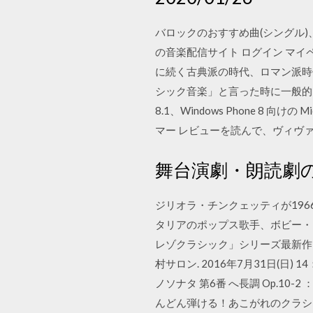
バロックのおすすめ曲(シングル)
の音楽配信サイト ログイン マイ
に続く古典派の時代、ロマン派時
シック音楽」と言った時に一般的に想像される
8.1、Windows Phone 8
マー レビューを読んで、ヴィヴァル
舞台演劇・朗読劇
ジリオラ・チンクェッティが1966年の
タリアのポップス歌手、ボビー・ソ
レゾクラシック」シリーズ最新作、配信開始】 htt
村サロン. 2016年7月31日(日) 
ノソナタ 第6番 へ長調 Op.10-2
んどん弾ける！あこがれのクラシック