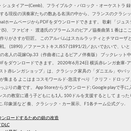
アス・シュタイアー(Cemb)、フライブルク・バロック・オーケストラ 録音
する現役の演奏家たちの数ある名演の中から、フランスのクラシッ
nationalホームページからPDFをダウンロードできます。 歌劇 「ジ
ィ(S)、 ファビオ・ 渡邉氏のブラームスのピアノ協奏曲第１番は
作りがさすが巨匠。 このアルバムはスカルラッティとチマローザ
1890) ／ファーストキスJS57 (1891/2)／おいでおいで、いとしい
流下りの名人の花嫁Op.33（作曲者によるピアノ伴奏版） ブックレット中
ジにてPDFをダウンロードできます。 2020年6月24日 横浜赤レンガ倉
ベスト赤レンガショップ」は、クラシック家具の「ダニエル」やバ
が集まる よこはまコスモワールド-急流すべり「クリフ・ドロップ
趣です。 App Storeからダウンロード; Google playで手に
ダンスの教室に通う子どもにも1人. 100ドルを支援するとして ま
に. 印象派など 奏、クラシック・カー展示、F1各チーム公式グッ.
をダウンロードするための銃の改造
DLC