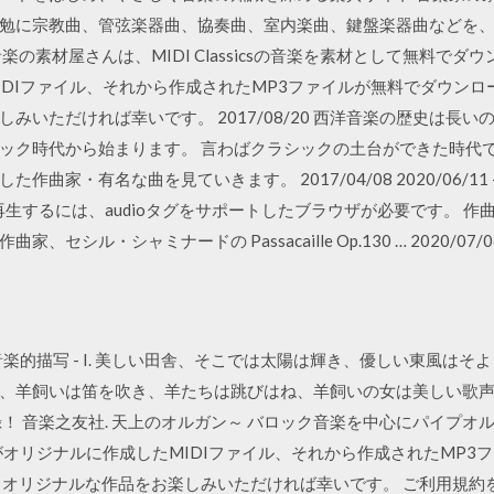
勉に宗教曲、管弦楽器曲、協奏曲、室内楽曲、鍵盤楽器曲などを
の素材屋さんは、MIDI Classicsの音楽を素材として無料で
MIDIファイル、それから作成されたMP3ファイルが無料でダウン
みいただければ幸いです。 2017/08/20 西洋音楽の歴史は長
ック時代から始まります。 言わばクラシックの土台ができた時代で
曲家・有名な曲を見ていきます。 2017/04/08 2020/06/11
再生するには、audioタグをサポートしたブラウザが必要です。 作曲
シル・シャミナードの Passacaille Op.130 … 2020/07/0
然の音楽的描写 - I. 美しい田舎、そこでは太陽は輝き、優しい東風
羊飼いは笛を吹き、羊たちは跳びはね、羊飼いの女は美しい歌声を聴かせ
記録！ 音楽之友社. 天上のオルガン～ バロック音楽を中心にパイプ
dyがオリジナルに作成したMIDIファイル、それから作成されたMP
、オリジナルな作品をお楽しみいただければ幸いです。 ご利用規