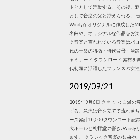
トととして活動する。その後、勤
として音楽の父と讃えられる。 音楽
Windyがオリジナルに作成した
名曲や、オリジナルな作品をお楽し
ク音楽と言われている音楽はバロ
代の音楽の特徴・時代背景・活躍した作
ャミナード ダウンロード 素材を
代初頭に活躍したフランスの女性作曲家、セ
2019/09/21
2015年3月6日 クネヒト: 自
ずる。急流は音を立てて流れ落ち、
ーズ累計10,000ダウンロード
大ホールと礼拝堂の響き. Win
ます。 クラシック音楽の名曲や