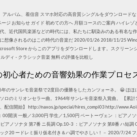
、アルバム、着信音 スマホ対応の高音質シングルをダウンロードならヤ
ページ お知らせ ガイド 初めての方へ 月額コースのご案内 ハイレゾ
代、近代国民楽派などの時代には、私たちに馴染みのある有名な
のはこの時代の音楽だ 2020/01/26 2018/11/25 Windows 1
 向けの Microsoft Store からこのアプリをダウンロードします。ス
ディ - クラシック音楽 無料 の評価を比較し
の初心者ための音響効果の作業プロセ
サンレモ音楽祭で2度目の優勝をしたカンツォーネ。 😀 ほほにかかる涙 Una
ロのミリオンセラー曲。1964年サンレモ音楽祭入賞曲。 【累計10
p://naxos.jp/special/hires_compi03 http://www Aoi A
14：00開演 一般／3,000円 学生／1,500円 ベートーヴェン ：ピアノソナ
 ：ピアノソナタ 第7番 ニ長調 Op.10-3 ：ピアノソナタ 第8番 ハ短調
20 ードレミ振り仮名付き＆ハ調でやさしい！－ 2020/7/24