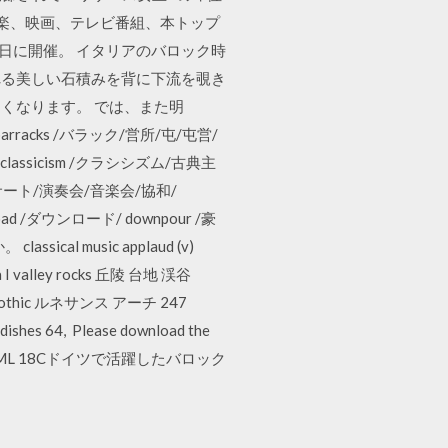
世界を変えた音楽、映画、テレビ番組、本トップ
7日に開催。 イタリアのバロック時
ばれる美しい石積みを背に下流を覗き
くなります。 では、また明
 barracks /バラック/営所/屯/屯営/
/ classicism /クラシシズム/古典主
/コンサート/演奏会/音楽会/協和/
oad /ダウンロード/ downpour /豪
sical music applaud (v)
ma I valley rocks 丘陵 台地 渓谷
 I gothic ルネサンス アーチ 247
dishes 64, Please download the
ry. From HTML 18Cドイツで活躍したバロック