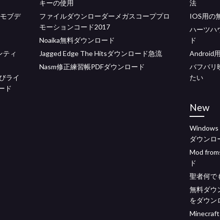
キーの使用
法
ドモブデ
ファイルダウンローダーメガスコーププロ
IOS用の
モーションコード2017
ハーツハ
Noaika無料ダウンロード
ド
ンティ
Jagged Edge The Hitsダウンロード急流
Androi
Nasm修正練習帳PDFダウンロード
バフバリ
びライ
たい
ード
New
Windows 
ダウンロ
Mod fr
ド
聖者何で
無料ダウ
をダウン
Minecra