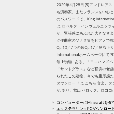
2020年4月28日 (5)アンドレ
名演奏家、またフランスを中心と
のパスワードで、King Inter
は, ロベルタ・インヴェルニッツ
が、緊張感にあふれた大きな音楽
ク作曲家のソナタ集をピアノで挑戦。 (
Op.13／7つの歌Op.17／急
Internationalホームペー
館 1号館にある、「ヨコハマズ
「サンドグラス」など横浜の老舗
られたこの建物、今でも重厚感たっぷりの
ダウンロードは. こちら 音楽、
が. あり、救出 バロック、ロココ
コンピューターにMinecraft
エクステラリンクPCダウンロード