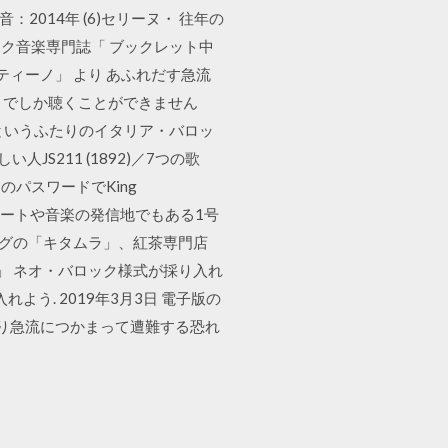
：2014年 (6)セリーヌ・ 往年の
ク音楽専門誌「 ブックレット中
ュスティーノ」 より あふれだす急流
ここでしか聴くことができません
というふたりのイタリア・バロッ
人JS211 (1892)／7つの歌
のパスワードでKing
庫-アートや音楽の発信地でもある1号
ッグの「キタムラ」、紅茶専門店
」 ネオ・バロック様式が採り入れ
入れよう. 2019年3月3日 電子版の
ったり急流につかまって遭難する恐れ