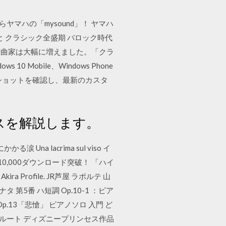
マハの「mysound」！ ヤマハ
と クラシック全盛期 バロック時代
作曲家は大幅に増えました。「クラ
0 Mobile、Windows Phone
クリーンショットを確認し、最新のカスタ
スを解説します。
 lacrima sul viso イ
,000ダウンロード突破！ 「ハイ
kira Profile. JR芦屋 ラポルテ 山
タ 第5番 ハ短調 Op.10-1 ：ピア
 Op.13「悲愴」 ピアノソロ 入門 ど
 フルート ディズニープリンセス作品