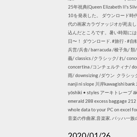
25年祝典(Queen Elizabeth 
10を発表した。 ダウンロード時
代の画家カラヴァッジオが死去した
込んだところです。暑い時期には
日〜！ ダウンロード. #旅行 · #自転車. 
兵営/兵舎/ barracuda /梭子魚/ 類
義/ classics /クラシック/ れ/
concertina /コンチェルティナ/ do
雨/ downsizing /ダウン クラシック音楽
nanji ni slope 川岸kawagishi ban
yōshiki • styles アーキトレーブ āk
emerald 288 excess baggage 212 
whole data to your PC on exc
音楽の作曲家,音楽家. バッハ一族の cla
2020/01/26