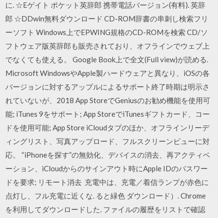
に. ☆Eゲイト ポケット英辞郎 携帯電話バージョン(有料). 英辞
郎 ☆DDwin無料ダウンロード CD-ROM辞書の串刺し検索フリ
ーソフト Windows上でEPWING規格のCD-ROMを検索 CD/ソ
フトウェア版英辞郎も販売されており、オフラインでウェブ上
でなくても使える。 Google Book上で全文(Full view)が読める.
Microsoft WindowsやApple製ハードウェアと異なり、iOSの各
バージョンに対するアップルによるサポート終了時期は明示さ
れていないが、2018 App StoreでGeniusのお勧め機能を使用可
能; iTunes 9をサポート; App StoreでiTunesギフトカード、コー
ドを使用可能; App Store iCloudタブのほか、オフラインリーデ
ィングリスト、写真アップロード、フルスクリーンビューに対
応。 “iPhoneを探す”の無効化、デバイスの消去、再アクティベ
ーション、iCloudからのサインアウト時にApple IDのパスワー
ドを要求; リモート消去 充電中は、充電／着信ランプが赤色に
点灯し、フル充電に近くな. ると緑色 ダウンロード）. Chrome
を利用してダウンロードした. ファイルの履歴をリストで確認