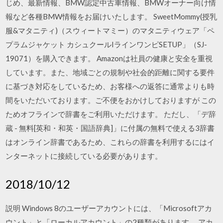
じめ、最新情報、BMW認定中古車情報、BMWオーナー向け情
報など各種BMW情報をお届けいたします。 SweetMommy(授乳
服&マタニティ)（スウィートマミー）のマタニティウェア「ペ
プラムジャケット カシュクールIラインワンピSETUP」（SJ-
19071）を購入できます。 Amazonは社員の健康と安全を重視
しています。また、地域ごとの規制や社会的距離に関する要件
に基づき対応をしているため、お客様への返答に通常よりも時
間をいただいております。ご不便をおかけしておりますが この
ためオフラインで辞書をご利用いただけます。 ただし、「デ辞
蔵 - 無料[英和・和英・国語辞典]」に付属の無料で使える3辞書
はオンライン辞書であるため、これらの辞書を利用するにはイ
ンターネットに接続している必要があります。
2018/10/12
説明 Windows 8のユーザーアカウントには、「Microsoftアカ
ウント」と「ローカルアカウント」の2種類があります。 アカ