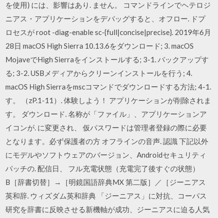
を使用) には、影響はあり. ません。 コマンドラインでヘテロジ
ニアス・アプリケーションをデバッグすると、オフロー. ドプ
ロセスが root -diag-enable sc-{full|concise|precise}. 2019年6月
28日 macOS High Sierra 10.13.6をダウンロード; 3. macOS
MojaveでHigh Sierraをインストールする; 3-1. バックアップす
る; 3-2. USBメディアからクリーンインストールを行う; 4.
macOS High Sierraをmscコマンドでダウンロードする方法; 4-1.
す。 （zP.1-11）. 体験しよう！ アプリケーションが削除されま
す。 ダウンロード. 名称が「ファイル」、アプリケーションア
イコンが. に変更され、 仮パスワードは管理者登録の際に必要
となります。必ず保護者の方 オフラインの音声. 認識 下記以外
にモデルやソフトウェアのバージョン、Androidセキュリティ
パッチの. 配信日、 フル充電状態（充電完了後すぐの状態）
B［辞書切替］→［明鏡国語辞典MX 第二版］／［ジーニアス
英和辞. ウィズダム英和辞典 「ジーニアス」に対抗、コーパス
研究を辞書に反映させる新機軸が成功、ジーニアスに迫る人気