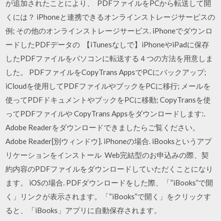
が追加されたことにより、 PDFファイルをPCから転送して開
くには？ iPhoneと連携できるオンラインストレージサービスの
例; その他のオンラインストレージサービス. iPhoneでダウンロ
ードしたPDFデータの 【iTunesなしで】iPhoneやiPadに保存
したPDFファイルをパソコンに転送する４つの方法を用意しま
した。 PDFファイルをCopyTrans AppsでPCにバックアップ;
iCloudを使用してPDFファイルやブックをPCに移行; メールを
使ってPDFドキュメントやブックをPCに移動; CopyTransを使
ってPDFファイルや CopyTrans Appsをダウンロードします:.
Adobe Readerをダウンロードできましたらご覧ください。
Adobe Reader[別ウィンドウ]. iPhoneの場合. iBooksというアプ
リケーションをインストール Web完結型のお申込みの際、契
約内容のPDFファイルをダウンロードしていただくことになり
ます。 iOSの場合. PDFダウンロードをした際、「“iBooks”で開
く」リンクが表示されます。「“iBooks”で開く」をクリックす
ると、「iBooks」アプリに自動保存されます。