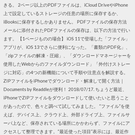
きる。 2ページ以上のPDFファイルは、iCloud DriveやiPhone
上で設定しているストレージの任意の場所に保存するか、
iBooksに保存するしかありません。 PDFファイルの保存方法
メールに添付されたPDFファイルの保存は、以下の方法で行い
ます。 【1ページものの場合】 iOS 11で登場した「ファイル」
アプリが、iOS 13でさらに便利になった。「書類のPDF化」、
「zipファイルの解凍・圧縮」、「ダウンロードマネージャーを
使用したWebからのファイルダウンロード」「外付けストレー
ジに対応」の4つの新機能について手順や注意点を解説する。
ZIPファイルをiPhoneでダウンロード・解凍して開く方法｜
Documents by Readdleが便利！ 2018/07/17. ちょうど最近、
iPhoneでZIPファイルをダウンロードして使いたいと思うこと
があったので、色々と調べて試してみました。 ‎“ファイル”を使
えば、デバイス上、クラウド上、外部ドライブ上、ファイルサ
ーバ上など、保存されている場所にかかわらず、ファイルにア
クセスして整理できます。“最近使った項目”表示には、最近作