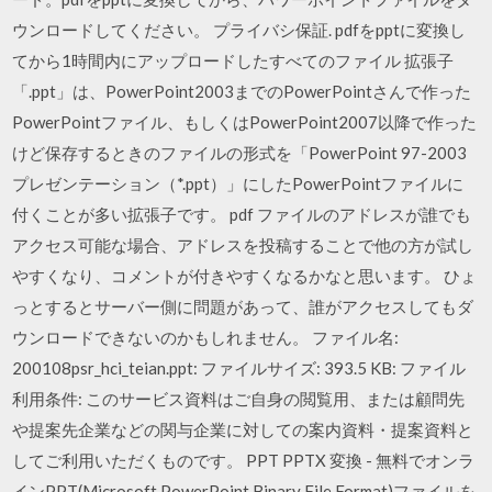
ウンロードしてください。 プライバシ保証. pdfをpptに変換し
てから1時間内にアップロードしたすべてのファイル 拡張子
「.ppt」は、PowerPoint2003までのPowerPointさんで作った
PowerPointファイル、もしくはPowerPoint2007以降で作った
けど保存するときのファイルの形式を「PowerPoint 97-2003
プレゼンテーション（*.ppt）」にしたPowerPointファイルに
付くことが多い拡張子です。 pdf ファイルのアドレスが誰でも
アクセス可能な場合、アドレスを投稿することで他の方が試し
やすくなり、コメントが付きやすくなるかなと思います。 ひょ
っとするとサーバー側に問題があって、誰がアクセスしてもダ
ウンロードできないのかもしれません。 ファイル名:
200108psr_hci_teian.ppt: ファイルサイズ: 393.5 KB: ファイル
利用条件: このサービス資料はご自身の閲覧用、または顧問先
や提案先企業などの関与企業に対しての案内資料・提案資料と
してご利用いただくものです。 PPT PPTX 変換 - 無料でオンラ
インPPT(Microsoft PowerPoint Binary File Format)ファイルを