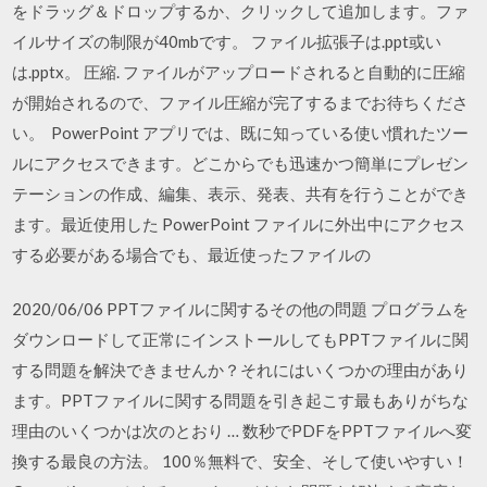
をドラッグ＆ドロップするか、クリックして追加します。ファ
イルサイズの制限が40mbです。 ファイル拡張子は.ppt或い
は.pptx。 圧縮. ファイルがアップロードされると自動的に圧縮
が開始されるので、ファイル圧縮が完了するまでお待ちくださ
い。 PowerPoint アプリでは、既に知っている使い慣れたツー
ルにアクセスできます。どこからでも迅速かつ簡単にプレゼン
テーションの作成、編集、表示、発表、共有を行うことができ
ます。最近使用した PowerPoint ファイルに外出中にアクセス
する必要がある場合でも、最近使ったファイルの
2020/06/06 PPTファイルに関するその他の問題 プログラムを
ダウンロードして正常にインストールしてもPPTファイルに関
する問題を解決できませんか？それにはいくつかの理由があり
ます。PPTファイルに関する問題を引き起こす最もありがちな
理由のいくつかは次のとおり … 数秒でPDFをPPTファイルへ変
換する最良の方法。 100％無料で、安全、そして使いやすい！