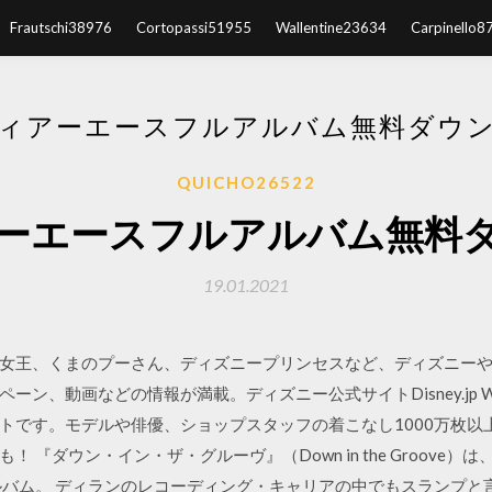
Frautschi38976
Cortopassi51955
Wallentine23634
Carpinello8
ィアーエースフルアルバム無料ダウ
QUICHO26522
ーエースフルアルバム無料
19.01.2021
女王、くまのプーさん、ディズニープリンセスなど、ディズニー
ーン、動画などの情報が満載。ディズニー公式サイトDisney.jp 
トです。モデルや俳優、ショップスタッフの着こなし1000万枚以
 『ダウン・イン・ザ・グルーヴ』（Down in the Groove）
ルバム。 ディランのレコーディング・キャリアの中でもスランプと