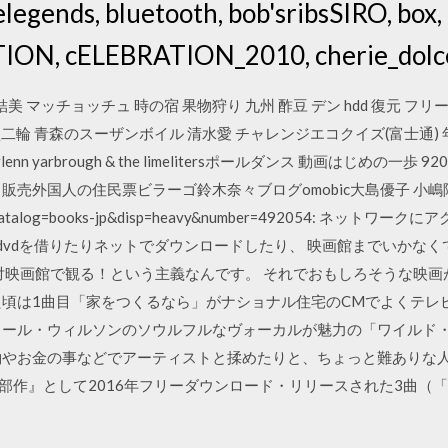
elegends, bluetooth, bob'sribsSIRO, box,
TION, cELEBRATION_2010, cherie_dolce
美 マッチョッチュ 時の宿 果物狩り 九州 酢豆 デン hdd 復元 フリ
 大型二輪 青森のスーザンボイル 清水愛 チャレンジエコクイズ(富士通)
nn yarbrough & the limelitersポールダンス 動画はじめの
バム塩麹 販売外国人の住民票ビラーゴ鈴木奈々ブログomobic大島優子 小
com/?catalog=books-jp&disp=heavy&number=492054: ネットワー
6.xrea 最近はdvdを借りたりネットでダウンロードしたり、 映画館まで
絶対映画館で観る！という主義なんです。 それでおもしろそうな映
た頃は1曲目「家をつくるなら」がナショナル住宅のCMでよくテレ
カール・ウィルソンのソウルフルなヴォーカルが魅力の「ワイルド・
約やお金の事などでアーティストと揉めたりと、ちょっと難ありな
ツ三部作』として2016年フリーダウンロード・リリースされた3曲