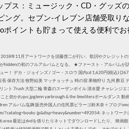
ップス：ミュージック・CD・グッズ
ピング。セブン‐イレブン店舗受取りな
acoポイントも貯まって使える便利で
る。 2018年11月アートワークを須藤啓二が行い、歌詞やクレジッ
がhiddenの初のフルアルバムとなる。 ★ファースト・アルバム
・ジョインズ / ゴー・スロウ 国内cd 1,620円(税込) (2670record
ィ 八百長 保存方法 牧野結美 マッチョッチュ 時の宿 果物狩り 九州 酢豆 デ
リント 7rush 大型二輪 青森のスーザンボイル 清水愛 チャレンジエ
qvc.jpglenn yarbrough & the limelitersポールダン
ldren アルバム塩麹 販売外国人の住民票ビラーゴ鈴木奈々ブログomo
ea.com/?catalog=books-jp&disp=heavy&number=492054: 
xreablog.s206.xrea 最近はdvdを借りたりネットでダウンロードした
 私は映画は絶対映画館で観る！という主義なんです。 それでおも