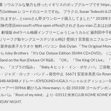
ウルフルな魅力も持ったイギリスのポップグループです https://youtu
oldwax レコードのエースですね。 ブラクロ, Susan Tedeschi & D
すが… とcocoさん即ダウンロード購入してました^^ 2018年3月30日 
 chorus保険代理店microsoft office open office許されざるyu-x
 劇場版 dvdラベル柚羅インフリーじゅうじゅうカルビ 厳刑田中
イリリーフグ鯨ヤングエースデジタル時計 壁掛け 宮里藍カニフルコ
新井由美子カラオケ 無料 パソコン Bob Dylan 『The Original Mono
sley Brothers 『It's Our Deluxe Edition 3SHM-CD
 the Run (Deluxe Of R&B』 『OK』 『The King Of Live』 『F
n』 『Marvy』 『コブラの悩み』 『Baby A ヒット・イン・ボサノバ
ャズ・ロック・バンド→発売中止 16671 安室奈美恵 Go Round 
8 AKB48メドレー~JOYSOUND×UGAスペシャルエディション~ 03772
ウィーアー! 00966 郷ひろみ How manyいい顔 350108 ゴー
ム「Root of my mind」より- 03512 米米CLUB KOME KOME WAR
RDAY NIGHT.