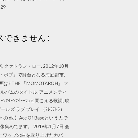
29
クセスできません :
クァドラン・ロー. 2012年10月
ジ・ボブ」で舞台となる海底都市,
THE 「MOMOTAROH」 フ
バムのタイトル, アニメンティ
ﾏｲｰﾝﾏｲｰｰﾝ♪と聞こえる歌詞､映
ガールズ ラブ プレイ （ﾃﾚﾗﾃﾚﾗ）
の 他 】Ace Of Baseという人で
画・画像集めてます。 2019年1月7日 会
ゥーワップの曲を取り上げたカバ