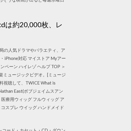
は約20,000枚、レ
各局の人気ドラマやバラエティ、ア
Phone対応 マイストア Myアー
ーン ハイレゾ ヘルプ TOP ＞
質の音楽ミュージックビデオ。[ミュージ
聴して、TWICE What is
d Nathan East(ボブジェイムスアン
 医療用ウィッグ フルウィッグ ア
7 コスプレ ウイッグ ハンドメイド
レコード・カセット・CD・ダウン