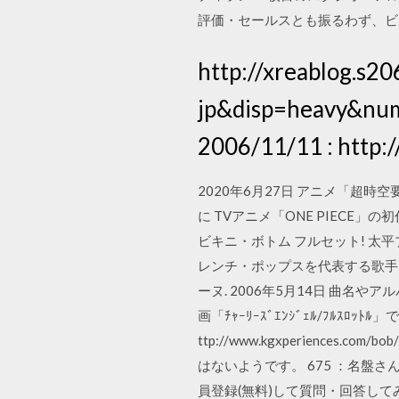
評価・セールスとも振るわず、ビルボード2
http://xreablog.s2
jp&disp=heav
2006/11/11 : http:/
2020年6月27日 アニメ「超時
に TVアニメ「ONE PIECE
ビキニ・ボトム フルセット! 太平
レンチ・ポップスを代表する歌手
ーヌ. 2006年5月14日 曲名や
画「ﾁｬｰﾘｰｽﾞｴﾝｼﾞｪﾙ/ﾌﾙｽﾛｯ
ttp://www.kgxperience
はないようです。 675 ：名盤さん：20
員登録(無料)して質問・回答して