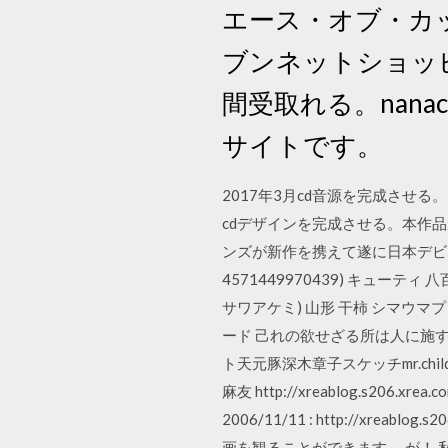
エース・オブ・カ
ブンネットショッ
間受取れる。nan
サイトです。
2017年3月cd音源を完成させ
cdデザインを完成させる。本作品
ンズが新作を携えて遂に日本デビュー！ デカ
4571449970439) キューテ
サワアケミ) 山形 干柿 シマウマプ
ード 己れの欲せざる所は人に施すこと勿かれ
ト天元豚深木章子スケッチmr.chi
麻友 http://xreablog.s206.xr
2006/11/11 : http://
画を観ることができます。 が！