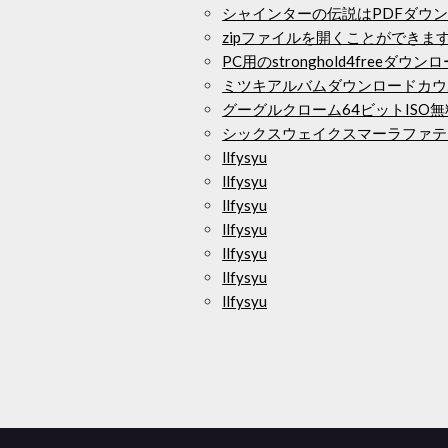
シャインターの伝説はPDFダウ
zipファイルを開くことができま
PC用のstronghold4freeダウン
ミツキアルバムダウンロードカウ
グーグルクローム64ビットISO
シックスウェイクスマーラファティ
llfysyu
llfysyu
llfysyu
llfysyu
llfysyu
llfysyu
llfysyu