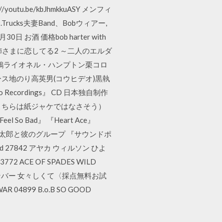
.be/kbJhmkkuASY メンフィ
.Trucks夫妻Band、Bobウィアー,
お酒 価格bob harter with
iao 乙女はお姉さまに恋してる2 ～二人のエルダ
千鶴ライオネル・ハンプトン栗コロ
ース地のり高英男(コウヒデオ)黒執
 Recordings』 CD 日本独自制作
+DVD)』（こちらは紙ジャケではなさそう）
eel So Bad』 『Heart Ace』
』 三俣敬太郎と彼のグループ 『サウンドポ
27842 アヤカ ウィルソン ひよ
 ACE OF SPADES WILD
ルデンボンバー 女々しくて〈採点無料お試
 04899 B.o.B SO GOOD