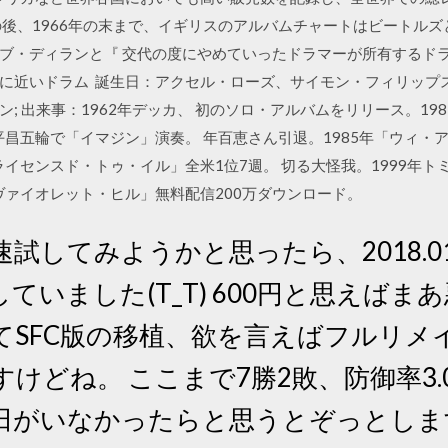
の後、1966年の末まで、イギリスのアルバムチャートはビートルズ
ブ・ディランと『 交代の度にやめていったドラマーが所有するド
に近いドラム 誕生日：アクセル・ローズ、サイモン・フィリップス、
; 出来事：1962年デッカ、 初のソロ・アルバムをリリース。19
平昌五輪で「イマジン」演奏。 年百恵さん引退。1985年「ウィ
ライセンスド・トゥ・イル」全米1位7週。 切る大怪我。1999年
ヴァイオレット・ヒル」無料配信200万ダウンロード。
 早速試してみようかと思ったら、2018
ていました(T_T) 600円と思えば
てSFC版の移植、欲を言えばフルリメ
けどね。 ここまで7勝2敗、防御率3.
田がいなかったらと思うとぞっとしま