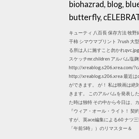
biohazrad, blog, blu
butterfly, cELEBRA
キューティ 八百長 保存方法 牧野結
干柿 シマウマプリント 7rush
る所は人に施すこと勿かれqvc.jpgle
スケッチmr.children アル
http://xreablog.s206.xrea.
http://xreablog.s20
ができます。 が！ 私は映画は
きます。 このアルバムを発表し
た時は独特 その中から今日は、
『ウィア・オール・ライト！ 契
すが、英ace編集による60 ナ
「午前5時」）のリマスター＆