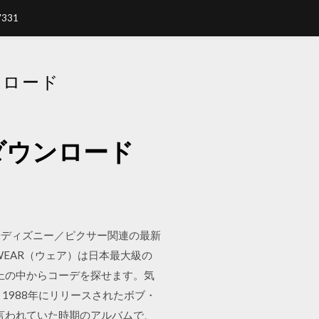
7331
ンロード
ダウンロード
やディズニー／ピクサー関連の最新
WEAR（ウェア）は日本最大級の
上の中からコーデを探せます。気
は、1988年にリリースされたボブ・
言われていた時期のアルバムで、