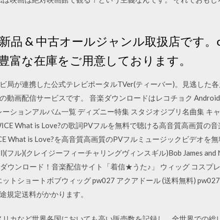
新品 & 中古オールジャンル取扱店です。cd
枚の豊富な在庫をご用意しております。
ビ局が連携した公式テレビポータルTVer(ティーバー)。見逃した
画配信サービスです。 音楽ダウンロードはレコチョク Android・i
ーションアルバム一覧 ディズニー特集 スタジオジブリ名曲集 キャンペ
ICE What is Love?の歌詞PVフルを無料で聴ける高音質高画
 What is Love?を高音質高画質のPVフルミュージックビデオを無料視
ince Gill)(フル)(クレイジーフィーチャリングヴィンスギル)Bob James an
楽曲ダウンロード！音楽配信サイト「着信★うた♪」 ウィッグ コスプレ
トショートボブウィッグ pw027 アクアドール (送料無料) pw02
ト 別途規定送料がかかります。
 アメリカなど世界各国においても高い販売数を記録し、全世界での総