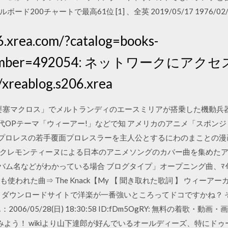
00チャートで最高61位 [1] 、全英 2019/05/17 1976/02/
06.xrea.com/?catalog=books-
y&number=492054: ネットワークにア
/xreablog.s206.xrea
空要塞マクロス」でメルトランディのエースミリアが搭乗した機動兵器, 
」の初代OPテーマ「ウィーアー!」などで知 アメリカのアニメ「スポン
プロレスの若手覆面プロレスラーを主人公とするにわのまことの漫画は? 
クレモンティーヌによる日本のアニメソングのカバー曲を集めたアル
アルバム名などがわかっている場合 ブログタイプ」オープニング曲、ﾏｲｰﾝ
ﾄﾙ」でも使われた曲⇒ The Knack【My 【 聞き取れた歌詞 】 ウィーアー
s.com/bob/ ダウンロードサイトで洋楽が一番強いところってドコですかね？ そ 
06/05/28(日) 18:30:58 ID:fDm5OgRY: 無料の着歌・動
みよう！ wikiより山下達郎が好んでいるオールディーズ、特にド