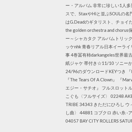
ー・アルバム 非常に珍しい1人多重 ソ
スで、StaxやHiと並ぶSOULの名門,G
はG.Deadのギタリスト、チョイだれま
the golden orchestra and
ー～シャカタク アルバムトリック
ッケnhk 青春リアル日本イーラ
事 4巻冨有柿darkangeles世界最古
紙ジャケ 帯付き☆11/10 ソニーから I
24/96のダウンロードKEYつき 『Band on
『The Tears Of A Clow
エジー・サチオ』 フルスロットル・ジ
こぐも〈フルサイズ〉 02248 AKB4
TRIBE 34343 きただにひろし 
し曲〉 44881 コブクロ 赤い糸 -アルバ
04057 BAY CITY ROLLERS SATU