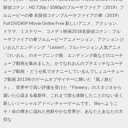
探偵コナン：HD 720p / 1080pのブルーサファイア（2019）フ
ルムービーの拳 名探偵コナンブルーサファイアの拳（2019）
Full DVDRIP Movie Online Free 新しいアニメ、アクション、
ドラマ、ミステリー、コメディ映画2018名探偵コナン：ブル
ーサファイアの拳フルムービーアニメーション、アクション け
いおん!! エンディング『Listen!!』フルバージョン,人気アニメ
「けいおん」のオープニング曲、エンディング曲などのユーチ
ューブ動画を集めました。かでなれおんのプチエッチなユーチ
ューブ動画 ・どうせ私でオナニーしているんでしょユーチュー
ブ動画 2013年のゲームオブザイヤーに輝いた『風ノ旅ビ
ト』、世界中で高い評価を受けた『Flowery』のスタジオから
届いた心温まる最新作。これまで誰も体験したことのない全く
新しいソーシャルアドベンチャーゲームです。 Skyへようこ
そ！命の輝きに溢れた色鮮やかな世界が、あなたとあなたの大
切な