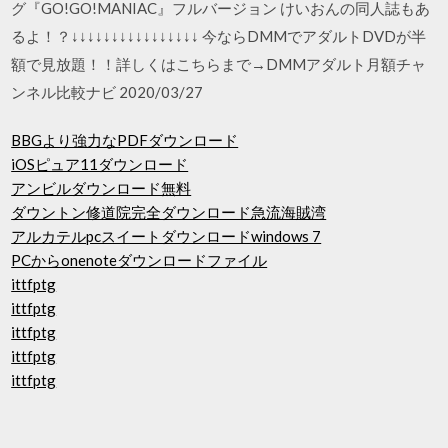
グ『GO!GO!MANIAC』フルバージョン けいおんの同人誌もあ
るよ！？↓↓↓↓↓↓↓↓↓↓↓↓↓↓↓↓ 今ならDMMでアダルトDVDが半
額で見放題！！詳しくはこちらまで→DMMアダルト月額チャ
ンネル比較ナビ 2020/03/27
BBGより強力なPDFダウンロード
iOSピュア11ダウンロード
アンビルダウンロード無料
ダウントン修道院完全ダウンロード急流海賊湾
アルカテルpcスイートダウンロードwindows 7
PCからonenoteダウンロードファイル
ittfptg
ittfptg
ittfptg
ittfptg
ittfptg