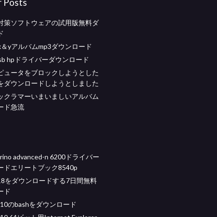
r Posts
対策ソフトウェアの試用版無料ダ
ド
ay x＆yアルバムmp3ダウンロード
 usb hpドライバーダウンロード
ピュータをブロックしようとした
をダウンロードしようとしました
ックラマーいまいましいアルバム
ード急流
ntrino advanced-n 6200ドライバー
ドエリートブック8540p
18をダウンロードする7日間無料
ード
s 10のbashをダウンロード