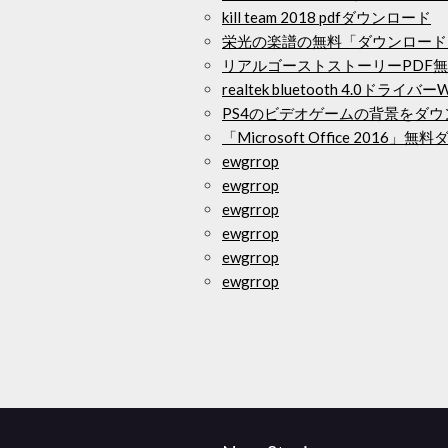
kill team 2018 pdfダウンロード
栄光の楽譜の無料「ダウンロード
リアルゴーストストーリーPDF
realtek bluetooth 4.0ドライ
PS4のビデオゲームの背景をダ
「Microsoft Office 2016
ewgrrop
ewgrrop
ewgrrop
ewgrrop
ewgrrop
ewgrrop