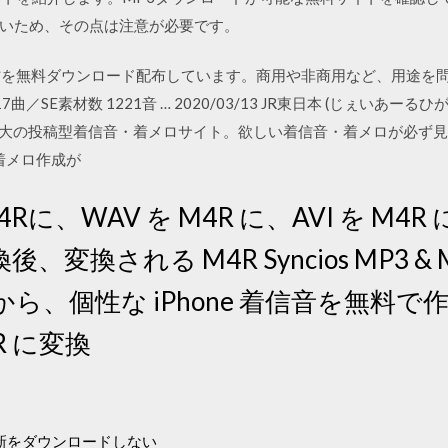
いため、その点は注意が必要です。
M音楽素材を無料ダウンロード配布しています。商用や非商用など、用途
曲／SE素材数 1221音 … 2020/03/13 JR東日本 (じぇいあーるひが
本最大の投稿型着信音・着メロサイト。欲しい着信音・着メロが必ず見
着メロ作成が
Rに、WAV を M4R に、AVI を M4R 
変換される M4R Syncios MP3 &
ら、個性な iPhone 着信音を無料
4R に変換
の更新をダウンロードしない