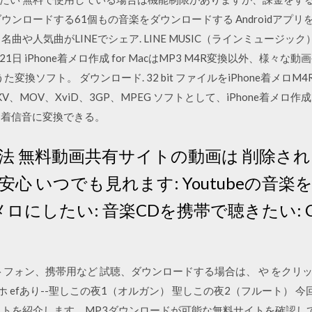
ウンロードする61個もの音楽をダウンロードする Androidアプ
曲や人気曲がLINEでシェア. LINE MUSIC（ラインミュージッ
21日 iPhone着メロ作成 for MacはMP3 M4R変換以外、様々な
着うた変換ソフト。 ダウンロード. 32 bit ファイルをiPhone着メロM
、MKV、MOV、XviD、3GP、MPEG ソフトとして、iPhone着メロ作
e用着信音に変換できる。
法 無料動画共有サイトの動画は 削除さ
心 いつでも見れます: Youtubeの音楽
着メロにしたい: 音楽CDを携帯で聴きたい:
トフォン、携帯用など 試聴、ダウンロードする場合は、 や をクリ
3 スマホ efあり--聖しこの夜1（オルガン） 聖しこの夜2（フルート） 
イトを紹介します。MP3ダウンロードが可能な無料サイトを確認し