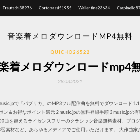
Frautschi38976
Cortopassi51955
Wallentine23634
Carpinello8
音楽着メロダウンロードMP4無料
QUICHO26522
楽着メロダウンロードmp4
28.03.2021
 目次 1 music.jpで「パプリカ」のMP3フル配信曲を無料でダウンロード 1.
＆お得なポイント還元 2 music.jpの無料登録手順 3 music.jpの
600曲を超えるライセンスフリーのクラシック音楽無料素材。ブロ
学習素材など、あらゆるメディアでご使用いただけます。 大作曲家