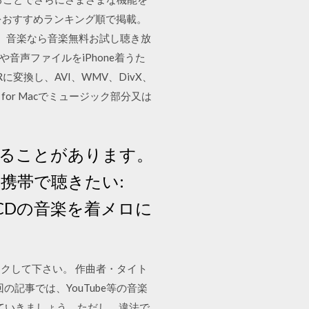
リをおすすめランキング順で掲載。
ク） 音楽なら音楽無料お試し聴き放
動画や音声ファイルをiPhone着うた
4Rに変換し、AVI、WMV、DivX、
成 for Macでミュージック部分又は
れることがあります。
を携帯で聴きたい:
 CDの音楽を着メロに
ックして下さい。 作曲者・タイト
今回の記事では、YouTube等の音楽
ていきましょう。ただし、違法で