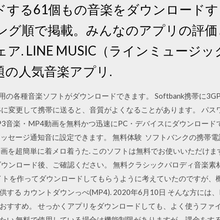
する61個もの音楽をダウンロードする A
ング順で掲載。みんなのアプリの評価
ェア. LINE MUSIC（ラインミュージ
題の人気音楽アプリ.
tosh用の各種音楽ソフトがダウンロードできます。 Softbank携帯
4に変更して携帯に送ると、音質がよくなることがあります。 パスワ
r iOSでMP3音楽・MP4動画を無料かつ迅速にPC・デバイスにダウン
メッセージ通知音に設定できます。 無料体験 ソフトバンクの携帯電話にMP
の動画を超簡単に着メロ着うた. このソフトは無料でお使いいただけ
ウンロード後、ご確認ください。 無料クラシックパロディ音楽素材（
携帯サイトを作ってダウンロードしてもらうように考えていたのですが
る カウントダウンっぺ(MP4). 2020年6月10日 そんな方には
おすすめ。 せっかくアプリをダウンロードしても、よく使うファ
たい 無料で使用している場合は機能制限がありますが、課金をす