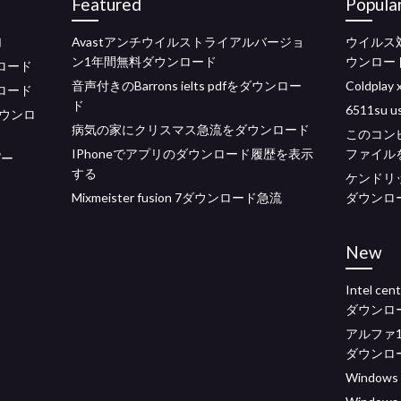
Featured
Popula
加
Avastアンチウイルストライアルバージョ
ウイルス
ン1年間無料ダウンロード
ウンロー
ンロード
音声付きのBarrons ielts pdfをダウンロー
Coldpl
ンロード
ド
6511su
ウンロ
病気の家にクリスマス急流をダウンロード
このコン
IPhoneでアプリのダウンロード履歴を表示
ファイル
ピー
する
ケンドリ
Mixmeister fusion 7ダウンロード急流
ダウンロ
New
Intel ce
ダウンロー
アルファ
ダウンロ
Window