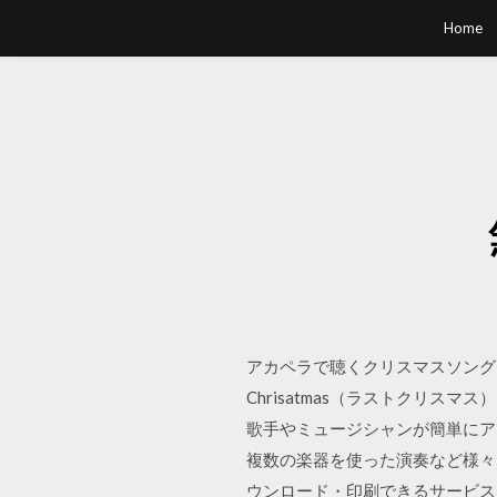
Home
アカペラで聴くクリスマスソングは格
Chrisatmas（ラストクリスマ
歌手やミュージシャンが簡単にア
複数の楽器を使った演奏など様々
ウンロード・印刷できるサービス。w