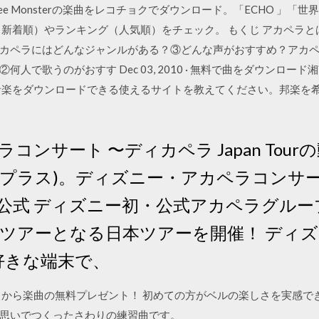
 Glee Monsterの楽曲をレコチョクでダウンロード。「ECHO 」
（新着順）やランキング（人気順）をチェック。 もくじ アカペラ
カペラにはどんなジャンルがある？③どんな声がおすすめ？アカ
人で歌うのがおすす Dec 03, 2010 · 無料で曲をダウンロ
音楽をダウンロードできる使えるサイトを教えてください。邦楽を希
コンサート 〜ディカペラ Japan Tou
ィズニープラス)。ディズニー・アカペラコンサ
公式 ディズニー初・公式アカペラグルー
外ツアーとなる日本ツアーを開催！ ディズニ
お好きな端末で、
スから楽曲の無料プレゼント！ 初めての方がベルの楽しさを実感で
思いでつくったさわりの練習曲です。