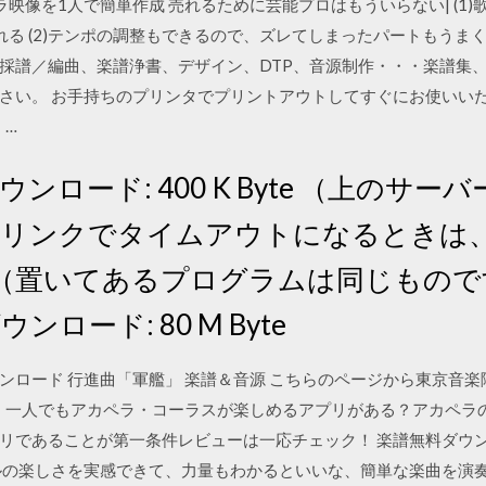
/17 アカペラ映像を1人で簡単作成 売れるために芸能プロはもういらない| 
る (2)テンポの調整もできるので、ズレてしまったパートもうまく修正
1/19 採譜／編曲、楽譜浄書、デザイン、DTP、音源制作・・・楽譜
さい。 お手持ちのプリンタでプリントアウトしてすぐにお使いいた
 …
ウンロード: 400 K Byte （上のサ
上のリンクでタイムアウトになるときは
（置いてあるプログラムは同じもので
ンロード: 80 M Byte
 ダウンロード 行進曲「軍艦」 楽譜＆音源 こちらのページから東京
じ 一人でもアカペラ・コーラスが楽しめるアプリがある？アカペラ
リであることが第一条件レビューは一応チェック！ 楽譜無料ダウン
ルの楽しさを実感できて、力量もわかるといいな、簡単な楽曲を演