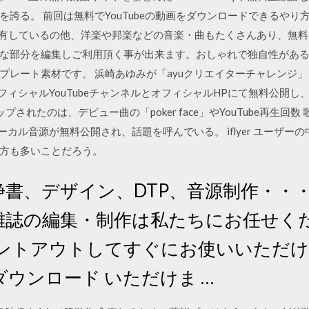
誇る。 前回は無料でYouTubeの動画をダウンロードできるやり
を共有しているの他、洋楽や邦楽などの音楽・曲もたくさんあり、無
な部分を編集しご利用頂く事が出来ます。おしゃれで独自性があ
プレート素材です。 浜崎あゆみが「ayuクリエイターチャレンジ」
フィシャルYouTubeチャンネルとオフィシャルHPにて無料公開
されたのは、デビュー曲の「poker face」やYouTube再生回
カル音源が無料公開され、話題を呼んでいる。 iflyer ユーザーの
言う方も多いことだろう。
浄書、デザイン、DTP、音源制作・・
雑誌の編集・制作は私たちにお任せくだ
ントアウトしてすぐにお使いいただけ
ウンロード いただけま …