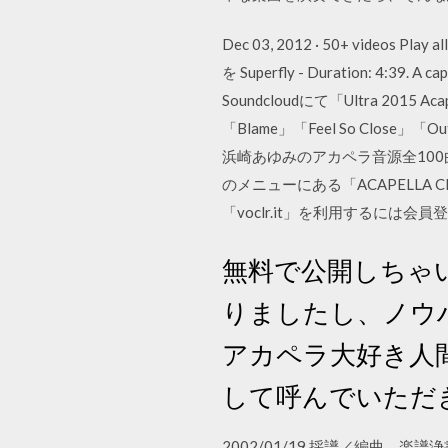
Dec 03, 2012 · 50+ video
を Superfly - Duration: 4:39
Soundcloudにて「Ultra 2015
「Blame」「Feel So Close
浜崎あゆみのアカペラ音源全100曲が
のメニューにある「ACAPELL
「voclr.it」を利用するには
無料で公開しちゃ
りましたし、ノウ
アカペラ大好き人
して呼んでいただ
2002/01/19 採譜／編曲