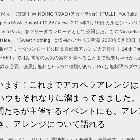
s Play all Mix - 【楽譜】WINDING ROAD (アカペラver)【FULL】
. A cappella Music Bayashi 10,297 views 2015年3月18日 カルビン
 Acapella Pack」をフリーダウンロードとして公開した。この "Acapella 
」「Outside」「Sweet Nothing」計5曲のアカペラ音源 2020年5月
フリーダウンロード公開＆自己流アレンジ大募集中！ 14 th Thurs
A CHART」では期間毎の人気の素材を調べることまで出来ちゃうか
会員登録が必要。会員は無料とProの２種類があり、Proは無制限のダ
います！これまでアカペラアレンジは
ハウもそれなりに溜まってきました。
間たちが主催するイベントにも、アレ
き、アレンジについて語れる
、楽譜浄書、デザイン、DTP、音源制作・・・楽譜集、楽器教本、音楽