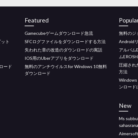
Featured
Popula
Gamecubeゲームダウンロード急流
無料のジ
4ビット
SFCログファイルをダウンロードする方法
Andro
失われた章の改造のダウンロードの寓話
アルバムE
ムEROS
IOS用のUberアプリをダウンロード
圧縮され
ロード
無料のアンチウイルスfor Windows 10無料
方法
ダウンロード
Windo
ンロード
New
Ms subb
sahasr
Aimer