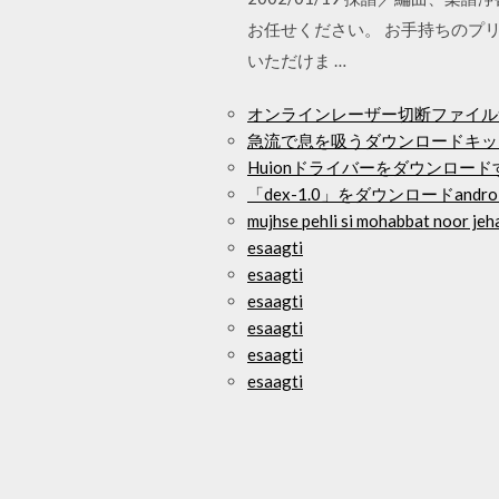
お任せください。 お手持ちのプ
いただけま …
オンラインレーザー切断ファイル
急流で息を吸うダウンロードキッ
Huionドライバーをダウンロード
「dex-1.0」をダウンロードandr
mujhse pehli si mohabbat no
esaagti
esaagti
esaagti
esaagti
esaagti
esaagti