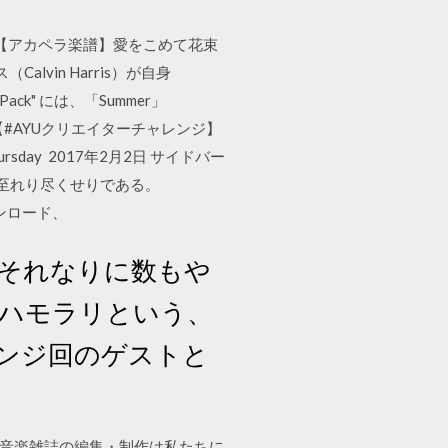
 YouTube 【アカペラ楽譜】愛をこめて花束
・ハリス（Calvin Harris）が自身
Pack" には、「Summer」
23日 【#AYUクリエイターチャレンジ】
day 2017年2月2日 サイドバー
ら至れり尽くせりである。
ウンロード、
それなりに数もや
ハモラリという、
ンジ回のゲストと
書、音楽雑誌の編集・制作は私たちに