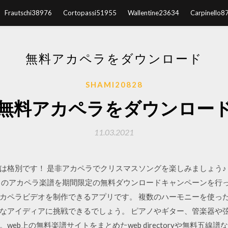
Frautschi38976
Cortopassi51955
Wallentine23634
Carpinello8
無料アカペラをダウンロード
SHAMI20828
無料アカペラをダウンロー
11.03.2021
別です！ 是非アカペラでクリスマスソングを楽しみましょう♪ ただいま
ス） のアカペラ楽譜を期間限定の無料ダウンロードキャンペーンを行っていま
カペラビデオを制作できるアプリです。 複数のハーモニーを使っ
なアイディアに挑戦できるでしょう。 ピアノやギター、管楽器や
eb上の無料楽譜サイトをまとめたweb directoryや無料五