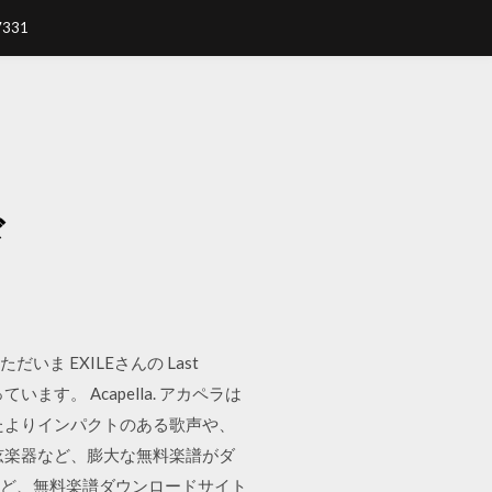
7331
ド
 EXILEさんの Last
す。 Acapella. アカペラは
たよりインパクトのある歌声や、
弦楽器など、膨大な無料楽譜がダ
線譜など、無料楽譜ダウンロードサイト