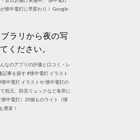
・翌日お届け実施中。 懐中電灯
が懐中電灯に早変わり！ Google
ライブラリから夜の写
してください。
。みんなのアプリの評価と口コミ・レ
連記事を探す #懐中電灯 イラスト
 #懐中電灯 イラストや 懐中電灯の
えて枕元、防災リュックなど各所に
懐中電灯）20個ものライト（懐
ーも豊富！