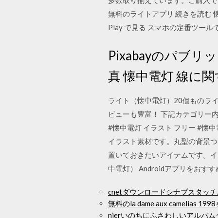
多数取り揃えています。ご購入で
無料のライトアプリ 続きを読む 懐中
Play で見る スマホの定番ツ
Pixabayのパ
真 懐中電灯 線
ライト（懐中電灯）20個ものライ
ビューも豊富！ 下記カテゴリー内
#懐中電灯 イラスト フリー #懐中
イラスト素材です。丸型の背景つ
置いておきたいアイテムです。イ
中電灯） Androidアプリを
cnetダウンロードシナプスタッ
無料のla dame aux camelias 
nierいのちにふさわしいアルバ