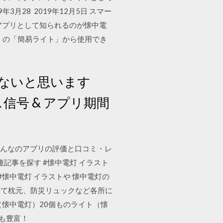
3月28 2019年12月5日 スマー
アプリとして知られるのが懐中電
覧」の「簡易ライト」から使用でき
くないと思います
信号 & アプリ期間
。みんなのアプリの評価と口コミ・レ
連記事を探す #懐中電灯 イラスト
 #懐中電灯 イラストや 懐中電灯の
えて枕元、防災リュックなど各所に
懐中電灯）20個ものライト（懐
ーも豊富！