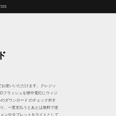
7331
ド
でお使いいただけます。クレジッ
LEDフラッシュを懐中電灯にウィジ
イルのダウンロード のチェック外す
かり、一度支払うとあとは無料で使
トフォンやタブレットをライトとして