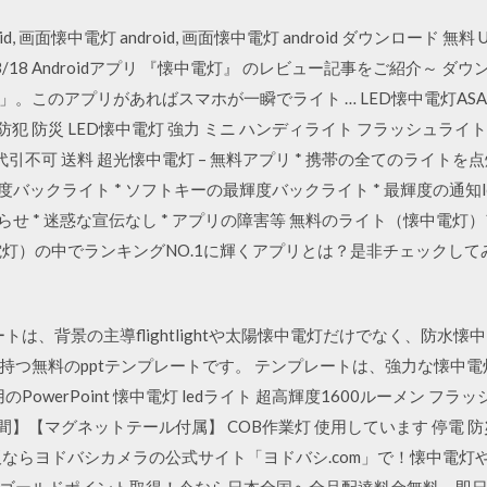
d, 画面懐中電灯 android, 画面懐中電灯 android ダウンロード 無
3/18 Androidアプリ 『懐中電灯』 のレビュー記事をご紹介～
このアプリがあればスマホが一瞬でライト … LED懐中電灯ASAHI
犯 防災 LED懐中電灯 強力 ミニ ハンディライト フラッシュライト CR
引不可 送料 超光懐中電灯 – 無料アプリ * 携帯の全てのライトを点
度バックライト * ソフトキーの最輝度バックライト * 最輝度の通知l
知らせ * 迷惑な宣伝なし * アプリの障害等 無料のライト（懐中電
灯）の中でランキングNO.1に輝くアプリとは？是非チェックしてみてく
ートは、背景の主導flightlightや太陽懐中電灯だけでなく、防水懐中
持つ無料のpptテンプレートです。 テンプレートは、強力な懐中
用のPowerPoint 懐中電灯 ledライト 超高輝度1600ルーメン フ
0時間】【マグネットテール付属】 COB作業灯 使用しています 停電 
販ならヨドバシカメラの公式サイト「ヨドバシ.com」で！懐中電灯