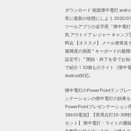
ダウンロード 画面懐中電灯 androi
常に最新の状態にしよう 2020/0
ツールアプリの金字塔「懐中電灯」。
気 アウトドア レジャー キャンプ 防
料込 【オススメ】 メール便発送 代
最輝度の画面 * キーボードの最輝
設定可） * 開始・終了を音でお
で紹介！33個ものライト（懐中電
Android対応。
懐中電灯のPowerPointテンプレ
ンテーションの懐中電灯の効果を
PowerPointプレゼンテーション
18650電池】【実用点灯10-3
セット】 懐中電灯・ライトの通