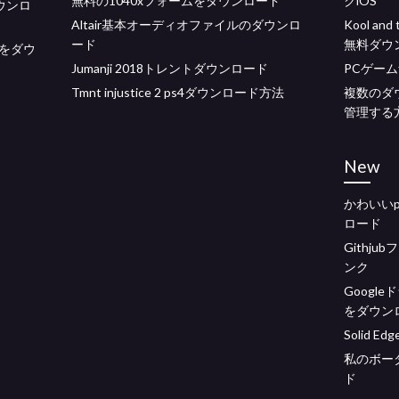
無料の1040xフォームをダウンロード
クiOS
ダウンロ
Altair基本オーディオファイルのダウンロ
Kool and 
ード
無料ダウ
をダウ
Jumanji 2018トレントダウンロード
PCゲー
Tmnt injustice 2 ps4ダウンロード方法
複数のダ
管理する
New
かわいいp
ロード
Githj
ンク
Googl
をダウン
Solid 
私のボー
ド