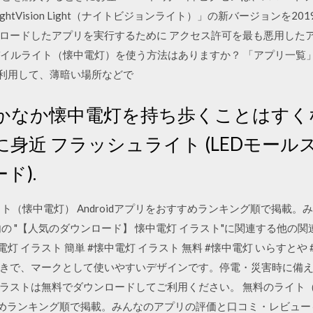
Vision Light（ナイトビジョンライト）」の新バージョンを2019年
ロードしたアプリを実行するために アクセス許可を最も悪用した
モバイルライト（懐中電灯）を使う方法はありますか？ 「アプリ一
トを利用して、薄暗い場所などで
日 なかなか懐中電灯を持ち歩くことはす
身近 フラッシュライト (LEDモールス
ド).
ト（懐中電灯） Androidアプリをおすすめランキング順で掲載
の "【人気のダウンロード】 懐中電灯 イラスト"に関連する他の関
電灯 イラスト 簡単 #懐中電灯 イラスト 無料 #懐中電灯 いらすとや
きで、マークとして使いやすいデザインです。停電・災害時に備
ラストは無料でダウンロードしてご利用ください。 無料のライト（
おすすめランキング順で掲載。みんなのアプリの評価と口コミ・レビュ