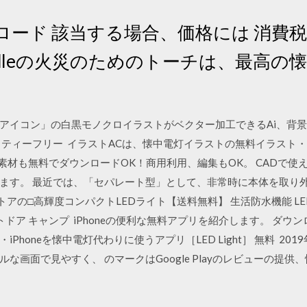
ロード 該当する場合、価格には 消費
indleの火災のためのトーチは、最高の
アイコン」の白黒モノクロイラストがベクター加工できるAi、背景透
リティーフリー イラストACは、懐中電灯イラストの無料イラスト
の素材も無料でダウンロードOK！商用利用、編集もOK。 CADで使
ます。 最近では、「セパレート型」として、非常時に本体を取り
アの□高輝度コンパクトLEDライト【送料無料】 生活防水機能 LE
トドア キャンプ iPhoneの便利な無料アプリを紹介します。 ダウ
・iPhoneを懐中電灯代わりに使うアプリ［LED Light］ 無料 20
な画面で見やすく、 のマークはGoogle Playのレビューの提