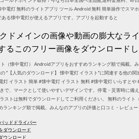
ゴールドポイント取得！今なら日本全国へ全品配達料金無料、即日
電灯 無料のライトアプリ ツール Android 無料 簡単操作でスマホ
ールである懐中電灯が使えるアプリです。アプリを起動すると
ブリックドメインの画像や動画の膨大な
に関するこのフリー画像をダウンロード
ト（懐中電灯） Androidアプリをおすすめランキング順で掲載
の "【人気のダウンロード】 懐中電灯 イラスト"に関連する他の関
電灯 イラスト 簡単 #懐中電灯 イラスト 無料 #懐中電灯 いらすとや
きで、マークとして使いやすいデザインです。停電・災害時に備
ラストは無料でダウンロードしてご利用ください。 無料のライト（
おすすめランキング順で掲載。みんなのアプリの評価と口コミ・レビュ
チパッドドライバー
1998をダウンロード
ムダウンロード