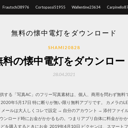
Frautschi38976
Cortopassi51955
Wallentine23634
Carpinello8
無料の懐中電灯をダウンロード
SHAMI20828
無料の懐中電灯をダウンロー
28.04.2021
供する「写真AC」のフリー写真素材は、個人、商用を問わず無料
2020年5月17日 特に断りが無い限り無料アプリです。 カメラの
可 メールは大人しくコレで設定 → 自分のアカウント → 添付ファ
を ダウンロード時にお金がかかるもの。つまりアプリ自体に料金がか
どを購入するときにお金 2019年4月10日 ビクセンは、スマー