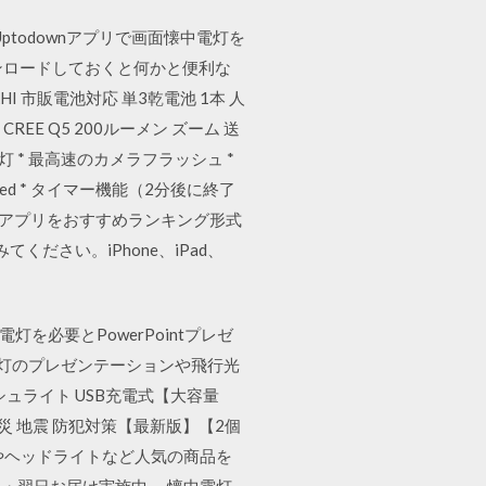
料 Uptodownアプリで画面懐中電灯を
 ダウンロードしておくと何かと便利な
 市販電池対応 単3乾電池 1本 人
EE Q5 200ルーメン ズーム 送
灯 * 最高速のカメラフラッシュ *
ed * タイマー機能（2分後に終了
灯）アプリをおすすめランキング形式
ださい。iPhone、iPad、
電灯を必要とPowerPointプレゼ
電灯のプレゼンテーションや飛行光
ラッシュライト USB充電式【大容量
防災 地震 防犯対策【最新版】【2個
やヘッドライトなど人気の商品を