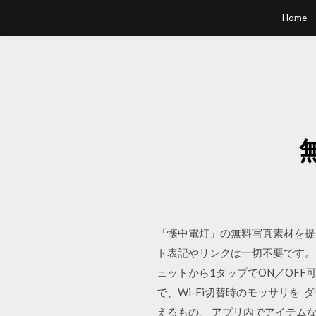
Home
「懐中電灯」の無料写真素材を提
ト表記やリンクは一切不要です。 
ェットから1タップでON／OFF
で、Wi-Fi切替時のモッサリ
えるもの。 アプリ内でアイテムな