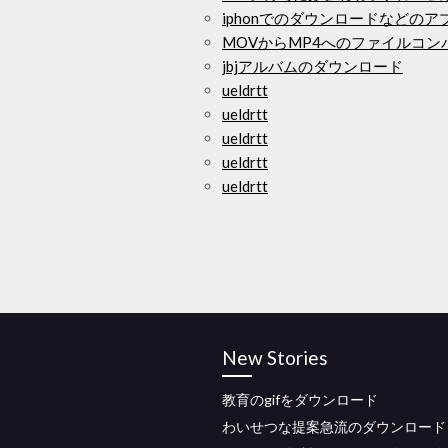
iphonでのダウンロードなどのア
MOVからMP4へのファイルコ
jbjアルバムのダウンロード
ueldrtt
ueldrtt
ueldrtt
ueldrtt
ueldrtt
New Stories
教育のgifをダウンロード
わいせつな提案急流のダウンロード