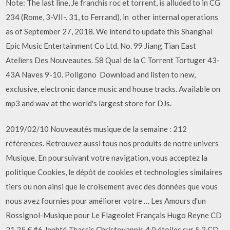
Note: The last line, Je franchis roc et torrent, is alluded to in CG
234 (Rome, 3-VII-. 31, to Ferrand), in other internal operations
as of September 27, 2018. We intend to update this Shanghai
Epic Music Entertainment Co Ltd. No. 99 Jiang Tian East
Ateliers Des Nouveautes. 58 Quai de la C Torrent Tortuger 43-
43A Naves 9-10. Poligono Download and listen to new,
exclusive, electronic dance music and house tracks. Available on
mp3 and wav at the world's largest store for DJs.
2019/02/10 Nouveautés musique de la semaine : 212
références. Retrouvez aussi tous nos produits de notre univers
Musique. En poursuivant votre navigation, vous acceptez la
politique Cookies, le dépôt de cookies et technologies similaires
tiers ou non ainsi que le croisement avec des données que vous
nous avez fournies pour améliorer votre … Les Amours d'un
Rossignol-Musique pour Le Flageolet Français Hugo Reyne CD
21,25 € #6 Jephté Thassis Christoyannis 4,0 étoiles sur 5 2 CD