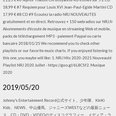
18,99 € #7 Requiem pour Louis XVI Jean-Paul-Egide Martini CD
17,99 € #8 CD #9 Ecoutez la radio NRJ NOUVEAUTES
gratuitement et en direct. Retrouvez + 150 webradios sur NRJ.fr
Abonnements d'écoute de musique en streaming Web et mobile,
packs de téléchargement MP3 - paiement Paypal ou carte
bancaire 2018/01/25 We recommend you to check other
playlists or our favorite music charts. If you enjoyed listening to
this one, you maybe will like: 1. NRJ Hits 2020-2021 Nouveauté
Playlist NRJ 2020 Juillet - https://goo.gl/6L8CSf2. Musique
2020
2019/05/20
Johnny's Entertainment Record公式サイト。少年隊、KinKi
Kids、NEWS、中山優馬、ジャニーズWESTなどの最新ニュー
ス、CD・DVD・VIDEOのディスコグラフィー、メディア・ラ