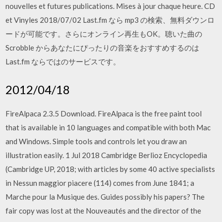
nouvelles et futures publications. Mises à jour chaque heure. CD
et Vinyles 2018/07/02 Last.fm なら mp3 の検索、無料ダウンロ
ードが可能です。さらにオンライン再生もOK。聴いた曲の
Scrobble からあなたにぴったりの音楽をおすすめするのは
Last.fm ならではのサービスです。
2012/04/18
FireAlpaca 2.3.5 Download. FireAlpaca is the free paint tool
that is available in 10 languages and compatible with both Mac
and Windows. Simple tools and controls let you draw an
illustration easily. 1 Jul 2018 Cambridge Berlioz Encyclopedia
(Cambridge UP, 2018; with articles by some 40 active specialists
in Nessun maggior piacere (114) comes from June 1841; a
Marche pour la Musique des. Guides possibly his papers? The
fair copy was lost at the Nouveautés and the director of the