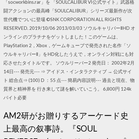
「socworkbins.rar」を 「SOULCALIBUR VI公式サイト」武器格
闘アクションの最高峰「SOULCALIBUR」シリーズ最新作が次
世代機でついに登場 ©SNK CORPORATION ALL RIGHTS
RESERVED. 2019/10/06 2013/03/03 ソウルキャリバーⅡHD オ
ンライン のプラチナをゲットしました！このゲームは、
PlayStation 2，Xbox，ゲームキューブで発売された名作「ソ
ウルキャリバーⅡ」をHD化したうえで，オンライン対戦にも対
応させたタイトルです。 ソウルリーバー2 発売日： 2002年2月
14日--- 発売元--- ⇒ アイドス・インタラクティブ → 公式サイ
ト 総合点⇒ (100) D ：55 点--- 簡易内容説明--- 過去と現在、物
質界と精神界を 行き来して謎を解いていこう。 6,800円 124k
バイト必要
AM2研がお贈りするアーケード史
上最高の叙事詩。『SOUL