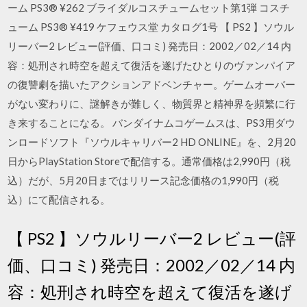
ーム PS3® ¥262 ブライダルコスチュームセット第1弾 コスチ
ューム PS3® ¥419 ケフェウス堂 カタログ1号 【 PS2 】ソウル
リーバー2 レビュー(評価、口コミ) 発売日：2002／02／14 内
容：処刑され時空を超えて復活を遂げたひとりのヴァンパイア
の復讐劇を描いたアクションアドベンチャー。ゲームオーバー
がない変わりに、謎解きが難しく、物質界と精神界を頻繁に行
き来することになる。 バンダイナムコゲームスは、PS3用ダウ
ンロードソフト『ソウルキャリバー2 HD ONLINE』を、2月20
日からPlayStation Storeで配信する。通常価格は2,990円（税
込）だが、5月20日まではリリース記念価格の1,990円（税
込）にて配信される。
【 PS2 】ソウルリーバー2 レビュー(評
価、口コミ) 発売日：2002／02／14 内
容：処刑され時空を超えて復活を遂げ