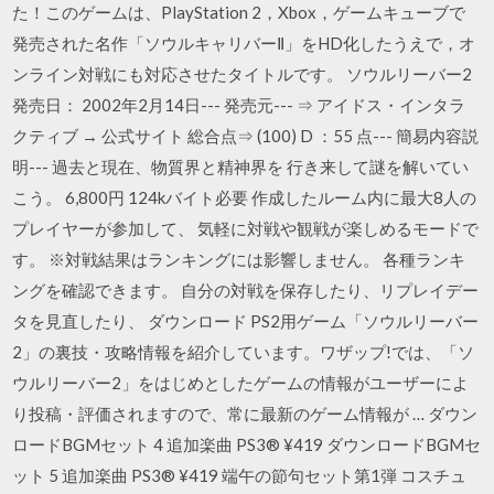
た！このゲームは、PlayStation 2，Xbox，ゲームキューブで
発売された名作「ソウルキャリバーⅡ」をHD化したうえで，オ
ンライン対戦にも対応させたタイトルです。 ソウルリーバー2
発売日： 2002年2月14日--- 発売元--- ⇒ アイドス・インタラ
クティブ → 公式サイト 総合点⇒ (100) D ：55 点--- 簡易内容説
明--- 過去と現在、物質界と精神界を 行き来して謎を解いてい
こう。 6,800円 124kバイト必要 作成したルーム内に最大8人の
プレイヤーが参加して、 気軽に対戦や観戦が楽しめるモードで
す。 ※対戦結果はランキングには影響しません。 各種ランキ
ングを確認できます。 自分の対戦を保存したり、リプレイデー
タを見直したり、 ダウンロード PS2用ゲーム「ソウルリーバー
2」の裏技・攻略情報を紹介しています。ワザップ!では、「ソ
ウルリーバー2」をはじめとしたゲームの情報がユーザーによ
り投稿・評価されますので、常に最新のゲーム情報が … ダウン
ロードBGMセット 4 追加楽曲 PS3® ¥419 ダウンロードBGMセ
ット 5 追加楽曲 PS3® ¥419 端午の節句セット第1弾 コスチュ