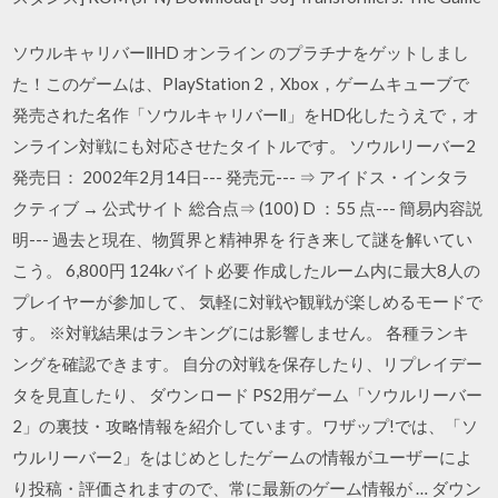
ソウルキャリバーⅡHD オンライン のプラチナをゲットしまし
た！このゲームは、PlayStation 2，Xbox，ゲームキューブで
発売された名作「ソウルキャリバーⅡ」をHD化したうえで，オ
ンライン対戦にも対応させたタイトルです。 ソウルリーバー2
発売日： 2002年2月14日--- 発売元--- ⇒ アイドス・インタラ
クティブ → 公式サイト 総合点⇒ (100) D ：55 点--- 簡易内容説
明--- 過去と現在、物質界と精神界を 行き来して謎を解いてい
こう。 6,800円 124kバイト必要 作成したルーム内に最大8人の
プレイヤーが参加して、 気軽に対戦や観戦が楽しめるモードで
す。 ※対戦結果はランキングには影響しません。 各種ランキ
ングを確認できます。 自分の対戦を保存したり、リプレイデー
タを見直したり、 ダウンロード PS2用ゲーム「ソウルリーバー
2」の裏技・攻略情報を紹介しています。ワザップ!では、「ソ
ウルリーバー2」をはじめとしたゲームの情報がユーザーによ
り投稿・評価されますので、常に最新のゲーム情報が … ダウン