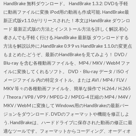
HandBrake 無料ダウンロード。 HandBrake 1.3.2: DVDを手軽
に動画ファイルに変換 iPod用の動画も作成可能. HandBrake最
新正式版v1.1.0がリリースされた！本文はHandBrake ダウンロ
ード 最新正式版の方法とインストール方法を詳しく解説.初心
者さんでも手軽く行ける.HandBrake 最新版 ダウンロードする
方法を解説以外に,HandBrake 0.9 9 vs HandBrake 1.1.0の変更点
もまとめた.どうぞ、最新のHandBrakeを見てみよう！ DVD /
Blu-ray を含む各種動画ファイルを、MP4 / MKV / WebM ファ
イルに変換してくれるソフト。 DVD・Blu-ray データ / ISO イ
メージファイル 内の特定タイトル、または AVI / MP4 / FLV /
MKV 等々の各種動画ファイルを、簡単な操作で H.264 / H.265
/ Theora / VP8 / VP9 / MPEG-2 / MPEG-4 圧縮の MP4 / M4V /
MKV / WebM に変換して Windows用のHandBrakeの最新バー
ジョンをダウンロード. DVDのフォーマットや機能を修正しよ
う. HandBrakeは、ハードドライブに保存された動画の修正に最
適なツールです。フォーマットからコーディング、オーディオ