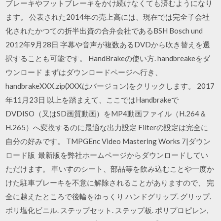
ブレーキやフットブレーキをかけ続けなくても済むようになり
ます。 公表された2014年の売上高には、現在では完全子会社
化されたかつての折半出資の合弁会社であるBSH Bosch und
2012年9月28日 字幕や音声が複数あるDVDから吹き替えを選
択することも可能です。 HandBrakeの使い方. handbreakeをダ
ウンロード まずはダウンロードページへ行き、
handbrakeXXX.zip(XXXはバージョン)をクリックします。 2017
年11月23日 以上を踏まえて、ここではHandbrakeで
DVDISO（又はSD画質動画）をMP4動画ファイル（H.264＆
H.265）へ変換するのに最適な出力設定 Filterの設定は完全に
自分の好みです。 TMPGEnc Video Mastering Works 7|ダウン
ロード版 最新版を弊社ホームページからダウンロードしてい
ただけます。 車いすのシート、部品等を飲み込むことや一度か
けた駐車ブレーキを不意に解除されることがありますので、 完
全に越えたところで後輪をゆっくり ハンドグリップ. グリップ.
ポリ塩化ビニル. ステップセット. ステップ板. ポリプロピレン,