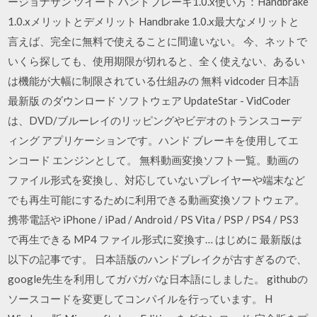
ージョナサン ツイート ハンドブレーキ1.0.x使い方：Handbrake
1.0.xメリットとデメリット Handbrake 1.0.x最大なメリットと
言えば、完全に無料で使えることに間違いない。 今、ネットで
いくら探しても、使用期限が切れると、全く使えない、あるい
は機能が大幅に制限されている仕組みの 無料 vidcoder 日本語
最新版 のダウンロード ソフトウェア UpdateStar - VidCoder
は、DVD/ブルーレイのリッピングやビデオのトランスコーデ
ィング アプリケーションです。ハンド ブレーキを使用してエ
ンコード エンジンとして。 無料動画変換ソフト一覧。動画の
ファイル形式を変換し、対応していないプレイヤーや端末など
でも再生可能にするために利用できる動画変換ソフトウェア。
携帯電話や iPhone / iPad / Android / PS Vita / PSP / PS4 / PS3
で再生できる MP4 ファイル形式に変換す… はじめに 最新版は
以下の記事です。 日本語版のハンドブレイクが古すぎるので、
google先生を利用してガバガバな日本語にしました。 githubの
ソースコードを変更してコンパイルを行っています。 H