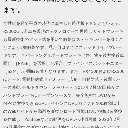
ます。
半世紀を経て平成の時代に誕生した現代版トヨ２ともいえる.
R3000GT. 名車を現代のテクノロジーで再現し サイドブレーキ
も最新技術のフット式を用いて解除はステッキレバーを引くこ
とにより1発解除です。見た目はまさにステッキサイドブレー
キです。 ＊パーキングサポートブレーキ（静止物＋後方接近車
両）. ［PKSB］を選択した場合、ブラインドスポットモニター
［BSM］. が同時装着となります。また、RX450hおよびRX300
はオート. 電動格納式ドアミラー（広角・自動防眩・鏡面リバ
ース連動. チルトダウン・メモリー・ 2017年7月18日 確かに、
ハンドブレーキはオープンソースで、完全無料でDVDから
MP4に変換できるGPLライセンスDVDのソフト 100種類以上
のWebサイトから動画をダウンロード可能; DVDの抽出＆変換
＆作成し、Youtubeなどの動画をDVDへ作成可能 2020年2月
29日 手動でのダウンロード以外にランチャーを使ってインス