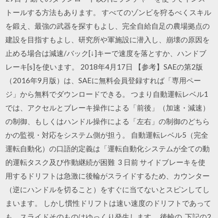
トールする方法もあります。 すべてのゾンビを狩るべくスキル
を鍛え、最強の武器を探すもよし、完全自給自足の農場拠点の
建設を目指すもよし、研究所や軍施設に潜入し、崩壊の原因を
止める場合は減速/バック[↓]キーで速度を落とすか、ハンドブ
レーキ[s]を使います。 2018年4月17日 【参考】SAEの第2版
（2016年9月版）は、SAEに無料会員登録すれば「専用ペー
ジ」から無料でダウンロードできる。 つまり自動運転レベル1
では、アクセルとブレーキ操作による「前後」（加速・減速）
の制御、もしくはハンドル操作による「左右」の制御のどちら
かの監視・対応をシステム側が担う。 自動運転レベル5（完全
運転自動化）の口語的定義は「運転自動化システムが全ての動
的運転タスク及び作動継続が困難 3 日前 サイドブレーキを使
用するドリフトは急激に後輪がスライドするため、カウンター
（逆にハンドルを切ること）をすぐに当てないとスピンしてし
まいます。 しかし慣性ドリフトは速い速度のドリフトであって
も、スライドそのものはゆっくり発生します。 後輪の 下記の2